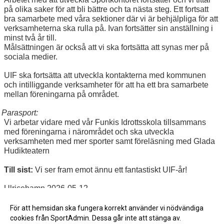
på olika saker för att bli bättre och ta nästa steg. Ett fortsatt
bra samarbete med våra sektioner där vi är behjälpliga för att
verksamheterna ska rulla på. Ivan fortsätter sin anställning i
minst två år till.
Målsättningen är också att vi ska fortsätta att synas mer på
sociala medier.
UIF ska fortsätta att utveckla kontakterna med kommunen
och intilliggande verksamheter för att ha ett bra samarbete
mellan föreningarna på området.
Parasport:
Vi arbetar vidare med vår Funkis Idrottsskola tillsammans
med föreningarna i närområdet och ska utveckla
verksamheten med mer sporter samt föreläsning med Glada
Hudikteatern
Till sist:
Vi ser fram emot ännu ett fantastiskt UIF-år!
Ulricehamn 2026-05-12
UIF Huvudsektions styrelse
För att hemsidan ska fungera korrekt använder vi nödvändiga
cookies från SportAdmin. Dessa går inte att stänga av.