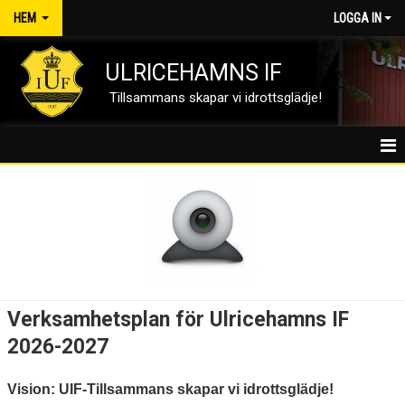
HEM
LOGGA IN
ULRICEHAMNS IF
Tillsammans skapar vi idrottsglädje!
UIF-HEM
NYHETER
OM UIF
STYRELSEN
Verksamhetsplan för Ulricehamns IF
POLICYDOKUMENT
2026-2027
VERKSAMHETSPLAN
Vision: UIF-Tillsammans skapar vi idrottsglädje!