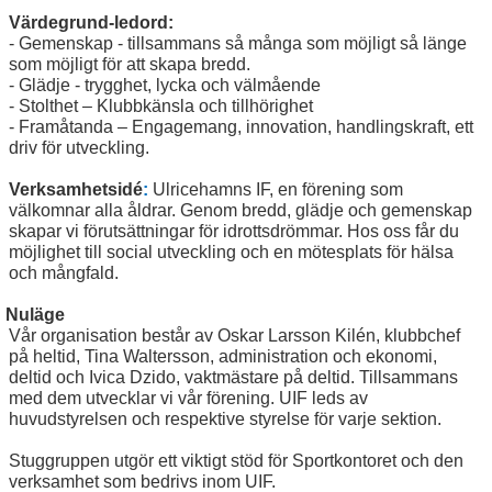
KLUBBINFORMATION
Värdegrund-ledord:
- Gemenskap - tillsammans så många som möjligt så länge
UIF-STUGAN
som möjligt för att skapa bredd.
- Glädje - trygghet, lycka och välmående
-
Stolthet – Klubbkänsla och tillhörighet
STADGAR
- Framåtanda – Engagemang, innovation, handlingskraft, ett
driv för utveckling.
RUTINBESKRIVNINGAR
Verksamhetsidé
:
Ulricehamns IF, en förening som
MEDLEMSKAP
välkomnar alla åldrar. Genom bredd, glädje och gemenskap
skapar vi förutsättningar för idrottsdrömmar. Hos oss får du
möjlighet till social utveckling och en mötesplats för hälsa
KALENDER/AKTIVITETER I UIF
och mångfald.
KONTAKT
Nuläge
Vår organisation består av Oskar Larsson Kilén, klubbchef
DOKUMENT
på heltid, Tina Waltersson, administration och ekonomi,
deltid och Ivica Dzido, vaktmästare på deltid. Tillsammans
TIPSPROMENADER
med dem utvecklar vi vår förening. UIF leds av
huvudstyrelsen och respektive styrelse för varje sektion.
JOYNA FOLKSPEL- STÖTTA UIF
Stuggruppen utgör ett viktigt stöd för Sportkontoret och den
verksamhet som bedrivs inom UIF.
WEBSHOP