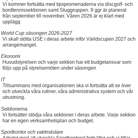
Vi kommer fortsätta med tipspromenaderna via discgolf- och
bordtennissektionen samt Stuggruppen. 9 ggr är planerat
från september till november. Våren 2026 är ej klart med
upplägg
World Cup säsongen 2026-2027
Vi skall stötta USE i deras arbete inför Världscupen 2027 och
arrangemanget.
Ekonomi
Huvudstyrelsen och varje sektion har ett budgetansvar som
följs upp på styrelsemöten under säsongen
IT
Tillsammans med organisationen ska vi fortsätta att se över
och utveckla våra rutiner, våra administrativa system och vår
utrustning.
Sektionerna
Vi fortsätter stödja våra sektioner i deras arbete. Varje sektion
har en egen verksamhetsplan och budget.
Sportkontor och vaktmästare
Arbetet med att utveckla Sportkontoret fortsätter och vi tittar