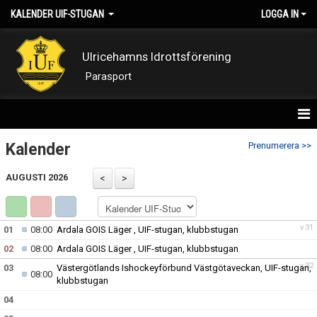
KALENDER UIF-STUGAN
LOGGA IN
Ulricehamns Idrottsförening
Parasport
KALENDER
Kalender
Prenumerera >>
AUGUSTI 2026
v.31
01
08:00
Ardala GOIS Läger , UIF-stugan, klubbstugan
02
08:00
Ardala GOIS Läger , UIF-stugan, klubbstugan
v.32
03
Västergötlands Ishockeyförbund Västgötaveckan, UIF-stugan,
08:00
klubbstugan
04