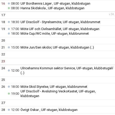
16
08:00
UIF Bordtennis Läger , UIF-stugan, klubbstugan
08:00
Hanna Skidskola , UIF-stugan, klubbstugan
v.34
17
18
18:30
UIF DiscGolf - Styrelsemöte, UIF-stugan, klubbrummet
19
17:00
Möte UIF och Civilsamhället, UIF-stugan, klubbstugan
18:00
Möte Cup/WC möte, UIF-stugan, klubbrummet
20
21
15:00
Möte Jun/Sen skidor, UIF-stugan, klubbstugan
(..)
22
23
v.35
24
Ulricehamns Kommun sektor Service, UIF-stugan, klubbstugan
12:00
(..)
25
26
18:00
Möte Skid Styrelse, UIF-stugan, klubbrummet
UIF DiscGolf - Avslutning VeckoKastet, UIF-stugan,
19:00
klubbstugan
27
28
12:00
Övrigt Oskar , UIF-stugan, klubbstugan