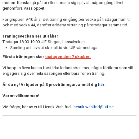
motion. Kanske gå på tur eller utmana sig själv att någon gång i livet
genomföra Vasaloppet.
För gruppen 9-10 år är det träning en gång per vecka på tisdagar fram till
och med vecka 44, därefter adderar vi träning på torsdagar samma tid.
Träningsveckan ser ut såhär:
Tisdagar 18.00-19.00 UIF-Stugan, Lassalyckan
Samling och avslut sker alltid vid UIF värmestuga.
Första träningen sker
tisdagen den 7 oktober.
Vi hoppas även kunna förstärka ledarstaben med några föräldrar som vill
engagera sig över hela säsongen eller bara för en träning.
Är du ny! Vi bjuder på 3 provträningar, anmäl dig
här
.
Varmt välkommen!
Vid frågor, hör av er till Henrik Wahlfrid,
henrik.wahlfrid@uif.se