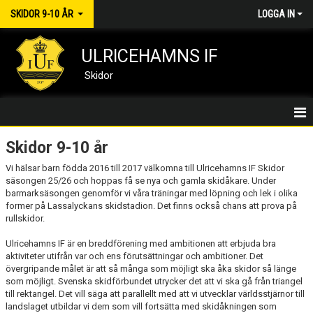
SKIDOR 9-10 ÅR
LOGGA IN
ULRICEHAMNS IF
Skidor
SKIDOR 9-10 ÅR/HEM
Skidor 9-10 år
Vi hälsar barn födda 2016 till 2017 välkomna till Ulricehamns IF Skidor
HEM BARN & UNGDOM
säsongen 25/26 och hoppas få se nya och gamla skidåkare. Under
barmarksäsongen genomför vi våra träningar med löpning och lek i olika
NYHETER
former på Lassalyckans skidstadion. Det finns också chans att prova på
rullskidor.
KALENDER
Ulricehamns IF är en breddförening med ambitionen att erbjuda bra
aktiviteter utifrån var och ens förutsättningar och ambitioner. Det
DELTAGARE
övergripande målet är att så många som möjligt ska åka skidor så länge
som möjligt. Svenska skidförbundet utrycker det att vi ska gå från triangel
KÖP & SÄLJ
till rektangel. Det vill säga att parallellt med att vi utvecklar världsstjärnor till
landslaget utbildar vi dem som vill fortsätta med skidåkningen som