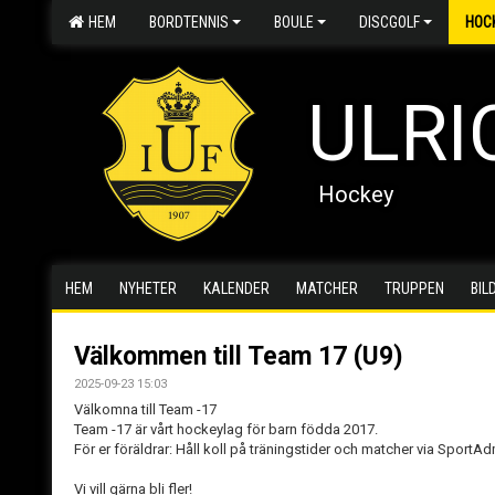
HEM
BORDTENNIS
BOULE
DISCGOLF
HOC
ULRI
Hockey
HEM
NYHETER
KALENDER
MATCHER
TRUPPEN
BIL
Välkommen till Team 17 (U9)
2025-09-23 15:03
Välkomna till Team -17
Team -17 är vårt hockeylag för barn födda 2017.
För er föräldrar: Håll koll på träningstider och matcher via SportAd
Vi vill gärna bli fler!