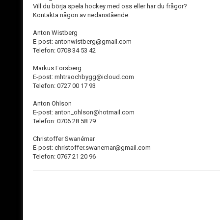
Vill du börja spela hockey med oss eller har du frågor?
Kontakta någon av nedanstående:
Anton Wistberg
E-post: antonwistberg@gmail.com
Telefon: 0708 34 53 42
Markus Forsberg
E-post: mhtraochbygg@icloud.com
Telefon: 0727 00 17 93
Anton Ohlson
E-post: anton_ohlson@hotmail.com
Telefon: 0706 28 58 79
Christoffer Swanémar
E-post: christoffer.swanemar@gmail.com
Telefon: 0767 21 20 96