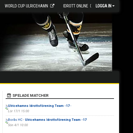
WORLD CUP ULRICEHAMN
IDROTT ONLINE
LOGGA IN
SPELADE MATCHER
Ulricehamns Idrottsförening Team -17
-
Lör 17/1 15:00
Borås HC -
Ulricehamns Idrottsförening Team -17
Sön 4/1 10:00