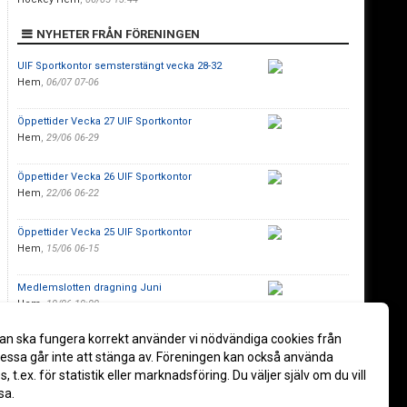
NYHETER FRÅN FÖRENINGEN
UIF Sportkontor semsterstängt vecka 28-32
Hem
,
06/07 07-06
Öppettider Vecka 27 UIF Sportkontor
Hem
,
29/06 06-29
Öppettider Vecka 26 UIF Sportkontor
Hem
,
22/06 06-22
Öppettider Vecka 25 UIF Sportkontor
Hem
,
15/06 06-15
Medlemslotten dragning Juni
Hem
,
10/06 10:00
an ska fungera korrekt använder vi nödvändiga cookies från
Öppettider vecka 24
ssa går inte att stänga av. Föreningen kan också använda
Hem
,
08/06 06-08
es, t.ex. för statistik eller marknadsföring. Du väljer själv om du vill
sa.