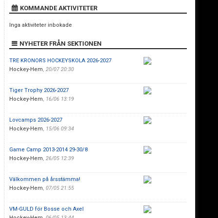
KOMMANDE AKTIVITETER
Inga aktiviteter inbokade
NYHETER FRÅN SEKTIONEN
TRE KRONORS HOCKEYSKOLA 2026-2027
Hockey-Hem
,
20/07 20:30
Tiger Trophy 2026-2027
Hockey-Hem
,
16/06 13:19
Lovcamps 2026-2027
Hockey-Hem
,
15/06 09:34
Game Camp 2013-2014 29-30/8
Hockey-Hem
,
26/05 12:39
Välkommen på årsstämma!
Hockey-Hem
,
07/05 21:55
VM-GULD för Bosse och Axel
Hockey-Hem
,
06/05 13:44