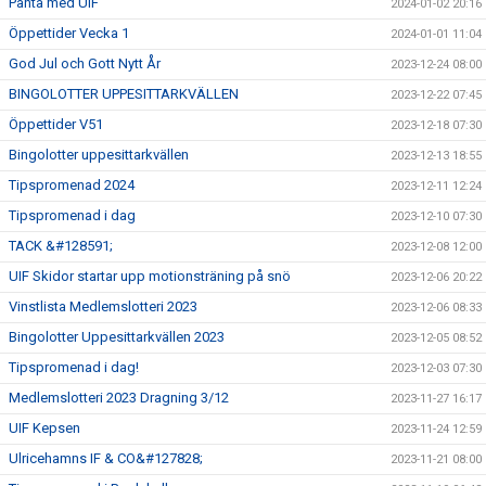
Panta med UIF
2024-01-02 20:16
Öppettider Vecka 1
2024-01-01 11:04
God Jul och Gott Nytt År
2023-12-24 08:00
BINGOLOTTER UPPESITTARKVÄLLEN
2023-12-22 07:45
Öppettider V51
2023-12-18 07:30
Bingolotter uppesittarkvällen
2023-12-13 18:55
Tipspromenad 2024
2023-12-11 12:24
Tipspromenad i dag
2023-12-10 07:30
TACK &#128591;
2023-12-08 12:00
UIF Skidor startar upp motionsträning på snö
2023-12-06 20:22
Vinstlista Medlemslotteri 2023
2023-12-06 08:33
Bingolotter Uppesittarkvällen 2023
2023-12-05 08:52
Tipspromenad i dag!
2023-12-03 07:30
Medlemslotteri 2023 Dragning 3/12
2023-11-27 16:17
UIF Kepsen
2023-11-24 12:59
Ulricehamns IF & CO&#127828;
2023-11-21 08:00