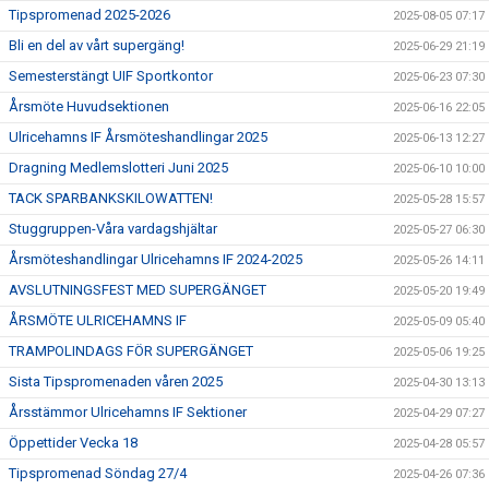
Tipspromenad 2025-2026
2025-08-05 07:17
Bli en del av vårt supergäng!
2025-06-29 21:19
Semesterstängt UIF Sportkontor
2025-06-23 07:30
Årsmöte Huvudsektionen
2025-06-16 22:05
Ulricehamns IF Årsmöteshandlingar 2025
2025-06-13 12:27
Dragning Medlemslotteri Juni 2025
2025-06-10 10:00
TACK SPARBANKSKILOWATTEN!
2025-05-28 15:57
Stuggruppen-Våra vardagshjältar
2025-05-27 06:30
Årsmöteshandlingar Ulricehamns IF 2024-2025
2025-05-26 14:11
AVSLUTNINGSFEST MED SUPERGÄNGET
2025-05-20 19:49
ÅRSMÖTE ULRICEHAMNS IF
2025-05-09 05:40
TRAMPOLINDAGS FÖR SUPERGÄNGET
2025-05-06 19:25
Sista Tipspromenaden våren 2025
2025-04-30 13:13
Årsstämmor Ulricehamns IF Sektioner
2025-04-29 07:27
Öppettider Vecka 18
2025-04-28 05:57
Tipspromenad Söndag 27/4
2025-04-26 07:36