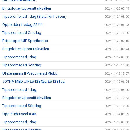
Ordförandemöte UIF
2024-11-25 22:59
Bingolotter Uppesittarkvällen
2024-11-25 07:49
Tipspromenad i dag (Sista för hösten)
2024-11-24 08:00
Öppettider fredag 22/11
2024-11-22 06:23
Tipspromenad Onsdag
2024-11-20 10:00
Extraöppet UIF Sportkontor
2024-11-20 07:10
Bingolotter Uppsittarkvällen
2024-11-19 07:24
Tipspromenad i dag
2024-11-17 08:00
Tipspromenad Söndag
2024-11-13 10:00
Ulricehamns IF-Vaccinerad Klubb
2024-11-12 15:07
JOYNA MED UIF&#128420;&#128155;
2024-11-12 06:24
Tipspromenad i dag
2024-11-10 08:00
Bingolotter Uppesittarkvällen
2024-11-06 13:43
Tipspromenad Söndag
2024-11-06 10:00
Öppettider vecka 45
2024-11-04 06:39
Tipspromenad i dag
2024-11-03 08:00