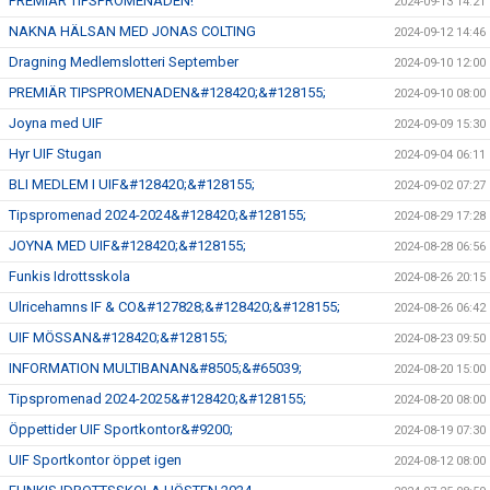
PREMIÄR TIPSPROMENADEN!
2024-09-13 14:21
NAKNA HÄLSAN MED JONAS COLTING
2024-09-12 14:46
Dragning Medlemslotteri September
2024-09-10 12:00
PREMIÄR TIPSPROMENADEN&#128420;&#128155;
2024-09-10 08:00
Joyna med UIF
2024-09-09 15:30
Hyr UIF Stugan
2024-09-04 06:11
BLI MEDLEM I UIF&#128420;&#128155;
2024-09-02 07:27
Tipspromenad 2024-2024&#128420;&#128155;
2024-08-29 17:28
JOYNA MED UIF&#128420;&#128155;
2024-08-28 06:56
Funkis Idrottsskola
2024-08-26 20:15
Ulricehamns IF & CO&#127828;&#128420;&#128155;
2024-08-26 06:42
UIF MÖSSAN&#128420;&#128155;
2024-08-23 09:50
INFORMATION MULTIBANAN&#8505;&#65039;
2024-08-20 15:00
Tipspromenad 2024-2025&#128420;&#128155;
2024-08-20 08:00
Öppettider UIF Sportkontor&#9200;
2024-08-19 07:30
UIF Sportkontor öppet igen
2024-08-12 08:00