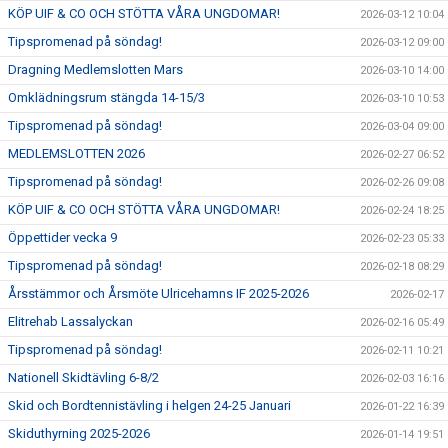
KÖP UIF & CO OCH STÖTTA VÅRA UNGDOMAR!
2026-03-12 10:04
Tipspromenad på söndag!
2026-03-12 09:00
Dragning Medlemslotten Mars
2026-03-10 14:00
Omklädningsrum stängda 14-15/3
2026-03-10 10:53
Tipspromenad på söndag!
2026-03-04 09:00
MEDLEMSLOTTEN 2026
2026-02-27 06:52
Tipspromenad på söndag!
2026-02-26 09:08
KÖP UIF & CO OCH STÖTTA VÅRA UNGDOMAR!
2026-02-24 18:25
Öppettider vecka 9
2026-02-23 05:33
Tipspromenad på söndag!
2026-02-18 08:29
Årsstämmor och Årsmöte Ulricehamns IF 2025-2026
2026-02-17
Elitrehab Lassalyckan
2026-02-16 05:49
Tipspromenad på söndag!
2026-02-11 10:21
Nationell Skidtävling 6-8/2
2026-02-03 16:16
Skid och Bordtennistävling i helgen 24-25 Januari
2026-01-22 16:39
Skiduthyrning 2025-2026
2026-01-14 19:51