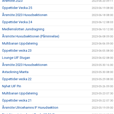
Årsmöte 2023
2023-06-20 09:11
Öppettider Vecka 25
2023-06-19 08:00
Årsmöte 2023 Huvudsektionen
2023-06-18 08:00
Öppettider Vecka 24
2023-06-12 08:03
Medlemslotteri Junidragning
2023-06-10 12:00
Årsmöte Huvudsektionen (Påminnelse)
2023-06-08 09:00
Multibanan Uppdatering
2023-06-06 09:00
Öppettider vecka 23
2023-06-05 08:00
Lounge UIF Stugan
2023-06-02 08:00
Årsmöte 2023 Huvudsektionen
2023-05-30 16:00
Avtackning Marita
2023-05-30 08:00
Öppettider vecka 22
2023-05-29 08:00
Nyhet UIF Pin
2023-05-26 09:00
Multibanan Uppdatering
2023-05-23 07:30
Öppettider vecka 21
2023-05-22 07:30
Årsmöte Ulricehamns IF Huvudsektion
2023-05-19 09:00