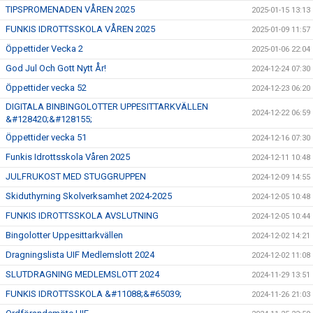
TIPSPROMENADEN VÅREN 2025
2025-01-15 13:13
FUNKIS IDROTTSSKOLA VÅREN 2025
2025-01-09 11:57
Öppettider Vecka 2
2025-01-06 22:04
God Jul Och Gott Nytt År!
2024-12-24 07:30
Öppettider vecka 52
2024-12-23 06:20
DIGITALA BINBINGOLOTTER UPPESITTARKVÄLLEN
2024-12-22 06:59
&#128420;&#128155;
Öppettider vecka 51
2024-12-16 07:30
Funkis Idrottsskola Våren 2025
2024-12-11 10:48
JULFRUKOST MED STUGGRUPPEN
2024-12-09 14:55
Skiduthyrning Skolverksamhet 2024-2025
2024-12-05 10:48
FUNKIS IDROTTSSKOLA AVSLUTNING
2024-12-05 10:44
Bingolotter Uppesittarkvällen
2024-12-02 14:21
Dragningslista UIF Medlemslott 2024
2024-12-02 11:08
SLUTDRAGNING MEDLEMSLOTT 2024
2024-11-29 13:51
FUNKIS IDROTTSSKOLA &#11088;&#65039;
2024-11-26 21:03