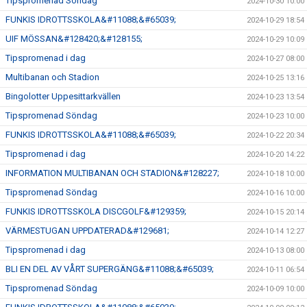
Tipspromenad Söndag
2024-10-30 10:00
FUNKIS IDROTTSSKOLA&#11088;&#65039;
2024-10-29 18:54
UIF MÖSSAN&#128420;&#128155;
2024-10-29 10:09
Tipspromenad i dag
2024-10-27 08:00
Multibanan och Stadion
2024-10-25 13:16
Bingolotter Uppesittarkvällen
2024-10-23 13:54
Tipspromenad Söndag
2024-10-23 10:00
FUNKIS IDROTTSSKOLA&#11088;&#65039;
2024-10-22 20:34
Tipspromenad i dag
2024-10-20 14:22
INFORMATION MULTIBANAN OCH STADION&#128227;
2024-10-18 10:00
Tipspromenad Söndag
2024-10-16 10:00
FUNKIS IDROTTSSKOLA DISCGOLF&#129359;
2024-10-15 20:14
VÄRMESTUGAN UPPDATERAD&#129681;
2024-10-14 12:27
Tipspromenad i dag
2024-10-13 08:00
BLI EN DEL AV VÅRT SUPERGÄNG&#11088;&#65039;
2024-10-11 06:54
Tipspromenad Söndag
2024-10-09 10:00