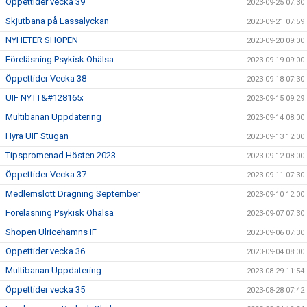
Öppettider vecka 39
2023-09-25 07:30
Skjutbana på Lassalyckan
2023-09-21 07:59
NYHETER SHOPEN
2023-09-20 09:00
Föreläsning Psykisk Ohälsa
2023-09-19 09:00
Öppettider Vecka 38
2023-09-18 07:30
UIF NYTT&#128165;
2023-09-15 09:29
Multibanan Uppdatering
2023-09-14 08:00
Hyra UIF Stugan
2023-09-13 12:00
Tipspromenad Hösten 2023
2023-09-12 08:00
Öppettider Vecka 37
2023-09-11 07:30
Medlemslott Dragning September
2023-09-10 12:00
Föreläsning Psykisk Ohälsa
2023-09-07 07:30
Shopen Ulricehamns IF
2023-09-06 07:30
Öppettider vecka 36
2023-09-04 08:00
Multibanan Uppdatering
2023-08-29 11:54
Öppettider vecka 35
2023-08-28 07:42