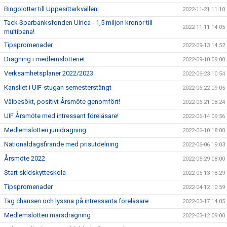
Bingolotter till Uppesittarkvällen!
2022-11-21 11:10
Tack Sparbanksfonden Ulrica - 1,5 miljon kronor till
2022-11-11 14:05
multibana!
Tipspromenader
2022-09-13 14:52
Dragning i medlemslotteriet
2022-09-10 09:00
Verksamhetsplaner 2022/2023
2022-06-23 10:54
Kansliet i UIF-stugan semesterstängt
2022-06-22 09:05
Välbesökt, positivt Årsmöte genomfört!
2022-06-21 08:24
UIF Årsmöte med intressant föreläsare!
2022-06-14 09:56
Medlemslotteri junidragning
2022-06-10 18:00
Nationaldagsfirande med prisutdelning
2022-06-06 19:03
Årsmöte 2022
2022-05-29 08:00
Start skidskytteskola
2022-05-13 18:29
Tipspromenader
2022-04-12 10:59
Tag chansen och lyssna på intressanta föreläsare
2022-03-17 14:05
Medlemslotteri marsdragning
2022-03-12 09:00