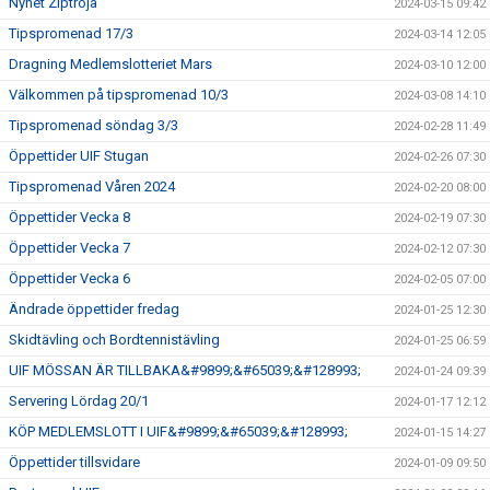
Nyhet Ziptröja
2024-03-15 09:42
Tipspromenad 17/3
2024-03-14 12:05
Dragning Medlemslotteriet Mars
2024-03-10 12:00
Välkommen på tipspromenad 10/3
2024-03-08 14:10
Tipspromenad söndag 3/3
2024-02-28 11:49
Öppettider UIF Stugan
2024-02-26 07:30
Tipspromenad Våren 2024
2024-02-20 08:00
Öppettider Vecka 8
2024-02-19 07:30
Öppettider Vecka 7
2024-02-12 07:30
Öppettider Vecka 6
2024-02-05 07:00
Ändrade öppettider fredag
2024-01-25 12:30
Skidtävling och Bordtennistävling
2024-01-25 06:59
UIF MÖSSAN ÄR TILLBAKA&#9899;&#65039;&#128993;
2024-01-24 09:39
Servering Lördag 20/1
2024-01-17 12:12
KÖP MEDLEMSLOTT I UIF&#9899;&#65039;&#128993;
2024-01-15 14:27
Öppettider tillsvidare
2024-01-09 09:50