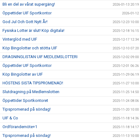
Bli en del av vårat supergäng!
2026-01-13 20:19
Öppettider UIF Sportkontor
2026-01-12
God Jul Och Gott Nytt År!
2025-12-23 10:00
Fysiska Lotter är slut! Köp digitala!
2025-12-18 16:15
Vinterglöd med UIF
2025-12-17 12:34
Köp Bingolotter och stötta UIF
2025-12-10 07:20
DRAGNINGLISTAN UIF MEDLEMSLOTTERI
2025-12-02 09:00
Öppettider UIF Sportkontor
2025-12-01 06:26
Köp Bingolotter av UIF
2025-11-29 06:19
HÖSTENS SISTA TIPSPROMENAD!
2025-11-27 10:00
Slutdragning på Medlemslotten
2025-11-25 14:50
Öppettider Sportkontoret
2025-11-24 08:06
Tipspromenad på söndag!
2025-11-20 10:00
UIF & Co
2025-11-18 14:36
Ordförandemöte+1
2025-11-18 14:17
Tipspromenad på söndag!
2025-11-13 10:00