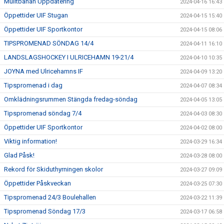
Mulitbanan Uppdatering
2024-04-16 16:43
Öppettider UIF Stugan
2024-04-15 15:40
Öppettider UIF Sportkontor
2024-04-15 08:06
TIPSPROMENAD SÖNDAG 14/4
2024-04-11 16:10
LANDSLAGSHOCKEY I ULRICEHAMN 19-21/4
2024-04-10 10:35
JOYNA med Ulricehamns IF
2024-04-09 13:20
Tipspromenad i dag
2024-04-07 08:34
Omklädningsrummen Stängda fredag-söndag
2024-04-05 13:05
Tipspromenad söndag 7/4
2024-04-03 08:30
Öppettider UIF Sportkontor
2024-04-02 08:00
Viktig information!
2024-03-29 16:34
Glad Påsk!
2024-03-28 08:00
Rekord för Skiduthyrningen skolor
2024-03-27 09:09
Öppettider Påskveckan
2024-03-25 07:30
Tipspromenad 24/3 Boulehallen
2024-03-22 11:39
Tipspromenad Söndag 17/3
2024-03-17 06:58