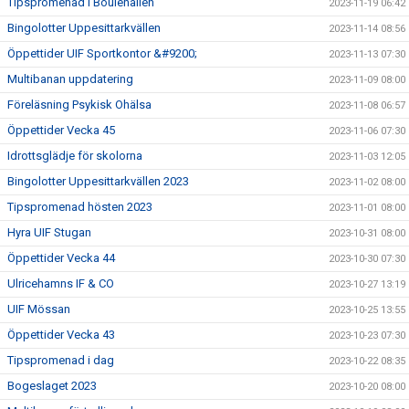
Tipspromenad i Boulehallen
2023-11-19 06:42
Bingolotter Uppesittarkvällen
2023-11-14 08:56
Öppettider UIF Sportkontor &#9200;
2023-11-13 07:30
Multibanan uppdatering
2023-11-09 08:00
Föreläsning Psykisk Ohälsa
2023-11-08 06:57
Öppettider Vecka 45
2023-11-06 07:30
Idrottsglädje för skolorna
2023-11-03 12:05
Bingolotter Uppesittarkvällen 2023
2023-11-02 08:00
Tipspromenad hösten 2023
2023-11-01 08:00
Hyra UIF Stugan
2023-10-31 08:00
Öppettider Vecka 44
2023-10-30 07:30
Ulricehamns IF & CO
2023-10-27 13:19
UIF Mössan
2023-10-25 13:55
Öppettider Vecka 43
2023-10-23 07:30
Tipspromenad i dag
2023-10-22 08:35
Bogeslaget 2023
2023-10-20 08:00