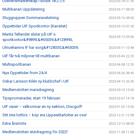
Distriktsmästerskap i Boule 18-21/5
2023-05-18 07:30
Multibanan Uppdatering
2023-05-17 08:00
Stuggruppen Sommaravslutning
2023-05-16 08:00
Öppettider UIF Sportkontor (Kansliet)
2023-05-15 07:30
Marita Tellander slutar på UIF:s
2023-05-12 09:00
sportkontor&#9899;&#65039;&#128993;
Ulricehamns IF har sorg&#128330;&#65039;
2023-05-11 10:48
UIF får två miljoner till mulitbanan
2023-05-04 22:25
Multisportbanan
2023-04-28 12:35
Nya Öppettider from 24/4
2023-04-26 08:40
Oskar Larsson Kilén ny klubbchef i UIF
2023-04-19 20:30
Medlemslotteri marsdragning
2023-03-10 13:00
Tipspromenader, start 19 februari
2023-02-07 14:18
UIF växer – välkomnar en ny sektion, Discgolf!
2023-01-02 13:00
Sitt inte lottlös – köp era Uppesittarlotter av oss!
2022-12-21 12:08
Extra årsmöte
2022-12-12 08:00
Medlemslotteri slutdragning för 2022!
2022-11-28 11:06