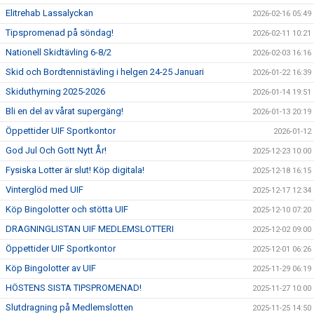
Elitrehab Lassalyckan
2026-02-16 05:49
Tipspromenad på söndag!
2026-02-11 10:21
Nationell Skidtävling 6-8/2
2026-02-03 16:16
Skid och Bordtennistävling i helgen 24-25 Januari
2026-01-22 16:39
Skiduthyrning 2025-2026
2026-01-14 19:51
Bli en del av vårat supergäng!
2026-01-13 20:19
Öppettider UIF Sportkontor
2026-01-12
God Jul Och Gott Nytt År!
2025-12-23 10:00
Fysiska Lotter är slut! Köp digitala!
2025-12-18 16:15
Vinterglöd med UIF
2025-12-17 12:34
Köp Bingolotter och stötta UIF
2025-12-10 07:20
DRAGNINGLISTAN UIF MEDLEMSLOTTERI
2025-12-02 09:00
Öppettider UIF Sportkontor
2025-12-01 06:26
Köp Bingolotter av UIF
2025-11-29 06:19
HÖSTENS SISTA TIPSPROMENAD!
2025-11-27 10:00
Slutdragning på Medlemslotten
2025-11-25 14:50