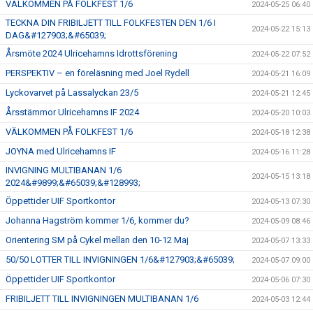
VÄLKOMMEN PÅ FOLKFEST 1/6
2024-05-25 06:40
TECKNA DIN FRIBILJETT TILL FOLKFESTEN DEN 1/6 I
2024-05-22 15:13
DAG&#127903;&#65039;
Årsmöte 2024 Ulricehamns Idrottsförening
2024-05-22 07:52
PERSPEKTIV – en föreläsning med Joel Rydell
2024-05-21 16:09
Lyckovarvet på Lassalyckan 23/5
2024-05-21 12:45
Årsstämmor Ulricehamns IF 2024
2024-05-20 10:03
VÄLKOMMEN PÅ FOLKFEST 1/6
2024-05-18 12:38
JOYNA med Ulricehamns IF
2024-05-16 11:28
INVIGNING MULTIBANAN 1/6
2024-05-15 13:18
2024&#9899;&#65039;&#128993;
Öppettider UIF Sportkontor
2024-05-13 07:30
Johanna Hagström kommer 1/6, kommer du?
2024-05-09 08:46
Orientering SM på Cykel mellan den 10-12 Maj
2024-05-07 13:33
50/50 LOTTER TILL INVIGNINGEN 1/6&#127903;&#65039;
2024-05-07 09:00
Öppettider UIF Sportkontor
2024-05-06 07:30
FRIBILJETT TILL INVIGNINGEN MULTIBANAN 1/6
2024-05-03 12:44