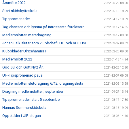
Årsmöte 2022
2022-05-29 08:00
Start skidskytteskola
2022-05-13 18:29
Tipspromenader
2022-04-12 10:59
Tag chansen och lyssna på intressanta föreläsare
2022-03-17 14:05
Medlemslotteri marsdragning
2022-03-12 09:00
Johan Falk slutar som klubbchef i UIF och VD i USE
2022-03-07 09:02
Klubbkläder Ulricehamns IF
2022-02-25 09:00
Medlemslott 2022
2022-01-18 14:24
God Jul och Gott Nytt År!
2021-12-23 12:20
UIF-Tipspromenad paus
2021-12-07 09:08
Medlemslotteri slutdragning 6/12, dragningslista
2021-12-06 13:28
Dragning medlemslotteri, september
2021-09-27 13:44
Tipspromenader, start 5 september
2021-08-17 17:30
Hannas Sommarskidskola
2021-08-15 19:09
Öppettider i UIF-stugan
2021-08-03 14:46
Dragning i Medlemslotteriet
2021-06-12 08:00