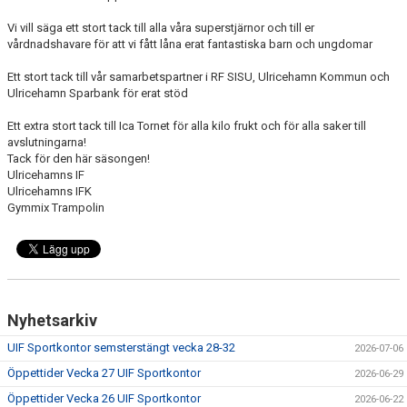
Vi vill säga ett stort tack till alla våra superstjärnor och till er
vårdnadshavare för att vi fått låna erat fantastiska barn och ungdomar
Ett stort tack till vår samarbetspartner i RF SISU, Ulricehamn Kommun och
Ulricehamn Sparbank för erat stöd
Ett extra stort tack till Ica Tornet för alla kilo frukt och för alla saker till
avslutningarna!
Tack för den här säsongen!
Ulricehamns IF
Ulricehamns IFK
Gymmix Trampolin
Nyhetsarkiv
UIF Sportkontor semsterstängt vecka 28-32
2026-07-06
Öppettider Vecka 27 UIF Sportkontor
2026-06-29
Öppettider Vecka 26 UIF Sportkontor
2026-06-22