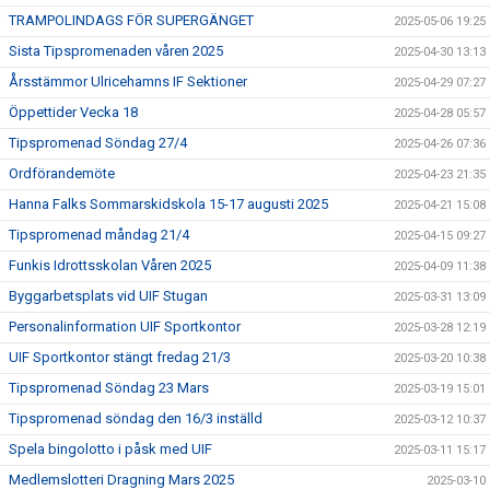
TRAMPOLINDAGS FÖR SUPERGÄNGET
2025-05-06 19:25
Sista Tipspromenaden våren 2025
2025-04-30 13:13
Årsstämmor Ulricehamns IF Sektioner
2025-04-29 07:27
Öppettider Vecka 18
2025-04-28 05:57
Tipspromenad Söndag 27/4
2025-04-26 07:36
Ordförandemöte
2025-04-23 21:35
Hanna Falks Sommarskidskola 15-17 augusti 2025
2025-04-21 15:08
Tipspromenad måndag 21/4
2025-04-15 09:27
Funkis Idrottsskolan Våren 2025
2025-04-09 11:38
Byggarbetsplats vid UIF Stugan
2025-03-31 13:09
Personalinformation UIF Sportkontor
2025-03-28 12:19
UIF Sportkontor stängt fredag 21/3
2025-03-20 10:38
Tipspromenad Söndag 23 Mars
2025-03-19 15:01
Tipspromenad söndag den 16/3 inställd
2025-03-12 10:37
Spela bingolotto i påsk med UIF
2025-03-11 15:17
Medlemslotteri Dragning Mars 2025
2025-03-10