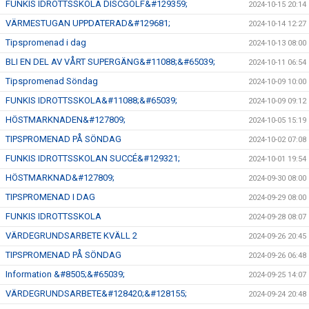
FUNKIS IDROTTSSKOLA DISCGOLF&#129359;
2024-10-15 20:14
VÄRMESTUGAN UPPDATERAD&#129681;
2024-10-14 12:27
Tipspromenad i dag
2024-10-13 08:00
BLI EN DEL AV VÅRT SUPERGÄNG&#11088;&#65039;
2024-10-11 06:54
Tipspromenad Söndag
2024-10-09 10:00
FUNKIS IDROTTSSKOLA&#11088;&#65039;
2024-10-09 09:12
HÖSTMARKNADEN&#127809;
2024-10-05 15:19
TIPSPROMENAD PÅ SÖNDAG
2024-10-02 07:08
FUNKIS IDROTTSSKOLAN SUCCÉ&#129321;
2024-10-01 19:54
HÖSTMARKNAD&#127809;
2024-09-30 08:00
TIPSPROMENAD I DAG
2024-09-29 08:00
FUNKIS IDROTTSSKOLA
2024-09-28 08:07
VÄRDEGRUNDSARBETE KVÄLL 2
2024-09-26 20:45
TIPSPROMENAD PÅ SÖNDAG
2024-09-26 06:48
Information &#8505;&#65039;
2024-09-25 14:07
VÄRDEGRUNDSARBETE&#128420;&#128155;
2024-09-24 20:48