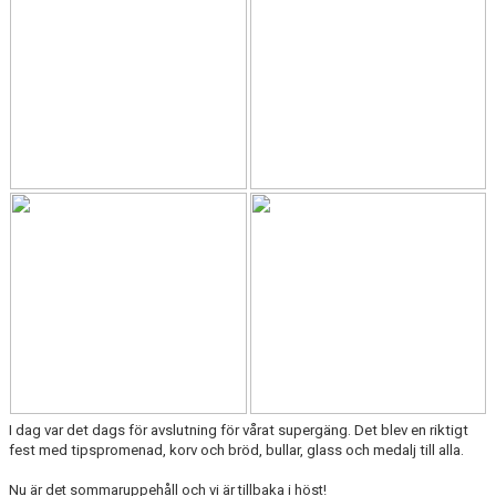
DOKUMENT
TIPSPROMENADER
JOYNA FOLKSPEL- STÖTTA UIF
WEBSHOP
VACCINERA KLUBBEN
I dag var det dags för avslutning för vårat supergäng. Det blev en riktigt
fest med tipspromenad, korv och bröd, bullar, glass och medalj till alla.
Nu är det sommaruppehåll och vi är tillbaka i höst!