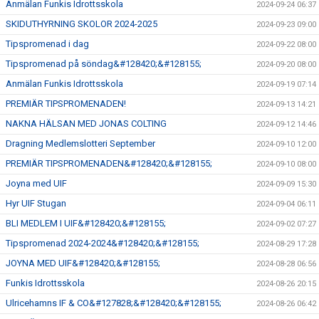
Anmälan Funkis Idrottsskola
2024-09-24 06:37
SKIDUTHYRNING SKOLOR 2024-2025
2024-09-23 09:00
Tipspromenad i dag
2024-09-22 08:00
Tipspromenad på söndag&#128420;&#128155;
2024-09-20 08:00
Anmälan Funkis Idrottsskola
2024-09-19 07:14
PREMIÄR TIPSPROMENADEN!
2024-09-13 14:21
NAKNA HÄLSAN MED JONAS COLTING
2024-09-12 14:46
Dragning Medlemslotteri September
2024-09-10 12:00
PREMIÄR TIPSPROMENADEN&#128420;&#128155;
2024-09-10 08:00
Joyna med UIF
2024-09-09 15:30
Hyr UIF Stugan
2024-09-04 06:11
BLI MEDLEM I UIF&#128420;&#128155;
2024-09-02 07:27
Tipspromenad 2024-2024&#128420;&#128155;
2024-08-29 17:28
JOYNA MED UIF&#128420;&#128155;
2024-08-28 06:56
Funkis Idrottsskola
2024-08-26 20:15
Ulricehamns IF & CO&#127828;&#128420;&#128155;
2024-08-26 06:42