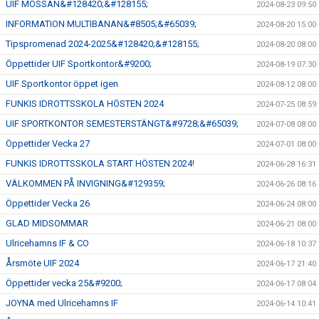
UIF MÖSSAN&#128420;&#128155;
2024-08-23 09:50
INFORMATION MULTIBANAN&#8505;&#65039;
2024-08-20 15:00
Tipspromenad 2024-2025&#128420;&#128155;
2024-08-20 08:00
Öppettider UIF Sportkontor&#9200;
2024-08-19 07:30
UIF Sportkontor öppet igen
2024-08-12 08:00
FUNKIS IDROTTSSKOLA HÖSTEN 2024
2024-07-25 08:59
UIF SPORTKONTOR SEMESTERSTÄNGT&#9728;&#65039;
2024-07-08 08:00
Öppettider Vecka 27
2024-07-01 08:00
FUNKIS IDROTTSSKOLA START HÖSTEN 2024!
2024-06-28 16:31
VÄLKOMMEN PÅ INVIGNING&#129359;
2024-06-26 08:16
Öppettider Vecka 26
2024-06-24 08:00
GLAD MIDSOMMAR
2024-06-21 08:00
Ulricehamns IF & CO
2024-06-18 10:37
Årsmöte UIF 2024
2024-06-17 21:40
Öppettider vecka 25&#9200;
2024-06-17 08:04
JOYNA med Ulricehamns IF
2024-06-14 10:41