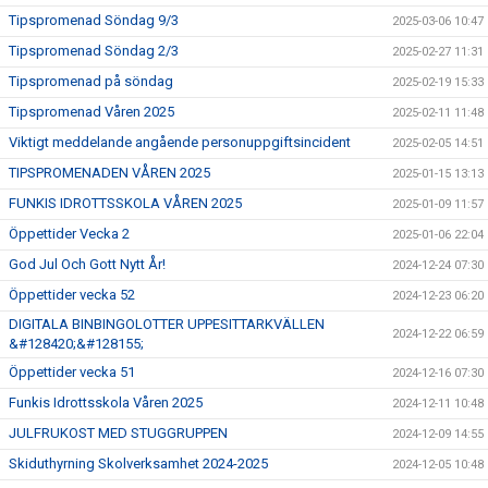
Tipspromenad Söndag 9/3
2025-03-06 10:47
Tipspromenad Söndag 2/3
2025-02-27 11:31
Tipspromenad på söndag
2025-02-19 15:33
Tipspromenad Våren 2025
2025-02-11 11:48
Viktigt meddelande angående personuppgiftsincident
2025-02-05 14:51
TIPSPROMENADEN VÅREN 2025
2025-01-15 13:13
FUNKIS IDROTTSSKOLA VÅREN 2025
2025-01-09 11:57
Öppettider Vecka 2
2025-01-06 22:04
God Jul Och Gott Nytt År!
2024-12-24 07:30
Öppettider vecka 52
2024-12-23 06:20
DIGITALA BINBINGOLOTTER UPPESITTARKVÄLLEN
2024-12-22 06:59
&#128420;&#128155;
Öppettider vecka 51
2024-12-16 07:30
Funkis Idrottsskola Våren 2025
2024-12-11 10:48
JULFRUKOST MED STUGGRUPPEN
2024-12-09 14:55
Skiduthyrning Skolverksamhet 2024-2025
2024-12-05 10:48