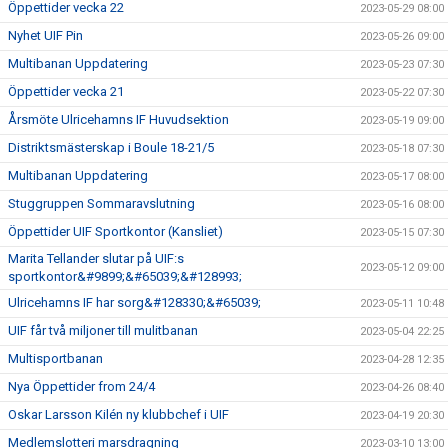
Öppettider vecka 22
2023-05-29 08:00
Nyhet UIF Pin
2023-05-26 09:00
Multibanan Uppdatering
2023-05-23 07:30
Öppettider vecka 21
2023-05-22 07:30
Årsmöte Ulricehamns IF Huvudsektion
2023-05-19 09:00
Distriktsmästerskap i Boule 18-21/5
2023-05-18 07:30
Multibanan Uppdatering
2023-05-17 08:00
Stuggruppen Sommaravslutning
2023-05-16 08:00
Öppettider UIF Sportkontor (Kansliet)
2023-05-15 07:30
Marita Tellander slutar på UIF:s
2023-05-12 09:00
sportkontor&#9899;&#65039;&#128993;
Ulricehamns IF har sorg&#128330;&#65039;
2023-05-11 10:48
UIF får två miljoner till mulitbanan
2023-05-04 22:25
Multisportbanan
2023-04-28 12:35
Nya Öppettider from 24/4
2023-04-26 08:40
Oskar Larsson Kilén ny klubbchef i UIF
2023-04-19 20:30
Medlemslotteri marsdragning
2023-03-10 13:00