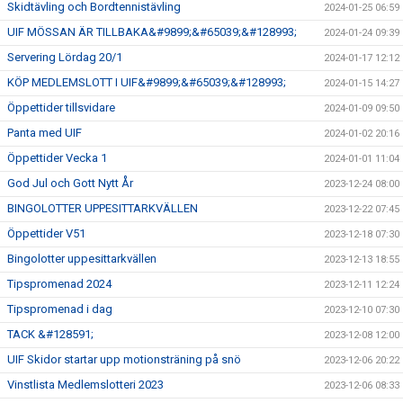
Skidtävling och Bordtennistävling
2024-01-25 06:59
UIF MÖSSAN ÄR TILLBAKA&#9899;&#65039;&#128993;
2024-01-24 09:39
Servering Lördag 20/1
2024-01-17 12:12
KÖP MEDLEMSLOTT I UIF&#9899;&#65039;&#128993;
2024-01-15 14:27
Öppettider tillsvidare
2024-01-09 09:50
Panta med UIF
2024-01-02 20:16
Öppettider Vecka 1
2024-01-01 11:04
God Jul och Gott Nytt År
2023-12-24 08:00
BINGOLOTTER UPPESITTARKVÄLLEN
2023-12-22 07:45
Öppettider V51
2023-12-18 07:30
Bingolotter uppesittarkvällen
2023-12-13 18:55
Tipspromenad 2024
2023-12-11 12:24
Tipspromenad i dag
2023-12-10 07:30
TACK &#128591;
2023-12-08 12:00
UIF Skidor startar upp motionsträning på snö
2023-12-06 20:22
Vinstlista Medlemslotteri 2023
2023-12-06 08:33