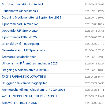
Sportkontoret stängt måndag!
2025-09-29 08:03
Fritidskortet Ulricehamns IF
2025-09-18 12:27
Dragning Medlemslotteriet September 2025
2025-09-10 10:00
Tipspromenad Premiär 14/9
2025-09-03 10:17
Öppettider UIF Sportkontor
2025-08-11 05:53
Tipspromenad 2025-2026
2025-08-05 07:17
Bli en del av vårt supergäng!
2025-06-29 21:19
Semesterstängt UIF Sportkontor
2025-06-23 07:30
Årsmöte Huvudsektionen
2025-06-16 22:05
Ulricehamns IF Årsmöteshandlingar 2025
2025-06-13 12:27
Dragning Medlemslotteri Juni 2025
2025-06-10 10:00
TACK SPARBANKSKILOWATTEN!
2025-05-28 15:57
Stuggruppen-Våra vardagshjältar
2025-05-27 06:30
Årsmöteshandlingar Ulricehamns IF 2024-2025
2025-05-26 14:11
AVSLUTNINGSFEST MED SUPERGÄNGET
2025-05-20 19:49
ÅRSMÖTE ULRICEHAMNS IF
2025-05-09 05:40