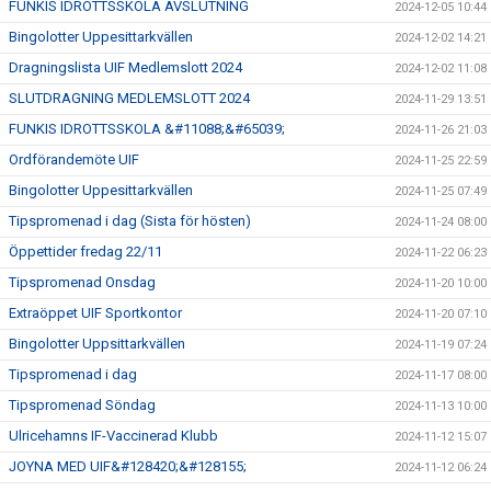
FUNKIS IDROTTSSKOLA AVSLUTNING
2024-12-05 10:44
Bingolotter Uppesittarkvällen
2024-12-02 14:21
Dragningslista UIF Medlemslott 2024
2024-12-02 11:08
SLUTDRAGNING MEDLEMSLOTT 2024
2024-11-29 13:51
FUNKIS IDROTTSSKOLA &#11088;&#65039;
2024-11-26 21:03
Ordförandemöte UIF
2024-11-25 22:59
Bingolotter Uppesittarkvällen
2024-11-25 07:49
Tipspromenad i dag (Sista för hösten)
2024-11-24 08:00
Öppettider fredag 22/11
2024-11-22 06:23
Tipspromenad Onsdag
2024-11-20 10:00
Extraöppet UIF Sportkontor
2024-11-20 07:10
Bingolotter Uppsittarkvällen
2024-11-19 07:24
Tipspromenad i dag
2024-11-17 08:00
Tipspromenad Söndag
2024-11-13 10:00
Ulricehamns IF-Vaccinerad Klubb
2024-11-12 15:07
JOYNA MED UIF&#128420;&#128155;
2024-11-12 06:24