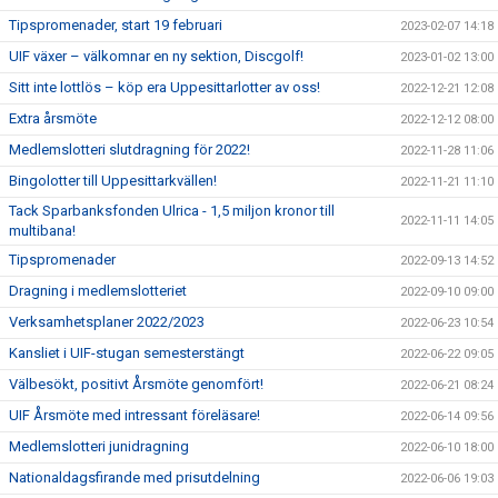
Tipspromenader, start 19 februari
2023-02-07 14:18
UIF växer – välkomnar en ny sektion, Discgolf!
2023-01-02 13:00
Sitt inte lottlös – köp era Uppesittarlotter av oss!
2022-12-21 12:08
Extra årsmöte
2022-12-12 08:00
Medlemslotteri slutdragning för 2022!
2022-11-28 11:06
Bingolotter till Uppesittarkvällen!
2022-11-21 11:10
Tack Sparbanksfonden Ulrica - 1,5 miljon kronor till
2022-11-11 14:05
multibana!
Tipspromenader
2022-09-13 14:52
Dragning i medlemslotteriet
2022-09-10 09:00
Verksamhetsplaner 2022/2023
2022-06-23 10:54
Kansliet i UIF-stugan semesterstängt
2022-06-22 09:05
Välbesökt, positivt Årsmöte genomfört!
2022-06-21 08:24
UIF Årsmöte med intressant föreläsare!
2022-06-14 09:56
Medlemslotteri junidragning
2022-06-10 18:00
Nationaldagsfirande med prisutdelning
2022-06-06 19:03