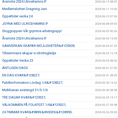
Årsmöte 2024 Ulricehamns IF
2024-06-13 08:55
Medlemslotteri Dragning Juni
2024-06-11 10:00
Öppettider vecka 24
2024-06-10 07:06
JOYNA MED ULRICEHAMNS IF
2024-06-08 09:03
Stuggruppen-Vår grymma arbetsgrupp!
2024-06-05 06:56
Årsmöte 2024 Ulricehamns IF
2024-06-04 13:09
SAMVERKAN SKAPAR MÖJLIGHETER&#129309;
2024-06-04 07:24
Tillsammans skapar vi idrottsglädje
2024-06-03 15:18
Öppettider Vecka 23
2024-06-03 08:20
ÄNTLIGEN DAGS
2024-06-01 07:00
EN DAG KVAR&#128227;
2024-05-31 08:09
Publikinformation Lördag 1/6&#128227;
2024-05-30 14:52
Multibanan avstängd 31/5-1/6
2024-05-30 08:38
TRE DAGAR KVAR&#129321;
2024-05-29 14:17
VÄLKOMMEN PÅ FOLKFEST 1/6&#129321;
2024-05-27 09:38
24 TIMMAR KVAR&#9899;&#65039;&#128993;
2024-05-26 09:00