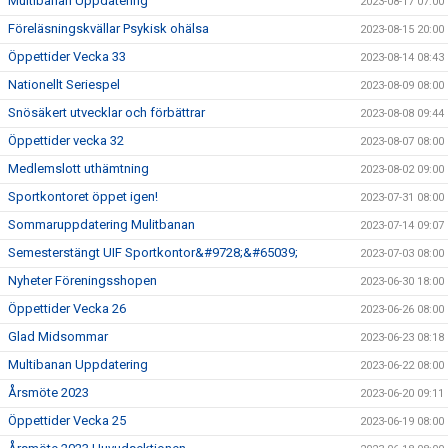
Multibanan Uppdatering
2023-08-17 07:00
Föreläsningskvällar Psykisk ohälsa
2023-08-15 20:00
Öppettider Vecka 33
2023-08-14 08:43
Nationellt Seriespel
2023-08-09 08:00
Snösäkert utvecklar och förbättrar
2023-08-08 09:44
Öppettider vecka 32
2023-08-07 08:00
Medlemslott uthämtning
2023-08-02 09:00
Sportkontoret öppet igen!
2023-07-31 08:00
Sommaruppdatering Mulitbanan
2023-07-14 09:07
Semesterstängt UIF Sportkontor&#9728;&#65039;
2023-07-03 08:00
Nyheter Föreningsshopen
2023-06-30 18:00
Öppettider Vecka 26
2023-06-26 08:00
Glad Midsommar
2023-06-23 08:18
Multibanan Uppdatering
2023-06-22 08:00
Årsmöte 2023
2023-06-20 09:11
Öppettider Vecka 25
2023-06-19 08:00