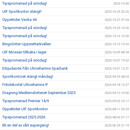
Tipspromenad på söndag!
2025-10-30
UIF Sportkontor stängt!
2025-10-29 20:25
Öppettider Vecka 44
2025-10-27 07:04
Tipspromenad på söndag!
2025-10-23 10:56
Tipspromenad på söndag!
2025-10-16 10:00
Bingolotter Uppesittarkvällen
2025-10-15 19:55
UIF Mössan tillbaka i lager
2025-10-09 08:34
Tipspromenad på söndag!
2025-10-07 19:52
Erbjudande från Ulricehamns Sparbank
2025-10-01 12:31
Sportkontoret stängt måndag!
2025-09-29 08:03
Fritidskortet Ulricehamns IF
2025-09-18 12:27
Dragning Medlemslotteriet September 2025
2025-09-10 10:00
Tipspromenad Premiär 14/9
2025-09-03 10:17
Öppettider UIF Sportkontor
2025-08-11 05:53
Tipspromenad 2025-2026
2025-08-05 07:17
Bli en del av vårt supergäng!
2025-06-29 21:19