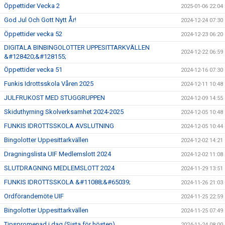
Öppettider Vecka 2
2025-01-06 22:04
God Jul Och Gott Nytt År!
2024-12-24 07:30
Öppettider vecka 52
2024-12-23 06:20
DIGITALA BINBINGOLOTTER UPPESITTARKVÄLLEN
2024-12-22 06:59
&#128420;&#128155;
Öppettider vecka 51
2024-12-16 07:30
Funkis Idrottsskola Våren 2025
2024-12-11 10:48
JULFRUKOST MED STUGGRUPPEN
2024-12-09 14:55
Skiduthyrning Skolverksamhet 2024-2025
2024-12-05 10:48
FUNKIS IDROTTSSKOLA AVSLUTNING
2024-12-05 10:44
Bingolotter Uppesittarkvällen
2024-12-02 14:21
Dragningslista UIF Medlemslott 2024
2024-12-02 11:08
SLUTDRAGNING MEDLEMSLOTT 2024
2024-11-29 13:51
FUNKIS IDROTTSSKOLA &#11088;&#65039;
2024-11-26 21:03
Ordförandemöte UIF
2024-11-25 22:59
Bingolotter Uppesittarkvällen
2024-11-25 07:49
Tipspromenad i dag (Sista för hösten)
2024-11-24 08:00