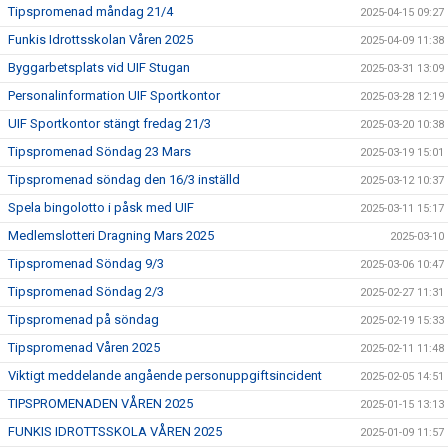
Tipspromenad måndag 21/4
2025-04-15 09:27
Funkis Idrottsskolan Våren 2025
2025-04-09 11:38
Byggarbetsplats vid UIF Stugan
2025-03-31 13:09
Personalinformation UIF Sportkontor
2025-03-28 12:19
UIF Sportkontor stängt fredag 21/3
2025-03-20 10:38
Tipspromenad Söndag 23 Mars
2025-03-19 15:01
Tipspromenad söndag den 16/3 inställd
2025-03-12 10:37
Spela bingolotto i påsk med UIF
2025-03-11 15:17
Medlemslotteri Dragning Mars 2025
2025-03-10
Tipspromenad Söndag 9/3
2025-03-06 10:47
Tipspromenad Söndag 2/3
2025-02-27 11:31
Tipspromenad på söndag
2025-02-19 15:33
Tipspromenad Våren 2025
2025-02-11 11:48
Viktigt meddelande angående personuppgiftsincident
2025-02-05 14:51
TIPSPROMENADEN VÅREN 2025
2025-01-15 13:13
FUNKIS IDROTTSSKOLA VÅREN 2025
2025-01-09 11:57