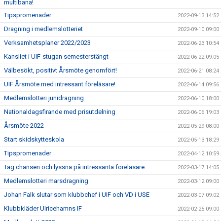
multibana!
Tipspromenader
2022-09-13 14:52
Dragning i medlemslotteriet
2022-09-10 09:00
Verksamhetsplaner 2022/2023
2022-06-23 10:54
Kansliet i UIF-stugan semesterstängt
2022-06-22 09:05
Välbesökt, positivt Årsmöte genomfört!
2022-06-21 08:24
UIF Årsmöte med intressant föreläsare!
2022-06-14 09:56
Medlemslotteri junidragning
2022-06-10 18:00
Nationaldagsfirande med prisutdelning
2022-06-06 19:03
Årsmöte 2022
2022-05-29 08:00
Start skidskytteskola
2022-05-13 18:29
Tipspromenader
2022-04-12 10:59
Tag chansen och lyssna på intressanta föreläsare
2022-03-17 14:05
Medlemslotteri marsdragning
2022-03-12 09:00
Johan Falk slutar som klubbchef i UIF och VD i USE
2022-03-07 09:02
Klubbkläder Ulricehamns IF
2022-02-25 09:00