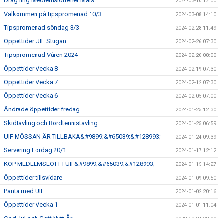
Dragning Medlemslotteriet Mars
2024-03-10 12:00
Välkommen på tipspromenad 10/3
2024-03-08 14:10
Tipspromenad söndag 3/3
2024-02-28 11:49
Öppettider UIF Stugan
2024-02-26 07:30
Tipspromenad Våren 2024
2024-02-20 08:00
Öppettider Vecka 8
2024-02-19 07:30
Öppettider Vecka 7
2024-02-12 07:30
Öppettider Vecka 6
2024-02-05 07:00
Ändrade öppettider fredag
2024-01-25 12:30
Skidtävling och Bordtennistävling
2024-01-25 06:59
UIF MÖSSAN ÄR TILLBAKA&#9899;&#65039;&#128993;
2024-01-24 09:39
Servering Lördag 20/1
2024-01-17 12:12
KÖP MEDLEMSLOTT I UIF&#9899;&#65039;&#128993;
2024-01-15 14:27
Öppettider tillsvidare
2024-01-09 09:50
Panta med UIF
2024-01-02 20:16
Öppettider Vecka 1
2024-01-01 11:04