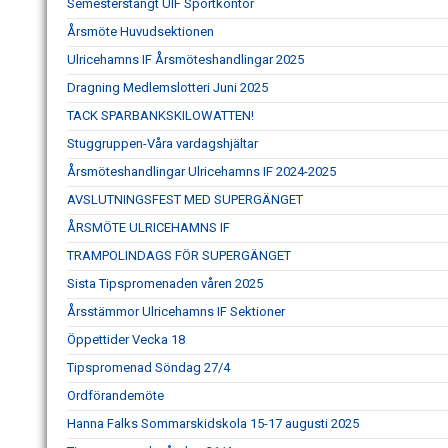
Semesterstängt UIF Sportkontor
Årsmöte Huvudsektionen
Ulricehamns IF Årsmöteshandlingar 2025
Dragning Medlemslotteri Juni 2025
TACK SPARBANKSKILOWATTEN!
Stuggruppen-Våra vardagshjältar
Årsmöteshandlingar Ulricehamns IF 2024-2025
AVSLUTNINGSFEST MED SUPERGÄNGET
ÅRSMÖTE ULRICEHAMNS IF
TRAMPOLINDAGS FÖR SUPERGÄNGET
Sista Tipspromenaden våren 2025
Årsstämmor Ulricehamns IF Sektioner
Öppettider Vecka 18
Tipspromenad Söndag 27/4
Ordförandemöte
Hanna Falks Sommarskidskola 15-17 augusti 2025