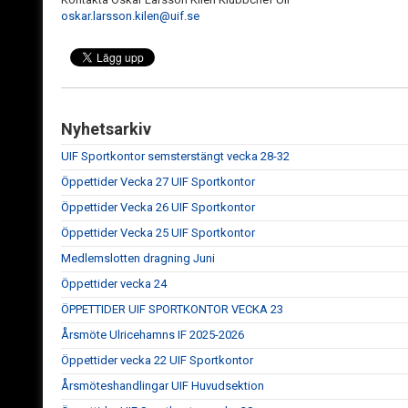
oskar.larsson.kilen@uif.se
Nyhetsarkiv
UIF Sportkontor semsterstängt vecka 28-32
Öppettider Vecka 27 UIF Sportkontor
Öppettider Vecka 26 UIF Sportkontor
Öppettider Vecka 25 UIF Sportkontor
Medlemslotten dragning Juni
Öppettider vecka 24
ÖPPETTIDER UIF SPORTKONTOR VECKA 23
Årsmöte Ulricehamns IF 2025-2026
Öppettider vecka 22 UIF Sportkontor
Årsmöteshandlingar UIF Huvudsektion