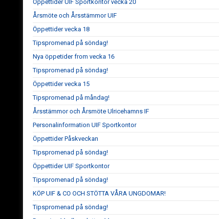
Öppettider UIF Sportkontor vecka 20
Årsmöte och Årsstämmor UIF
Öppettider vecka 18
Tipspromenad på söndag!
Nya öppetider from vecka 16
Tipspromenad på söndag!
Öppettider vecka 15
Tipspromenad på måndag!
Årsstämmor och Årsmöte Ulricehamns IF
Personalinformation UIF Sportkontor
Öppettider Påskveckan
Tipspromenad på söndag!
Öppettider UIF Sportkontor
Tipspromenad på söndag!
KÖP UIF & CO OCH STÖTTA VÅRA UNGDOMAR!
Tipspromenad på söndag!