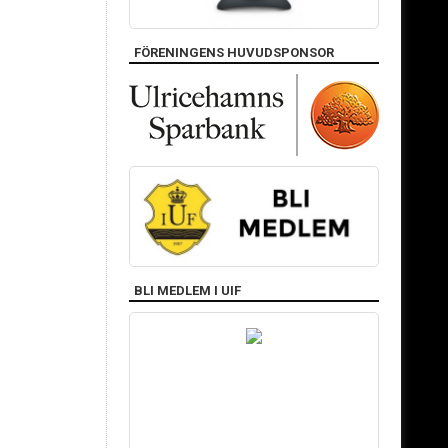
FÖRENINGENS HUVUDSPONSOR
BLI MEDLEM I UIF