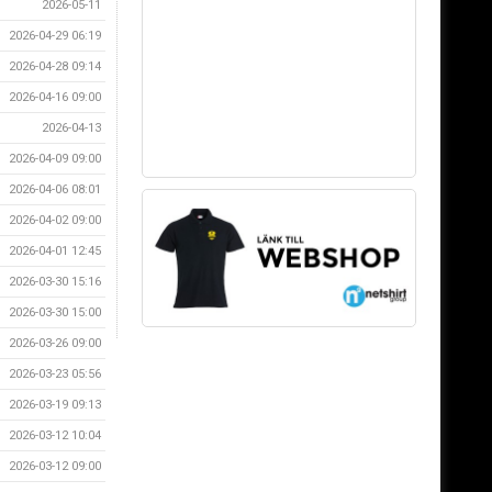
2026-05-11
2026-04-29 06:19
2026-04-28 09:14
2026-04-16 09:00
2026-04-13
2026-04-09 09:00
2026-04-06 08:01
2026-04-02 09:00
2026-04-01 12:45
2026-03-30 15:16
2026-03-30 15:00
2026-03-26 09:00
2026-03-23 05:56
2026-03-19 09:13
2026-03-12 10:04
2026-03-12 09:00