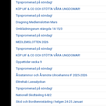
Tipspromenad på söndag!
KÖP UIF & CO OCH STÖTTA VÅRA UNGDOMAR!
Tipspromenad på söndag!
Dragning Medlemslotten Mars
Omklädningsrum stängda 14-15/3
Tipspromenad på söndag!
MEDLEMSLOTTEN 2026
Tipspromenad på söndag!
KÖP UIF & CO OCH STÖTTA VÅRA UNGDOMAR!
Öppettider vecka 9
Tipspromenad på söndag!
Årsstämmor och Årsmöte Ulricehamns IF 2025-2026
Elitrehab Lassalyckan
Tipspromenad på söndag!
Nationell Skidtävling 6-8/2
Skid och Bordtennistävling i helgen 24-25 Januari