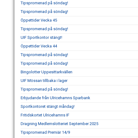
Tipspromenad på söndag!
Tipspromenad på söndag!
Öppettider Vecka 45
Tipspromenad på söndag!
UIF Sportkontor stängt!
Öppettider Vecka 44
Tipspromenad på söndag!
Tipspromenad på söndag!
Bingolotter Uppesittarkvällen
UIF Mössan tillbaka i lager
Tipspromenad på söndag!
Erbjudande från Ulricehamns Sparbank
Sportkontoret stängt måndag!
Fritidskortet Ulricehamns IF
Dragning Medlemslotteriet September 2025
Tipspromenad Premiär 14/9