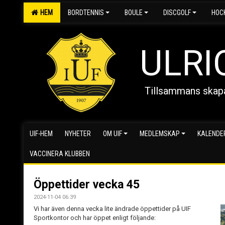
HEM
BORDTENNIS
BOULE
DISCGOLF
HOC
ULRI
Tillsammans skapar
UIF-HEM
NYHETER
OM UIF
MEDLEMSKAP
KALENDER
VACCINERA KLUBBEN
Öppettider vecka 45
2024-11-04 06:39
Vi har även denna vecka lite ändrade öppettider på UIF
Sportkontor och har öppet enligt följande: