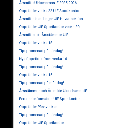
Årsmöte Ulricehamns IF 2025-2026
Öppettider vecka 22 UIF Sportkontor
Årsmöteshandlingar UIF Huvudsektion
Öppettider UIF Sportkontor vecka 20
Årsmöte och Årsstämmor UIF
Öppettider vecka 18
Tipspromenad på söndag!
Nya öppetider from vecka 16
Tipspromenad på söndag!
Öppettider vecka 15
Tipspromenad på måndag!
Årsstämmor och Årsmöte Ulricehamns IF
Personalinformation UIF Sportkontor
Öppettider Påskveckan
Tipspromenad på söndag!
Öppettider UIF Sportkontor