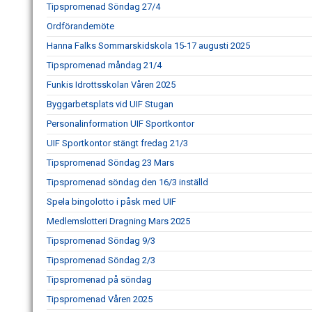
Tipspromenad Söndag 27/4
Ordförandemöte
Hanna Falks Sommarskidskola 15-17 augusti 2025
Tipspromenad måndag 21/4
Funkis Idrottsskolan Våren 2025
Byggarbetsplats vid UIF Stugan
Personalinformation UIF Sportkontor
UIF Sportkontor stängt fredag 21/3
Tipspromenad Söndag 23 Mars
Tipspromenad söndag den 16/3 inställd
Spela bingolotto i påsk med UIF
Medlemslotteri Dragning Mars 2025
Tipspromenad Söndag 9/3
Tipspromenad Söndag 2/3
Tipspromenad på söndag
Tipspromenad Våren 2025