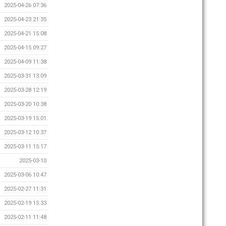
2025-04-26 07:36
2025-04-23 21:35
2025-04-21 15:08
2025-04-15 09:27
2025-04-09 11:38
2025-03-31 13:09
2025-03-28 12:19
2025-03-20 10:38
2025-03-19 15:01
2025-03-12 10:37
2025-03-11 15:17
2025-03-10
2025-03-06 10:47
2025-02-27 11:31
2025-02-19 15:33
2025-02-11 11:48