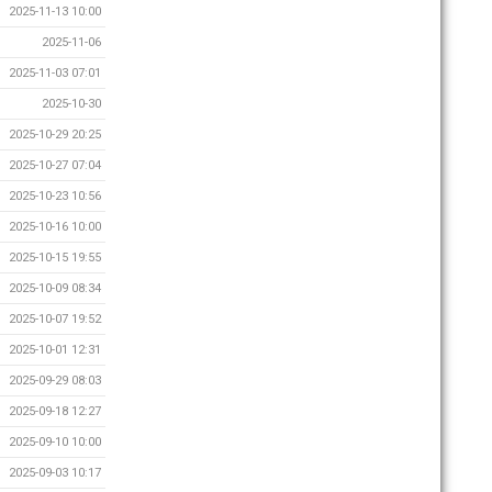
2025-11-13 10:00
2025-11-06
2025-11-03 07:01
2025-10-30
2025-10-29 20:25
2025-10-27 07:04
2025-10-23 10:56
2025-10-16 10:00
2025-10-15 19:55
2025-10-09 08:34
2025-10-07 19:52
2025-10-01 12:31
2025-09-29 08:03
2025-09-18 12:27
2025-09-10 10:00
2025-09-03 10:17