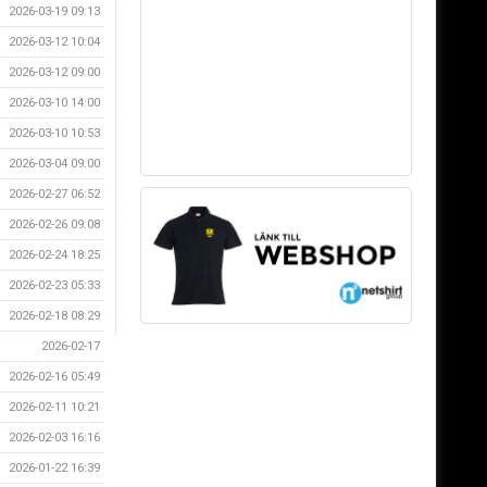
2026-03-19 09:13
2026-03-12 10:04
2026-03-12 09:00
2026-03-10 14:00
2026-03-10 10:53
2026-03-04 09:00
2026-02-27 06:52
2026-02-26 09:08
2026-02-24 18:25
2026-02-23 05:33
2026-02-18 08:29
2026-02-17
2026-02-16 05:49
2026-02-11 10:21
2026-02-03 16:16
2026-01-22 16:39