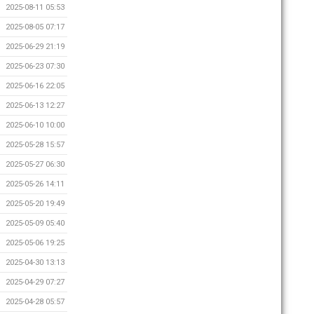
2025-08-11 05:53
2025-08-05 07:17
2025-06-29 21:19
2025-06-23 07:30
2025-06-16 22:05
2025-06-13 12:27
2025-06-10 10:00
2025-05-28 15:57
2025-05-27 06:30
2025-05-26 14:11
2025-05-20 19:49
2025-05-09 05:40
2025-05-06 19:25
2025-04-30 13:13
2025-04-29 07:27
2025-04-28 05:57