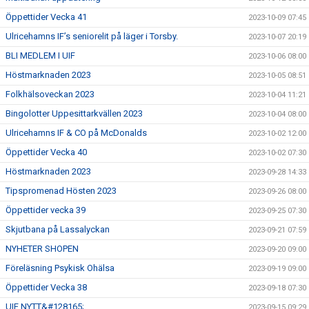
Öppettider Vecka 41
2023-10-09 07:45
Ulricehamns IF’s seniorelit på läger i Torsby.
2023-10-07 20:19
BLI MEDLEM I UIF
2023-10-06 08:00
Höstmarknaden 2023
2023-10-05 08:51
Folkhälsoveckan 2023
2023-10-04 11:21
Bingolotter Uppesittarkvällen 2023
2023-10-04 08:00
Ulricehamns IF & CO på McDonalds
2023-10-02 12:00
Öppettider Vecka 40
2023-10-02 07:30
Höstmarknaden 2023
2023-09-28 14:33
Tipspromenad Hösten 2023
2023-09-26 08:00
Öppettider vecka 39
2023-09-25 07:30
Skjutbana på Lassalyckan
2023-09-21 07:59
NYHETER SHOPEN
2023-09-20 09:00
Föreläsning Psykisk Ohälsa
2023-09-19 09:00
Öppettider Vecka 38
2023-09-18 07:30
UIF NYTT&#128165;
2023-09-15 09:29