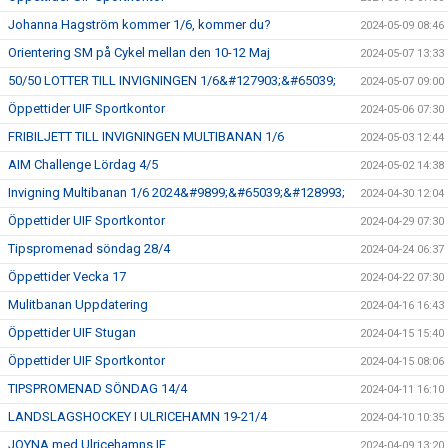
Johanna Hagström kommer 1/6, kommer du?
2024-05-09 08:46
Orientering SM på Cykel mellan den 10-12 Maj
2024-05-07 13:33
50/50 LOTTER TILL INVIGNINGEN 1/6&#127903;&#65039;
2024-05-07 09:00
Öppettider UIF Sportkontor
2024-05-06 07:30
FRIBILJETT TILL INVIGNINGEN MULTIBANAN 1/6
2024-05-03 12:44
AIM Challenge Lördag 4/5
2024-05-02 14:38
Invigning Multibanan 1/6 2024&#9899;&#65039;&#128993;
2024-04-30 12:04
Öppettider UIF Sportkontor
2024-04-29 07:30
Tipspromenad söndag 28/4
2024-04-24 06:37
Öppettider Vecka 17
2024-04-22 07:30
Mulitbanan Uppdatering
2024-04-16 16:43
Öppettider UIF Stugan
2024-04-15 15:40
Öppettider UIF Sportkontor
2024-04-15 08:06
TIPSPROMENAD SÖNDAG 14/4
2024-04-11 16:10
LANDSLAGSHOCKEY I ULRICEHAMN 19-21/4
2024-04-10 10:35
JOYNA med Ulricehamns IF
2024-04-09 13:20