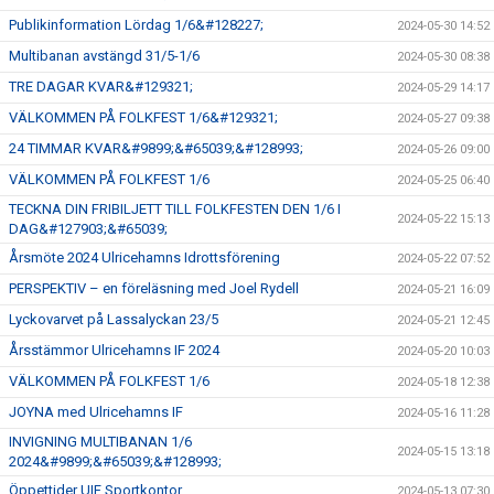
Publikinformation Lördag 1/6&#128227;
2024-05-30 14:52
Multibanan avstängd 31/5-1/6
2024-05-30 08:38
TRE DAGAR KVAR&#129321;
2024-05-29 14:17
VÄLKOMMEN PÅ FOLKFEST 1/6&#129321;
2024-05-27 09:38
24 TIMMAR KVAR&#9899;&#65039;&#128993;
2024-05-26 09:00
VÄLKOMMEN PÅ FOLKFEST 1/6
2024-05-25 06:40
TECKNA DIN FRIBILJETT TILL FOLKFESTEN DEN 1/6 I
2024-05-22 15:13
DAG&#127903;&#65039;
Årsmöte 2024 Ulricehamns Idrottsförening
2024-05-22 07:52
PERSPEKTIV – en föreläsning med Joel Rydell
2024-05-21 16:09
Lyckovarvet på Lassalyckan 23/5
2024-05-21 12:45
Årsstämmor Ulricehamns IF 2024
2024-05-20 10:03
VÄLKOMMEN PÅ FOLKFEST 1/6
2024-05-18 12:38
JOYNA med Ulricehamns IF
2024-05-16 11:28
INVIGNING MULTIBANAN 1/6
2024-05-15 13:18
2024&#9899;&#65039;&#128993;
Öppettider UIF Sportkontor
2024-05-13 07:30