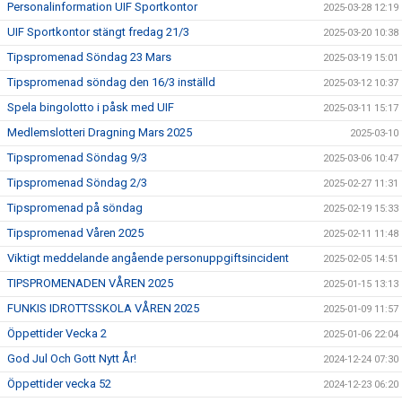
Personalinformation UIF Sportkontor
2025-03-28 12:19
UIF Sportkontor stängt fredag 21/3
2025-03-20 10:38
Tipspromenad Söndag 23 Mars
2025-03-19 15:01
Tipspromenad söndag den 16/3 inställd
2025-03-12 10:37
Spela bingolotto i påsk med UIF
2025-03-11 15:17
Medlemslotteri Dragning Mars 2025
2025-03-10
Tipspromenad Söndag 9/3
2025-03-06 10:47
Tipspromenad Söndag 2/3
2025-02-27 11:31
Tipspromenad på söndag
2025-02-19 15:33
Tipspromenad Våren 2025
2025-02-11 11:48
Viktigt meddelande angående personuppgiftsincident
2025-02-05 14:51
TIPSPROMENADEN VÅREN 2025
2025-01-15 13:13
FUNKIS IDROTTSSKOLA VÅREN 2025
2025-01-09 11:57
Öppettider Vecka 2
2025-01-06 22:04
God Jul Och Gott Nytt År!
2024-12-24 07:30
Öppettider vecka 52
2024-12-23 06:20