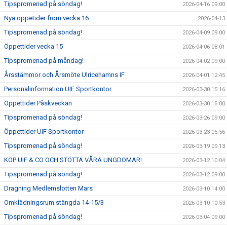
Tipspromenad på söndag!
2026-04-16 09:00
Nya öppetider from vecka 16
2026-04-13
Tipspromenad på söndag!
2026-04-09 09:00
Öppettider vecka 15
2026-04-06 08:01
Tipspromenad på måndag!
2026-04-02 09:00
Årsstämmor och Årsmöte Ulricehamns IF
2026-04-01 12:45
Personalinformation UIF Sportkontor
2026-03-30 15:16
Öppettider Påskveckan
2026-03-30 15:00
Tipspromenad på söndag!
2026-03-26 09:00
Öppettider UIF Sportkontor
2026-03-23 05:56
Tipspromenad på söndag!
2026-03-19 09:13
KÖP UIF & CO OCH STÖTTA VÅRA UNGDOMAR!
2026-03-12 10:04
Tipspromenad på söndag!
2026-03-12 09:00
Dragning Medlemslotten Mars
2026-03-10 14:00
Omklädningsrum stängda 14-15/3
2026-03-10 10:53
Tipspromenad på söndag!
2026-03-04 09:00