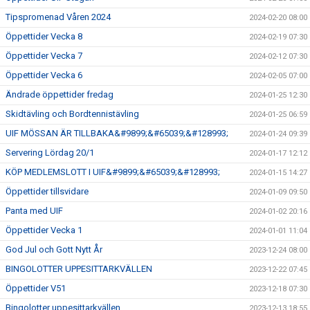
Tipspromenad Våren 2024
2024-02-20 08:00
Öppettider Vecka 8
2024-02-19 07:30
Öppettider Vecka 7
2024-02-12 07:30
Öppettider Vecka 6
2024-02-05 07:00
Ändrade öppettider fredag
2024-01-25 12:30
Skidtävling och Bordtennistävling
2024-01-25 06:59
UIF MÖSSAN ÄR TILLBAKA&#9899;&#65039;&#128993;
2024-01-24 09:39
Servering Lördag 20/1
2024-01-17 12:12
KÖP MEDLEMSLOTT I UIF&#9899;&#65039;&#128993;
2024-01-15 14:27
Öppettider tillsvidare
2024-01-09 09:50
Panta med UIF
2024-01-02 20:16
Öppettider Vecka 1
2024-01-01 11:04
God Jul och Gott Nytt År
2023-12-24 08:00
BINGOLOTTER UPPESITTARKVÄLLEN
2023-12-22 07:45
Öppettider V51
2023-12-18 07:30
Bingolotter uppesittarkvällen
2023-12-13 18:55