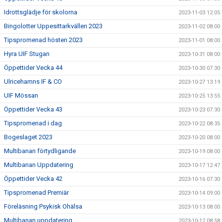
Idrottsglädje för skolorna
2023-11-03 12:05
Bingolotter Uppesittarkvällen 2023
2023-11-02 08:00
Tipspromenad hösten 2023
2023-11-01 08:00
Hyra UIF Stugan
2023-10-31 08:00
Öppettider Vecka 44
2023-10-30 07:30
Ulricehamns IF & CO
2023-10-27 13:19
UIF Mössan
2023-10-25 13:55
Öppettider Vecka 43
2023-10-23 07:30
Tipspromenad i dag
2023-10-22 08:35
Bogeslaget 2023
2023-10-20 08:00
Multibanan förtydligande
2023-10-19 08:00
Multibanan Uppdatering
2023-10-17 12:47
Öppettider Vecka 42
2023-10-16 07:30
Tipspromenad Premiär
2023-10-14 09:00
Föreläsning Psykisk Ohälsa
2023-10-13 08:00
Multibanan uppdatering
2023-10-12 08:58