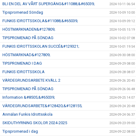
BLI EN DEL AV VÅRT SUPERGÄNG&#11088;&#65039;
2024-10-11 06:54
Tipspromenad Söndag
2024-10-09 10:00
FUNKIS IDROTTSSKOLA&#11088;&#65039;
2024-10-09 09:12
HÖSTMARKNADEN&#127809;
2024-10-05 15:19
TIPSPROMENAD PÅ SÖNDAG
2024-10-02 07:08
FUNKIS IDROTTSSKOLAN SUCCÉ&#129321;
2024-10-01 19:54
HÖSTMARKNAD&#127809;
2024-09-30 08:00
TIPSPROMENAD I DAG
2024-09-29 08:00
FUNKIS IDROTTSSKOLA
2024-09-28 08:07
VÄRDEGRUNDSARBETE KVÄLL 2
2024-09-26 20:45
TIPSPROMENAD PÅ SÖNDAG
2024-09-26 06:48
Information &#8505;&#65039;
2024-09-25 14:07
VÄRDEGRUNDSARBETE&#128420;&#128155;
2024-09-24 20:48
Anmälan Funkis Idrottsskola
2024-09-24 06:37
SKIDUTHYRNING SKOLOR 2024-2025
2024-09-23 09:00
Tipspromenad i dag
2024-09-22 08:00