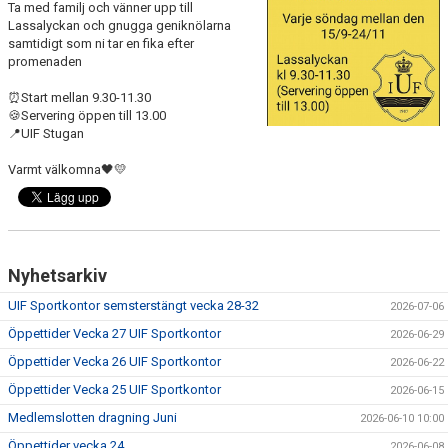
Ta med familj och vänner upp till
DOKUMENT
Lassalyckan och gnugga geniknölarna
samtidigt som ni tar en fika efter
TIPSPROMENADER
promenaden
⏰Start mellan 9.30-11.30
JOYNA FOLKSPEL- STÖTTA UIF
🍪Servering öppen till 13.00
📍UIF Stugan
WEBSHOP
Varmt välkomna🖤💛
VACCINERA KLUBBEN
Nyhetsarkiv
UIF Sportkontor semsterstängt vecka 28-32
2026-07-06
Öppettider Vecka 27 UIF Sportkontor
2026-06-29
Öppettider Vecka 26 UIF Sportkontor
2026-06-22
Öppettider Vecka 25 UIF Sportkontor
2026-06-15
Medlemslotten dragning Juni
2026-06-10 10:00
Öppettider vecka 24
2026-06-08