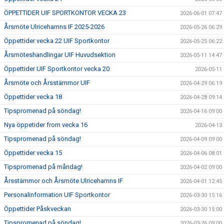
ÖPPETTIDER UIF SPORTKONTOR VECKA 23
2026-06-01 07:47
Årsmöte Ulricehamns IF 2025-2026
2026-05-26 06:29
Öppettider vecka 22 UIF Sportkontor
2026-05-25 06:22
Årsmöteshandlingar UIF Huvudsektion
2026-05-11 14:47
Öppettider UIF Sportkontor vecka 20
2026-05-11
Årsmöte och Årsstämmor UIF
2026-04-29 06:19
Öppettider vecka 18
2026-04-28 09:14
Tipspromenad på söndag!
2026-04-16 09:00
Nya öppetider from vecka 16
2026-04-13
Tipspromenad på söndag!
2026-04-09 09:00
Öppettider vecka 15
2026-04-06 08:01
Tipspromenad på måndag!
2026-04-02 09:00
Årsstämmor och Årsmöte Ulricehamns IF
2026-04-01 12:45
Personalinformation UIF Sportkontor
2026-03-30 15:16
Öppettider Påskveckan
2026-03-30 15:00
Tipspromenad på söndag!
2026-03-26 09:00