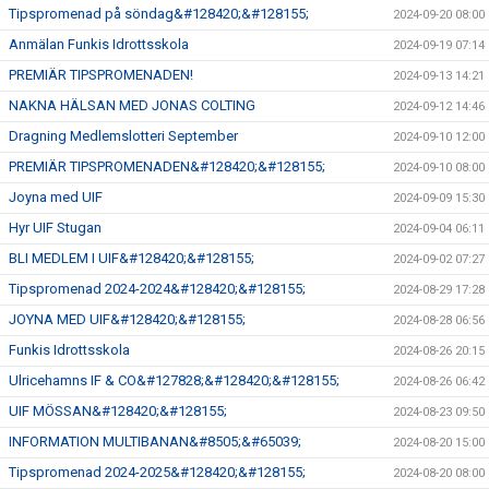
Tipspromenad på söndag&#128420;&#128155;
2024-09-20 08:00
Anmälan Funkis Idrottsskola
2024-09-19 07:14
PREMIÄR TIPSPROMENADEN!
2024-09-13 14:21
NAKNA HÄLSAN MED JONAS COLTING
2024-09-12 14:46
Dragning Medlemslotteri September
2024-09-10 12:00
PREMIÄR TIPSPROMENADEN&#128420;&#128155;
2024-09-10 08:00
Joyna med UIF
2024-09-09 15:30
Hyr UIF Stugan
2024-09-04 06:11
BLI MEDLEM I UIF&#128420;&#128155;
2024-09-02 07:27
Tipspromenad 2024-2024&#128420;&#128155;
2024-08-29 17:28
JOYNA MED UIF&#128420;&#128155;
2024-08-28 06:56
Funkis Idrottsskola
2024-08-26 20:15
Ulricehamns IF & CO&#127828;&#128420;&#128155;
2024-08-26 06:42
UIF MÖSSAN&#128420;&#128155;
2024-08-23 09:50
INFORMATION MULTIBANAN&#8505;&#65039;
2024-08-20 15:00
Tipspromenad 2024-2025&#128420;&#128155;
2024-08-20 08:00