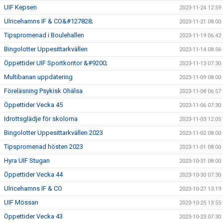
UIF Kepsen
2023-11-24 12:59
Ulricehamns IF & CO&#127828;
2023-11-21 08:00
Tipspromenad i Boulehallen
2023-11-19 06:42
Bingolotter Uppesittarkvällen
2023-11-14 08:56
Öppettider UIF Sportkontor &#9200;
2023-11-13 07:30
Multibanan uppdatering
2023-11-09 08:00
Föreläsning Psykisk Ohälsa
2023-11-08 06:57
Öppettider Vecka 45
2023-11-06 07:30
Idrottsglädje för skolorna
2023-11-03 12:05
Bingolotter Uppesittarkvällen 2023
2023-11-02 08:00
Tipspromenad hösten 2023
2023-11-01 08:00
Hyra UIF Stugan
2023-10-31 08:00
Öppettider Vecka 44
2023-10-30 07:30
Ulricehamns IF & CO
2023-10-27 13:19
UIF Mössan
2023-10-25 13:55
Öppettider Vecka 43
2023-10-23 07:30