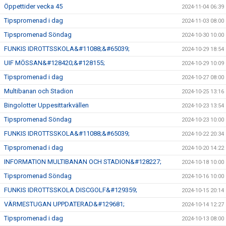
Öppettider vecka 45
2024-11-04 06:39
Tipspromenad i dag
2024-11-03 08:00
Tipspromenad Söndag
2024-10-30 10:00
FUNKIS IDROTTSSKOLA&#11088;&#65039;
2024-10-29 18:54
UIF MÖSSAN&#128420;&#128155;
2024-10-29 10:09
Tipspromenad i dag
2024-10-27 08:00
Multibanan och Stadion
2024-10-25 13:16
Bingolotter Uppesittarkvällen
2024-10-23 13:54
Tipspromenad Söndag
2024-10-23 10:00
FUNKIS IDROTTSSKOLA&#11088;&#65039;
2024-10-22 20:34
Tipspromenad i dag
2024-10-20 14:22
INFORMATION MULTIBANAN OCH STADION&#128227;
2024-10-18 10:00
Tipspromenad Söndag
2024-10-16 10:00
FUNKIS IDROTTSSKOLA DISCGOLF&#129359;
2024-10-15 20:14
VÄRMESTUGAN UPPDATERAD&#129681;
2024-10-14 12:27
Tipspromenad i dag
2024-10-13 08:00