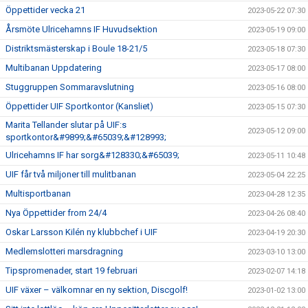
Öppettider vecka 21
2023-05-22 07:30
Årsmöte Ulricehamns IF Huvudsektion
2023-05-19 09:00
Distriktsmästerskap i Boule 18-21/5
2023-05-18 07:30
Multibanan Uppdatering
2023-05-17 08:00
Stuggruppen Sommaravslutning
2023-05-16 08:00
Öppettider UIF Sportkontor (Kansliet)
2023-05-15 07:30
Marita Tellander slutar på UIF:s
2023-05-12 09:00
sportkontor&#9899;&#65039;&#128993;
Ulricehamns IF har sorg&#128330;&#65039;
2023-05-11 10:48
UIF får två miljoner till mulitbanan
2023-05-04 22:25
Multisportbanan
2023-04-28 12:35
Nya Öppettider from 24/4
2023-04-26 08:40
Oskar Larsson Kilén ny klubbchef i UIF
2023-04-19 20:30
Medlemslotteri marsdragning
2023-03-10 13:00
Tipspromenader, start 19 februari
2023-02-07 14:18
UIF växer – välkomnar en ny sektion, Discgolf!
2023-01-02 13:00