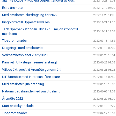
Sitt inte lottlös – köp era Uppesittarlotter av oss!
2022-12-21 12:08
Extra årsmöte
2022-12-12 08:00
Medlemslotteri slutdragning för 2022!
2022-11-28 11:06
Bingolotter till Uppesittarkvällen!
2022-11-21 11:10
Tack Sparbanksfonden Ulrica - 1,5 miljon kronor till
2022-11-11 14:05
multibana!
Tipspromenader
2022-09-13 14:52
Dragning i medlemslotteriet
2022-09-10 09:00
Verksamhetsplaner 2022/2023
2022-06-23 10:54
Kansliet i UIF-stugan semesterstängt
2022-06-22 09:05
Välbesökt, positivt Årsmöte genomfört!
2022-06-21 08:24
UIF Årsmöte med intressant föreläsare!
2022-06-14 09:56
Medlemslotteri junidragning
2022-06-10 18:00
Nationaldagsfirande med prisutdelning
2022-06-06 19:03
Årsmöte 2022
2022-05-29 08:00
Start skidskytteskola
2022-05-13 18:29
Tipspromenader
2022-04-12 10:59