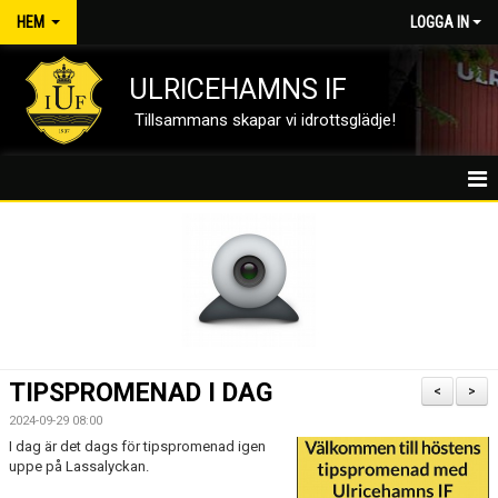
HEM
LOGGA IN
ULRICEHAMNS IF
Tillsammans skapar vi idrottsglädje!
UIF-HEM
NYHETER
OM UIF
MEDLEMSKAP
TIPSPROMENAD I DAG
<
>
KALENDER/AKTIVITETER I UIF
2024-09-29 08:00
I dag är det dags för tipspromenad igen
uppe på Lassalyckan.
KONTAKT