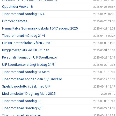
Öppettider Vecka 18
2025-04-28 05:57
Tipspromenad Söndag 27/4
2025-04-26 07:36
Ordförandemöte
2025-04-23 21:35
Hanna Falks Sommarskidskola 15-17 augusti 2025
2025-04-21 15:08
Tipspromenad måndag 21/4
2025-04-15 09:27
Funkis Idrottsskolan Våren 2025
2025-04-09 11:38
Byggarbetsplats vid UIF Stugan
2025-03-31 13:09
Personalinformation UIF Sportkontor
2025-03-28 12:19
UIF Sportkontor stängt fredag 21/3
2025-03-20 10:38
Tipspromenad Söndag 23 Mars
2025-03-19 15:01
Tipspromenad söndag den 16/3 inställd
2025-03-12 10:37
Spela bingolotto i påsk med UIF
2025-03-11 15:17
Medlemslotteri Dragning Mars 2025
2025-03-10
Tipspromenad Söndag 9/3
2025-03-06 10:47
Tipspromenad Söndag 2/3
2025-02-27 11:31
Tipspromenad på söndag
2025-02-19 15:33