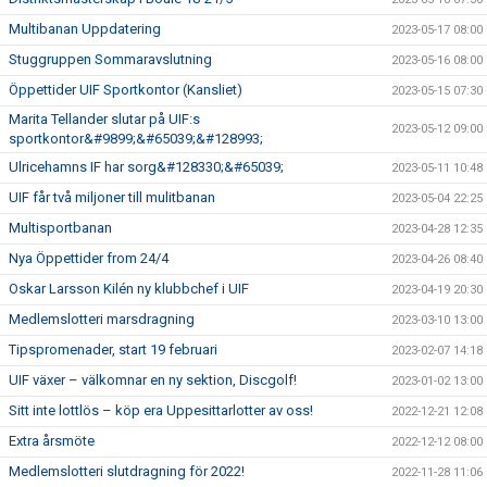
Multibanan Uppdatering
2023-05-17 08:00
Stuggruppen Sommaravslutning
2023-05-16 08:00
Öppettider UIF Sportkontor (Kansliet)
2023-05-15 07:30
Marita Tellander slutar på UIF:s
2023-05-12 09:00
sportkontor&#9899;&#65039;&#128993;
Ulricehamns IF har sorg&#128330;&#65039;
2023-05-11 10:48
UIF får två miljoner till mulitbanan
2023-05-04 22:25
Multisportbanan
2023-04-28 12:35
Nya Öppettider from 24/4
2023-04-26 08:40
Oskar Larsson Kilén ny klubbchef i UIF
2023-04-19 20:30
Medlemslotteri marsdragning
2023-03-10 13:00
Tipspromenader, start 19 februari
2023-02-07 14:18
UIF växer – välkomnar en ny sektion, Discgolf!
2023-01-02 13:00
Sitt inte lottlös – köp era Uppesittarlotter av oss!
2022-12-21 12:08
Extra årsmöte
2022-12-12 08:00
Medlemslotteri slutdragning för 2022!
2022-11-28 11:06