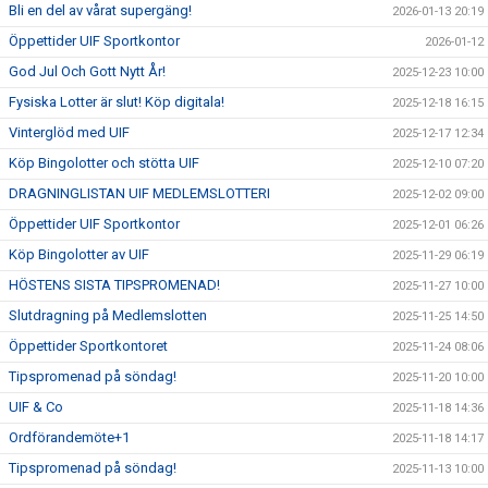
Bli en del av vårat supergäng!
2026-01-13 20:19
Öppettider UIF Sportkontor
2026-01-12
God Jul Och Gott Nytt År!
2025-12-23 10:00
Fysiska Lotter är slut! Köp digitala!
2025-12-18 16:15
Vinterglöd med UIF
2025-12-17 12:34
Köp Bingolotter och stötta UIF
2025-12-10 07:20
DRAGNINGLISTAN UIF MEDLEMSLOTTERI
2025-12-02 09:00
Öppettider UIF Sportkontor
2025-12-01 06:26
Köp Bingolotter av UIF
2025-11-29 06:19
HÖSTENS SISTA TIPSPROMENAD!
2025-11-27 10:00
Slutdragning på Medlemslotten
2025-11-25 14:50
Öppettider Sportkontoret
2025-11-24 08:06
Tipspromenad på söndag!
2025-11-20 10:00
UIF & Co
2025-11-18 14:36
Ordförandemöte+1
2025-11-18 14:17
Tipspromenad på söndag!
2025-11-13 10:00