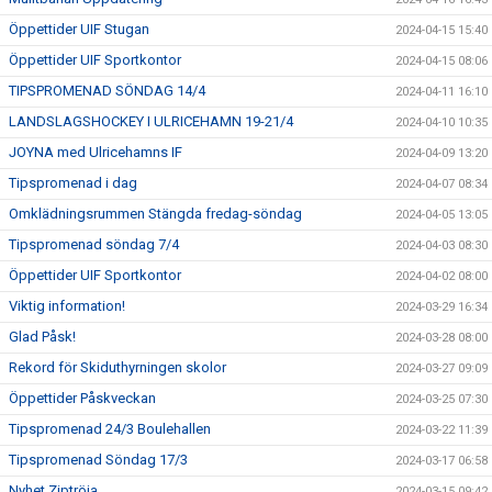
Öppettider UIF Stugan
2024-04-15 15:40
Öppettider UIF Sportkontor
2024-04-15 08:06
TIPSPROMENAD SÖNDAG 14/4
2024-04-11 16:10
LANDSLAGSHOCKEY I ULRICEHAMN 19-21/4
2024-04-10 10:35
JOYNA med Ulricehamns IF
2024-04-09 13:20
Tipspromenad i dag
2024-04-07 08:34
Omklädningsrummen Stängda fredag-söndag
2024-04-05 13:05
Tipspromenad söndag 7/4
2024-04-03 08:30
Öppettider UIF Sportkontor
2024-04-02 08:00
Viktig information!
2024-03-29 16:34
Glad Påsk!
2024-03-28 08:00
Rekord för Skiduthyrningen skolor
2024-03-27 09:09
Öppettider Påskveckan
2024-03-25 07:30
Tipspromenad 24/3 Boulehallen
2024-03-22 11:39
Tipspromenad Söndag 17/3
2024-03-17 06:58
Nyhet Ziptröja
2024-03-15 09:42