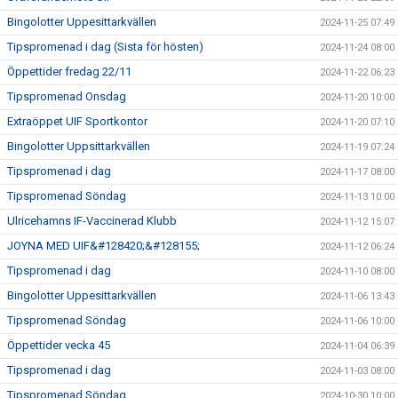
Bingolotter Uppesittarkvällen
2024-11-25 07:49
Tipspromenad i dag (Sista för hösten)
2024-11-24 08:00
Öppettider fredag 22/11
2024-11-22 06:23
Tipspromenad Onsdag
2024-11-20 10:00
Extraöppet UIF Sportkontor
2024-11-20 07:10
Bingolotter Uppsittarkvällen
2024-11-19 07:24
Tipspromenad i dag
2024-11-17 08:00
Tipspromenad Söndag
2024-11-13 10:00
Ulricehamns IF-Vaccinerad Klubb
2024-11-12 15:07
JOYNA MED UIF&#128420;&#128155;
2024-11-12 06:24
Tipspromenad i dag
2024-11-10 08:00
Bingolotter Uppesittarkvällen
2024-11-06 13:43
Tipspromenad Söndag
2024-11-06 10:00
Öppettider vecka 45
2024-11-04 06:39
Tipspromenad i dag
2024-11-03 08:00
Tipspromenad Söndag
2024-10-30 10:00