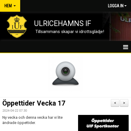
HEM
LOGGA IN
ULRICEHAMNS IF
Tillsammans skapar vi idrottsglädje!
UIF-HEM
NYHETER
OM UIF
MEDLEMSKAP
Öppettider Vecka 17
<
>
KALENDER/AKTIVITETER I UIF
2024-04-22 07:30
Ny vecka och denna vecka har vi lite
ändrade öppettider.
KONTAKT