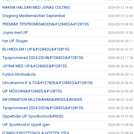
NAKNA HÄLSAN MED JONAS COLTING
2024-09-12 14:46
Dragning Medlemslotteri September
2024-09-10 12:00
PREMIÄR TIPSPROMENADEN&#128420;&#128155;
2024-09-10 08:00
Joyna med UIF
2024-09-09 15:30
Hyr UIF Stugan
2024-09-04 06:11
BLI MEDLEM I UIF&#128420;&#128155;
2024-09-02 07:27
Tipspromenad 2024-2024&#128420;&#128155;
2024-08-29 17:28
JOYNA MED UIF&#128420;&#128155;
2024-08-28 06:56
Funkis Idrottsskola
2024-08-26 20:15
Ulricehamns IF & CO&#127828;&#128420;&#128155;
2024-08-26 06:42
UIF MÖSSAN&#128420;&#128155;
2024-08-23 09:50
INFORMATION MULTIBANAN&#8505;&#65039;
2024-08-20 15:00
Tipspromenad 2024-2025&#128420;&#128155;
2024-08-20 08:00
Öppettider UIF Sportkontor&#9200;
2024-08-19 07:30
UIF Sportkontor öppet igen
2024-08-12 08:00
FUNKIS IDROTTSSKOLA HÖSTEN 2024
2024-07-25 08:59