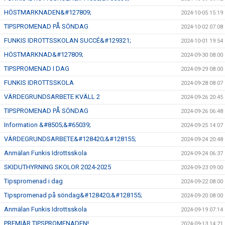
HÖSTMARKNADEN&#127809;
2024-10-05 15:19
TIPSPROMENAD PÅ SÖNDAG
2024-10-02 07:08
FUNKIS IDROTTSSKOLAN SUCCÉ&#129321;
2024-10-01 19:54
HÖSTMARKNAD&#127809;
2024-09-30 08:00
TIPSPROMENAD I DAG
2024-09-29 08:00
FUNKIS IDROTTSSKOLA
2024-09-28 08:07
VÄRDEGRUNDSARBETE KVÄLL 2
2024-09-26 20:45
TIPSPROMENAD PÅ SÖNDAG
2024-09-26 06:48
Information &#8505;&#65039;
2024-09-25 14:07
VÄRDEGRUNDSARBETE&#128420;&#128155;
2024-09-24 20:48
Anmälan Funkis Idrottsskola
2024-09-24 06:37
SKIDUTHYRNING SKOLOR 2024-2025
2024-09-23 09:00
Tipspromenad i dag
2024-09-22 08:00
Tipspromenad på söndag&#128420;&#128155;
2024-09-20 08:00
Anmälan Funkis Idrottsskola
2024-09-19 07:14
PREMIÄR TIPSPROMENADEN!
2024-09-13 14:21