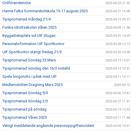
Ordförandemöte
2025-04-23 21:35
Hanna Falks Sommarskidskola 15-17 augusti 2025
2025-04-21 15:08
Tipspromenad måndag 21/4
2025-04-15 09:27
Funkis Idrottsskolan Våren 2025
2025-04-09 11:38
Byggarbetsplats vid UIF Stugan
2025-03-31 13:09
Personalinformation UIF Sportkontor
2025-03-28 12:19
UIF Sportkontor stängt fredag 21/3
2025-03-20 10:38
Tipspromenad Söndag 23 Mars
2025-03-19 15:01
Tipspromenad söndag den 16/3 inställd
2025-03-12 10:37
Spela bingolotto i påsk med UIF
2025-03-11 15:17
Medlemslotteri Dragning Mars 2025
2025-03-10
Tipspromenad Söndag 9/3
2025-03-06 10:47
Tipspromenad Söndag 2/3
2025-02-27 11:31
Tipspromenad på söndag
2025-02-19 15:33
Tipspromenad Våren 2025
2025-02-11 11:48
Viktigt meddelande angående personuppgiftsincident
2025-02-05 14:51