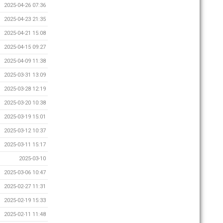
2025-04-26 07:36
2025-04-23 21:35
2025-04-21 15:08
2025-04-15 09:27
2025-04-09 11:38
2025-03-31 13:09
2025-03-28 12:19
2025-03-20 10:38
2025-03-19 15:01
2025-03-12 10:37
2025-03-11 15:17
2025-03-10
2025-03-06 10:47
2025-02-27 11:31
2025-02-19 15:33
2025-02-11 11:48