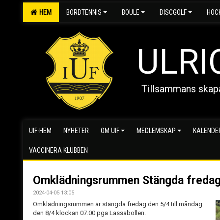
HEM
BORDTENNIS
BOULE
DISCGOLF
HOC
ULRI
Tillsammans skapar
UIF-HEM
NYHETER
OM UIF
MEDLEMSKAP
KALENDER
VACCINERA KLUBBEN
Omklädningsrummen Stängda freda
2024-04-05 13:05
Omklädningsrummen är stängda fredag den 5/4 till måndag
den 8/4 klockan 07.00 pga Lassabollen.