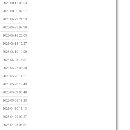
2025-08-11 05:53
2025-08-05 07:17
2025-06-29 21:19
2025-06-23 07:30
2025-06-16 22:05
2025-06-13 12:27
2025-06-10 10:00
2025-05-28 15:57
2025-05-27 06:30
2025-05-26 14:11
2025-05-20 19:49
2025-05-09 05:40
2025-05-06 19:25
2025-04-30 13:13
2025-04-29 07:27
2025-04-28 05:57