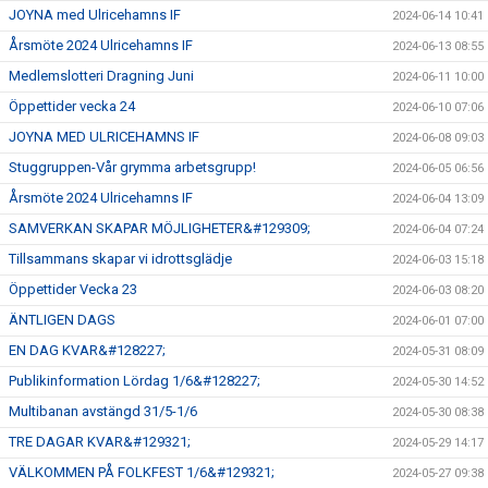
JOYNA med Ulricehamns IF
2024-06-14 10:41
Årsmöte 2024 Ulricehamns IF
2024-06-13 08:55
Medlemslotteri Dragning Juni
2024-06-11 10:00
Öppettider vecka 24
2024-06-10 07:06
JOYNA MED ULRICEHAMNS IF
2024-06-08 09:03
Stuggruppen-Vår grymma arbetsgrupp!
2024-06-05 06:56
Årsmöte 2024 Ulricehamns IF
2024-06-04 13:09
SAMVERKAN SKAPAR MÖJLIGHETER&#129309;
2024-06-04 07:24
Tillsammans skapar vi idrottsglädje
2024-06-03 15:18
Öppettider Vecka 23
2024-06-03 08:20
ÄNTLIGEN DAGS
2024-06-01 07:00
EN DAG KVAR&#128227;
2024-05-31 08:09
Publikinformation Lördag 1/6&#128227;
2024-05-30 14:52
Multibanan avstängd 31/5-1/6
2024-05-30 08:38
TRE DAGAR KVAR&#129321;
2024-05-29 14:17
VÄLKOMMEN PÅ FOLKFEST 1/6&#129321;
2024-05-27 09:38