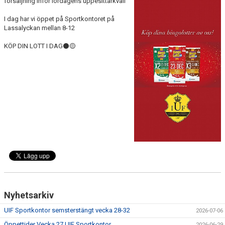
försäljning inför lördagens uppesittarkväll
DOKUMENT
I dag har vi öppet på Sportkontoret på
Lassalyckan mellan 8-12
TIPSPROMENADER
KÖP DIN LOTT I DAG⚫️🟡
JOYNA FOLKSPEL- STÖTTA UIF
WEBSHOP
VACCINERA KLUBBEN
Nyhetsarkiv
UIF Sportkontor semsterstängt vecka 28-32
2026-07-06
Öppettider Vecka 27 UIF Sportkontor
2026-06-29