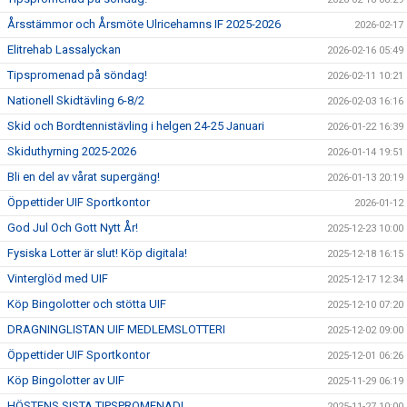
Årsstämmor och Årsmöte Ulricehamns IF 2025-2026
2026-02-17
Elitrehab Lassalyckan
2026-02-16 05:49
Tipspromenad på söndag!
2026-02-11 10:21
Nationell Skidtävling 6-8/2
2026-02-03 16:16
Skid och Bordtennistävling i helgen 24-25 Januari
2026-01-22 16:39
Skiduthyrning 2025-2026
2026-01-14 19:51
Bli en del av vårat supergäng!
2026-01-13 20:19
Öppettider UIF Sportkontor
2026-01-12
God Jul Och Gott Nytt År!
2025-12-23 10:00
Fysiska Lotter är slut! Köp digitala!
2025-12-18 16:15
Vinterglöd med UIF
2025-12-17 12:34
Köp Bingolotter och stötta UIF
2025-12-10 07:20
DRAGNINGLISTAN UIF MEDLEMSLOTTERI
2025-12-02 09:00
Öppettider UIF Sportkontor
2025-12-01 06:26
Köp Bingolotter av UIF
2025-11-29 06:19
HÖSTENS SISTA TIPSPROMENAD!
2025-11-27 10:00