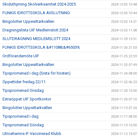
Skiduthyrning Skolverksamhet 2024-2025
2024-12-05 10:48
FUNKIS IDROTTSSKOLA AVSLUTNING
2024-12-05 10:44
Bingolotter Uppesittarkvällen
2024-12-02 14:21
Dragningslista UIF Medlemslott 2024
2024-12-02 11:08
SLUTDRAGNING MEDLEMSLOTT 2024
2024-11-29 13:51
FUNKIS IDROTTSSKOLA &#11088;&#65039;
2024-11-26 21:03
Ordförandemöte UIF
2024-11-25 22:59
Bingolotter Uppesittarkvällen
2024-11-25 07:49
Tipspromenad i dag (Sista för hösten)
2024-11-24 08:00
Öppettider fredag 22/11
2024-11-22 06:23
Tipspromenad Onsdag
2024-11-20 10:00
Extraöppet UIF Sportkontor
2024-11-20 07:10
Bingolotter Uppsittarkvällen
2024-11-19 07:24
Tipspromenad i dag
2024-11-17 08:00
Tipspromenad Söndag
2024-11-13 10:00
Ulricehamns IF-Vaccinerad Klubb
2024-11-12 15:07