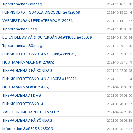
Tipspromenad Söndag
2024-10-16 10:00
FUNKIS IDROTTSSKOLA DISCGOLF&#129359;
2024-10-15 20:14
VÄRMESTUGAN UPPDATERAD&#129681;
2024-10-14 12:27
Tipspromenad i dag
2024-10-13 08:00
BLI EN DEL AV VÅRT SUPERGÄNG&#11088;&#65039;
2024-10-11 06:54
Tipspromenad Söndag
2024-10-09 10:00
FUNKIS IDROTTSSKOLA&#11088;&#65039;
2024-10-09 09:12
HÖSTMARKNADEN&#127809;
2024-10-05 15:19
TIPSPROMENAD PÅ SÖNDAG
2024-10-02 07:08
FUNKIS IDROTTSSKOLAN SUCCÉ&#129321;
2024-10-01 19:54
HÖSTMARKNAD&#127809;
2024-09-30 08:00
TIPSPROMENAD I DAG
2024-09-29 08:00
FUNKIS IDROTTSSKOLA
2024-09-28 08:07
VÄRDEGRUNDSARBETE KVÄLL 2
2024-09-26 20:45
TIPSPROMENAD PÅ SÖNDAG
2024-09-26 06:48
Information &#8505;&#65039;
2024-09-25 14:07