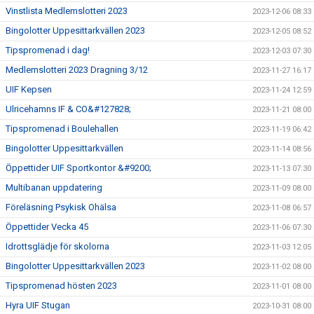
Vinstlista Medlemslotteri 2023
2023-12-06 08:33
Bingolotter Uppesittarkvällen 2023
2023-12-05 08:52
Tipspromenad i dag!
2023-12-03 07:30
Medlemslotteri 2023 Dragning 3/12
2023-11-27 16:17
UIF Kepsen
2023-11-24 12:59
Ulricehamns IF & CO&#127828;
2023-11-21 08:00
Tipspromenad i Boulehallen
2023-11-19 06:42
Bingolotter Uppesittarkvällen
2023-11-14 08:56
Öppettider UIF Sportkontor &#9200;
2023-11-13 07:30
Multibanan uppdatering
2023-11-09 08:00
Föreläsning Psykisk Ohälsa
2023-11-08 06:57
Öppettider Vecka 45
2023-11-06 07:30
Idrottsglädje för skolorna
2023-11-03 12:05
Bingolotter Uppesittarkvällen 2023
2023-11-02 08:00
Tipspromenad hösten 2023
2023-11-01 08:00
Hyra UIF Stugan
2023-10-31 08:00