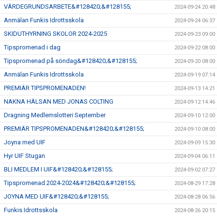
VÄRDEGRUNDSARBETE&#128420;&#128155;
2024-09-24 20:48
Anmälan Funkis Idrottsskola
2024-09-24 06:37
SKIDUTHYRNING SKOLOR 2024-2025
2024-09-23 09:00
Tipspromenad i dag
2024-09-22 08:00
Tipspromenad på söndag&#128420;&#128155;
2024-09-20 08:00
Anmälan Funkis Idrottsskola
2024-09-19 07:14
PREMIÄR TIPSPROMENADEN!
2024-09-13 14:21
NAKNA HÄLSAN MED JONAS COLTING
2024-09-12 14:46
Dragning Medlemslotteri September
2024-09-10 12:00
PREMIÄR TIPSPROMENADEN&#128420;&#128155;
2024-09-10 08:00
Joyna med UIF
2024-09-09 15:30
Hyr UIF Stugan
2024-09-04 06:11
BLI MEDLEM I UIF&#128420;&#128155;
2024-09-02 07:27
Tipspromenad 2024-2024&#128420;&#128155;
2024-08-29 17:28
JOYNA MED UIF&#128420;&#128155;
2024-08-28 06:56
Funkis Idrottsskola
2024-08-26 20:15