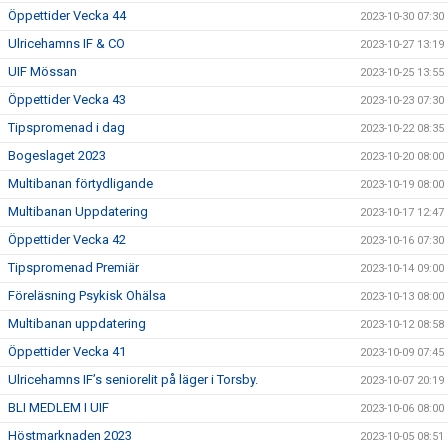
Öppettider Vecka 44
2023-10-30 07:30
Ulricehamns IF & CO
2023-10-27 13:19
UIF Mössan
2023-10-25 13:55
Öppettider Vecka 43
2023-10-23 07:30
Tipspromenad i dag
2023-10-22 08:35
Bogeslaget 2023
2023-10-20 08:00
Multibanan förtydligande
2023-10-19 08:00
Multibanan Uppdatering
2023-10-17 12:47
Öppettider Vecka 42
2023-10-16 07:30
Tipspromenad Premiär
2023-10-14 09:00
Föreläsning Psykisk Ohälsa
2023-10-13 08:00
Multibanan uppdatering
2023-10-12 08:58
Öppettider Vecka 41
2023-10-09 07:45
Ulricehamns IF’s seniorelit på läger i Torsby.
2023-10-07 20:19
BLI MEDLEM I UIF
2023-10-06 08:00
Höstmarknaden 2023
2023-10-05 08:51