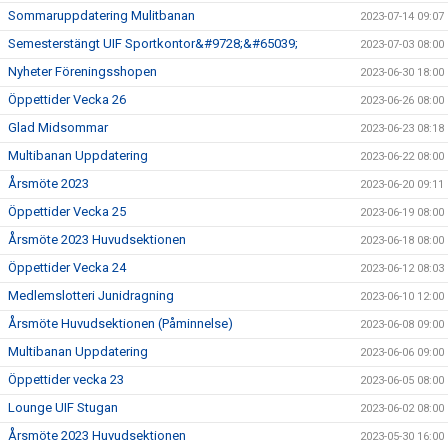
Sommaruppdatering Mulitbanan
2023-07-14 09:07
Semesterstängt UIF Sportkontor&#9728;&#65039;
2023-07-03 08:00
Nyheter Föreningsshopen
2023-06-30 18:00
Öppettider Vecka 26
2023-06-26 08:00
Glad Midsommar
2023-06-23 08:18
Multibanan Uppdatering
2023-06-22 08:00
Årsmöte 2023
2023-06-20 09:11
Öppettider Vecka 25
2023-06-19 08:00
Årsmöte 2023 Huvudsektionen
2023-06-18 08:00
Öppettider Vecka 24
2023-06-12 08:03
Medlemslotteri Junidragning
2023-06-10 12:00
Årsmöte Huvudsektionen (Påminnelse)
2023-06-08 09:00
Multibanan Uppdatering
2023-06-06 09:00
Öppettider vecka 23
2023-06-05 08:00
Lounge UIF Stugan
2023-06-02 08:00
Årsmöte 2023 Huvudsektionen
2023-05-30 16:00