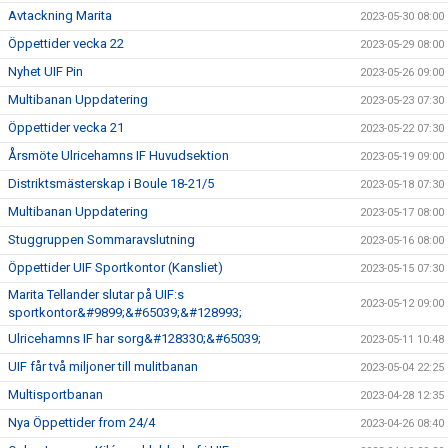
Avtackning Marita
2023-05-30 08:00
Öppettider vecka 22
2023-05-29 08:00
Nyhet UIF Pin
2023-05-26 09:00
Multibanan Uppdatering
2023-05-23 07:30
Öppettider vecka 21
2023-05-22 07:30
Årsmöte Ulricehamns IF Huvudsektion
2023-05-19 09:00
Distriktsmästerskap i Boule 18-21/5
2023-05-18 07:30
Multibanan Uppdatering
2023-05-17 08:00
Stuggruppen Sommaravslutning
2023-05-16 08:00
Öppettider UIF Sportkontor (Kansliet)
2023-05-15 07:30
Marita Tellander slutar på UIF:s
2023-05-12 09:00
sportkontor&#9899;&#65039;&#128993;
Ulricehamns IF har sorg&#128330;&#65039;
2023-05-11 10:48
UIF får två miljoner till mulitbanan
2023-05-04 22:25
Multisportbanan
2023-04-28 12:35
Nya Öppettider from 24/4
2023-04-26 08:40