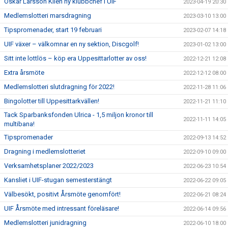
Oskar Larsson Kilén ny klubbchef i UIF
2023-04-19 20:30
Medlemslotteri marsdragning
2023-03-10 13:00
Tipspromenader, start 19 februari
2023-02-07 14:18
UIF växer – välkomnar en ny sektion, Discgolf!
2023-01-02 13:00
Sitt inte lottlös – köp era Uppesittarlotter av oss!
2022-12-21 12:08
Extra årsmöte
2022-12-12 08:00
Medlemslotteri slutdragning för 2022!
2022-11-28 11:06
Bingolotter till Uppesittarkvällen!
2022-11-21 11:10
Tack Sparbanksfonden Ulrica - 1,5 miljon kronor till
2022-11-11 14:05
multibana!
Tipspromenader
2022-09-13 14:52
Dragning i medlemslotteriet
2022-09-10 09:00
Verksamhetsplaner 2022/2023
2022-06-23 10:54
Kansliet i UIF-stugan semesterstängt
2022-06-22 09:05
Välbesökt, positivt Årsmöte genomfört!
2022-06-21 08:24
UIF Årsmöte med intressant föreläsare!
2022-06-14 09:56
Medlemslotteri junidragning
2022-06-10 18:00