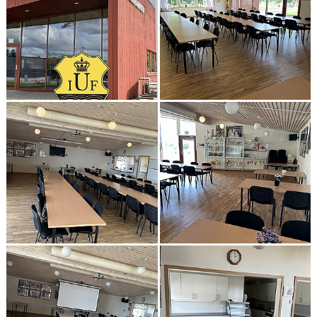
DOKUMENT
TIPSPROMENADER
JOYNA FOLKSPEL- STÖTTA UIF
WEBSHOP
VACCINERA KLUBBEN