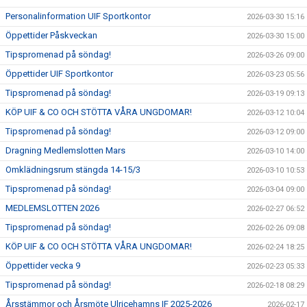
Personalinformation UIF Sportkontor
2026-03-30 15:16
Öppettider Påskveckan
2026-03-30 15:00
Tipspromenad på söndag!
2026-03-26 09:00
Öppettider UIF Sportkontor
2026-03-23 05:56
Tipspromenad på söndag!
2026-03-19 09:13
KÖP UIF & CO OCH STÖTTA VÅRA UNGDOMAR!
2026-03-12 10:04
Tipspromenad på söndag!
2026-03-12 09:00
Dragning Medlemslotten Mars
2026-03-10 14:00
Omklädningsrum stängda 14-15/3
2026-03-10 10:53
Tipspromenad på söndag!
2026-03-04 09:00
MEDLEMSLOTTEN 2026
2026-02-27 06:52
Tipspromenad på söndag!
2026-02-26 09:08
KÖP UIF & CO OCH STÖTTA VÅRA UNGDOMAR!
2026-02-24 18:25
Öppettider vecka 9
2026-02-23 05:33
Tipspromenad på söndag!
2026-02-18 08:29
Årsstämmor och Årsmöte Ulricehamns IF 2025-2026
2026-02-17