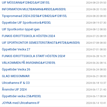
UIF MÖSSAN&#128420;&#128155;
2024-08-23 09:50
INFORMATION MULTIBANAN&#8505;&#65039;
2024-08-20 15:00
Tipspromenad 2024-2025&#128420;&#128155;
2024-08-20 08:00
Öppettider UIF Sportkontor&#9200;
2024-08-19 07:30
UIF Sportkontor öppet igen
2024-08-12 08:00
FUNKIS IDROTTSSKOLA HÖSTEN 2024
2024-07-25 08:59
UIF SPORTKONTOR SEMESTERSTÄNGT&#9728;&#65039;
2024-07-08 08:00
Öppettider Vecka 27
2024-07-01 08:00
FUNKIS IDROTTSSKOLA START HÖSTEN 2024!
2024-06-28 16:31
VÄLKOMMEN PÅ INVIGNING&#129359;
2024-06-26 08:16
Öppettider Vecka 26
2024-06-24 08:00
GLAD MIDSOMMAR
2024-06-21 08:00
Ulricehamns IF & CO
2024-06-18 10:37
Årsmöte UIF 2024
2024-06-17 21:40
Öppettider vecka 25&#9200;
2024-06-17 08:04
JOYNA med Ulricehamns IF
2024-06-14 10:41