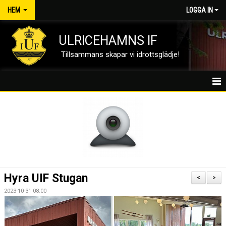
HEM
LOGGA IN
ULRICEHAMNS IF
Tillsammans skapar vi idrottsglädje!
UIF-HEM
NYHETER
OM UIF
MEDLEMSKAP
Hyra UIF Stugan
<
>
KALENDER/AKTIVITETER I UIF
2023-10-31 08:00
KONTAKT