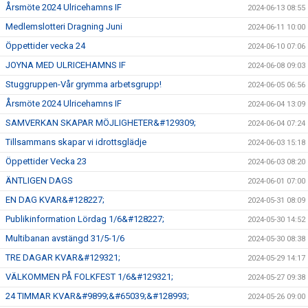
Årsmöte 2024 Ulricehamns IF
2024-06-13 08:55
Medlemslotteri Dragning Juni
2024-06-11 10:00
Öppettider vecka 24
2024-06-10 07:06
JOYNA MED ULRICEHAMNS IF
2024-06-08 09:03
Stuggruppen-Vår grymma arbetsgrupp!
2024-06-05 06:56
Årsmöte 2024 Ulricehamns IF
2024-06-04 13:09
SAMVERKAN SKAPAR MÖJLIGHETER&#129309;
2024-06-04 07:24
Tillsammans skapar vi idrottsglädje
2024-06-03 15:18
Öppettider Vecka 23
2024-06-03 08:20
ÄNTLIGEN DAGS
2024-06-01 07:00
EN DAG KVAR&#128227;
2024-05-31 08:09
Publikinformation Lördag 1/6&#128227;
2024-05-30 14:52
Multibanan avstängd 31/5-1/6
2024-05-30 08:38
TRE DAGAR KVAR&#129321;
2024-05-29 14:17
VÄLKOMMEN PÅ FOLKFEST 1/6&#129321;
2024-05-27 09:38
24 TIMMAR KVAR&#9899;&#65039;&#128993;
2024-05-26 09:00