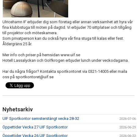
Ulricehamn IF erbjuder dig som företag eller annan verksamhet att hyra vår
fina klubbstuga till möten på dagtid. Vi erbjuder 70 sittplatser och tillgång
till projektor och möteskamera.
Som privatperson kan du också hyra vår fina stuga till kalas eller fest.
Åldergräns 25 år.
Mer info och priser på hemsidan www.uif.se
Hotell Lassalyckan och Golfkrogen erbjuder lunch under veckodagarna.
Har du några frågor? Kontakta sportkontoret via 0321-14005 eller maila
oss på sportkontoret@uif.se
Nyhetsarkiv
UIF Sportkontor semsterstängt vecka 28-32
2026-07-06
Öppettider Vecka 27 UIF Sportkontor
2026-06-29
Öppettider Vecka 26 UIF Sportkontor
2026-06-22