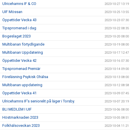
Ulricehamns IF & CO
2023-10-27 13:19
UIF Mössan
2023-10-25 13:55
Öppettider Vecka 43
2023-10-23 07:30
Tipspromenad i dag
2023-10-22 08:35
Bogeslaget 2023
2023-10-20 08:00
Multibanan förtydligande
2023-10-19 08:00
Multibanan Uppdatering
2023-10-17 12:47
Öppettider Vecka 42
2023-10-16 07:30
Tipspromenad Premiär
2023-10-14 09:00
Föreläsning Psykisk Ohälsa
2023-10-13 08:00
Multibanan uppdatering
2023-10-12 08:58
Öppettider Vecka 41
2023-10-09 07:45
Ulricehamns IF’s seniorelit på läger i Torsby.
2023-10-07 20:19
BLI MEDLEM I UIF
2023-10-06 08:00
Höstmarknaden 2023
2023-10-05 08:51
Folkhälsoveckan 2023
2023-10-04 11:21