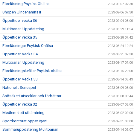
Föreläsning Psykisk Ohälsa
2023-09-07 07:30
Shopen Ulricehamns IF
2023-09-06 07:30
Öppettider vecka 36
2023-09-04 08:00
Multibanan Uppdatering
2023-08-29 11:54
Öppettider vecka 35
2023-08-28 07:42
Föreläsningar Psykisk Ohälsa
2023-08-24 10:24
Öppettider Vecka 34
2023-08-21 07:30
Multibanan Uppdatering
2023-08-17 07:00
Föreläsningskvällar Psykisk ohälsa
2023-08-15 20:00
Öppettider Vecka 33
2023-08-14 08:43
Nationellt Seriespel
2023-08-09 08:00
Snösäkert utvecklar och förbättrar
2023-08-08 09:44
Öppettider vecka 32
2023-08-07 08:00
Medlemslott uthämtning
2023-08-02 09:00
Sportkontoret öppet igen!
2023-07-31 08:00
Sommaruppdatering Mulitbanan
2023-07-14 09:07