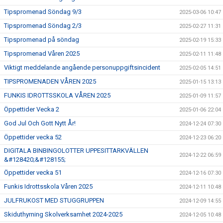
Tipspromenad Söndag 9/3
2025-03-06 10:47
Tipspromenad Söndag 2/3
2025-02-27 11:31
Tipspromenad på söndag
2025-02-19 15:33
Tipspromenad Våren 2025
2025-02-11 11:48
Viktigt meddelande angående personuppgiftsincident
2025-02-05 14:51
TIPSPROMENADEN VÅREN 2025
2025-01-15 13:13
FUNKIS IDROTTSSKOLA VÅREN 2025
2025-01-09 11:57
Öppettider Vecka 2
2025-01-06 22:04
God Jul Och Gott Nytt År!
2024-12-24 07:30
Öppettider vecka 52
2024-12-23 06:20
DIGITALA BINBINGOLOTTER UPPESITTARKVÄLLEN
2024-12-22 06:59
&#128420;&#128155;
Öppettider vecka 51
2024-12-16 07:30
Funkis Idrottsskola Våren 2025
2024-12-11 10:48
JULFRUKOST MED STUGGRUPPEN
2024-12-09 14:55
Skiduthyrning Skolverksamhet 2024-2025
2024-12-05 10:48