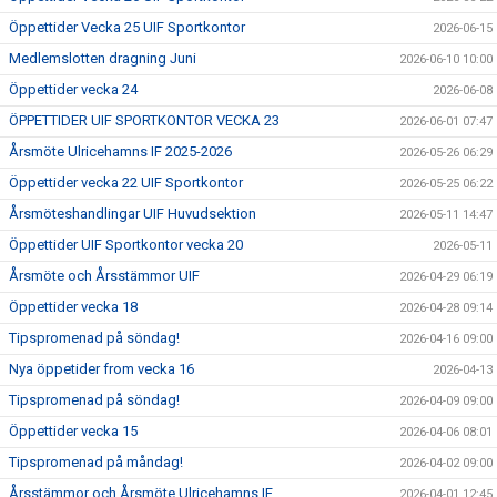
Öppettider Vecka 25 UIF Sportkontor
2026-06-15
Medlemslotten dragning Juni
2026-06-10 10:00
Öppettider vecka 24
2026-06-08
ÖPPETTIDER UIF SPORTKONTOR VECKA 23
2026-06-01 07:47
Årsmöte Ulricehamns IF 2025-2026
2026-05-26 06:29
Öppettider vecka 22 UIF Sportkontor
2026-05-25 06:22
Årsmöteshandlingar UIF Huvudsektion
2026-05-11 14:47
Öppettider UIF Sportkontor vecka 20
2026-05-11
Årsmöte och Årsstämmor UIF
2026-04-29 06:19
Öppettider vecka 18
2026-04-28 09:14
Tipspromenad på söndag!
2026-04-16 09:00
Nya öppetider from vecka 16
2026-04-13
Tipspromenad på söndag!
2026-04-09 09:00
Öppettider vecka 15
2026-04-06 08:01
Tipspromenad på måndag!
2026-04-02 09:00
Årsstämmor och Årsmöte Ulricehamns IF
2026-04-01 12:45