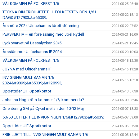
VÄLKOMMEN PÅ FOLKFEST 1/6
2024-05-25 06:40
TECKNA DIN FRIBILJETT TILL FOLKFESTEN DEN 1/6 I
2024-05-22 15:13
DAG&#127903;&#65039;
Årsmöte 2024 Ulricehamns Idrottsförening
2024-05-22 07:52
PERSPEKTIV – en föreläsning med Joel Rydell
2024-05-21 16:09
Lyckovarvet på Lassalyckan 23/5
2024-05-21 12:45
Årsstämmor Ulricehamns IF 2024
2024-05-20 10:03
VÄLKOMMEN PÅ FOLKFEST 1/6
2024-05-18 12:38
JOYNA med Ulricehamns IF
2024-05-16 11:28
INVIGNING MULTIBANAN 1/6
2024-05-15 13:18
2024&#9899;&#65039;&#128993;
Öppettider UIF Sportkontor
2024-05-13 07:30
Johanna Hagström kommer 1/6, kommer du?
2024-05-09 08:46
Orientering SM på Cykel mellan den 10-12 Maj
2024-05-07 13:33
50/50 LOTTER TILL INVIGNINGEN 1/6&#127903;&#65039;
2024-05-07 09:00
Öppettider UIF Sportkontor
2024-05-06 07:30
FRIBILJETT TILL INVIGNINGEN MULTIBANAN 1/6
2024-05-03 12:44