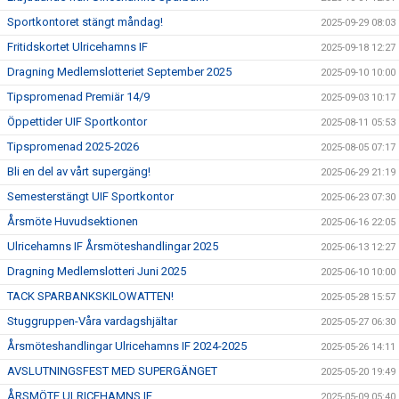
Sportkontoret stängt måndag!
2025-09-29 08:03
Fritidskortet Ulricehamns IF
2025-09-18 12:27
Dragning Medlemslotteriet September 2025
2025-09-10 10:00
Tipspromenad Premiär 14/9
2025-09-03 10:17
Öppettider UIF Sportkontor
2025-08-11 05:53
Tipspromenad 2025-2026
2025-08-05 07:17
Bli en del av vårt supergäng!
2025-06-29 21:19
Semesterstängt UIF Sportkontor
2025-06-23 07:30
Årsmöte Huvudsektionen
2025-06-16 22:05
Ulricehamns IF Årsmöteshandlingar 2025
2025-06-13 12:27
Dragning Medlemslotteri Juni 2025
2025-06-10 10:00
TACK SPARBANKSKILOWATTEN!
2025-05-28 15:57
Stuggruppen-Våra vardagshjältar
2025-05-27 06:30
Årsmöteshandlingar Ulricehamns IF 2024-2025
2025-05-26 14:11
AVSLUTNINGSFEST MED SUPERGÄNGET
2025-05-20 19:49
ÅRSMÖTE ULRICEHAMNS IF
2025-05-09 05:40