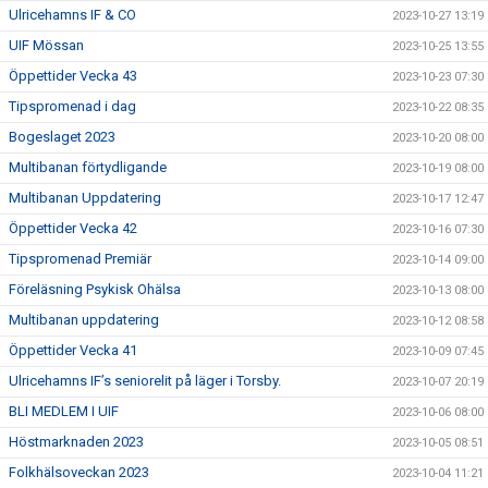
Ulricehamns IF & CO
2023-10-27 13:19
UIF Mössan
2023-10-25 13:55
Öppettider Vecka 43
2023-10-23 07:30
Tipspromenad i dag
2023-10-22 08:35
Bogeslaget 2023
2023-10-20 08:00
Multibanan förtydligande
2023-10-19 08:00
Multibanan Uppdatering
2023-10-17 12:47
Öppettider Vecka 42
2023-10-16 07:30
Tipspromenad Premiär
2023-10-14 09:00
Föreläsning Psykisk Ohälsa
2023-10-13 08:00
Multibanan uppdatering
2023-10-12 08:58
Öppettider Vecka 41
2023-10-09 07:45
Ulricehamns IF’s seniorelit på läger i Torsby.
2023-10-07 20:19
BLI MEDLEM I UIF
2023-10-06 08:00
Höstmarknaden 2023
2023-10-05 08:51
Folkhälsoveckan 2023
2023-10-04 11:21