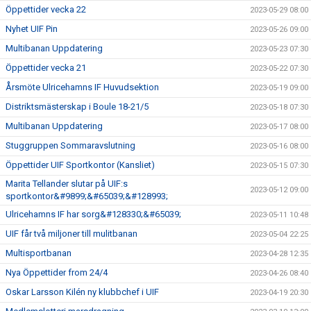
Öppettider vecka 22
2023-05-29 08:00
Nyhet UIF Pin
2023-05-26 09:00
Multibanan Uppdatering
2023-05-23 07:30
Öppettider vecka 21
2023-05-22 07:30
Årsmöte Ulricehamns IF Huvudsektion
2023-05-19 09:00
Distriktsmästerskap i Boule 18-21/5
2023-05-18 07:30
Multibanan Uppdatering
2023-05-17 08:00
Stuggruppen Sommaravslutning
2023-05-16 08:00
Öppettider UIF Sportkontor (Kansliet)
2023-05-15 07:30
Marita Tellander slutar på UIF:s
2023-05-12 09:00
sportkontor&#9899;&#65039;&#128993;
Ulricehamns IF har sorg&#128330;&#65039;
2023-05-11 10:48
UIF får två miljoner till mulitbanan
2023-05-04 22:25
Multisportbanan
2023-04-28 12:35
Nya Öppettider from 24/4
2023-04-26 08:40
Oskar Larsson Kilén ny klubbchef i UIF
2023-04-19 20:30