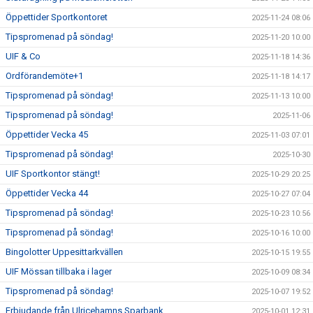
Öppettider Sportkontoret
2025-11-24 08:06
Tipspromenad på söndag!
2025-11-20 10:00
UIF & Co
2025-11-18 14:36
Ordförandemöte+1
2025-11-18 14:17
Tipspromenad på söndag!
2025-11-13 10:00
Tipspromenad på söndag!
2025-11-06
Öppettider Vecka 45
2025-11-03 07:01
Tipspromenad på söndag!
2025-10-30
UIF Sportkontor stängt!
2025-10-29 20:25
Öppettider Vecka 44
2025-10-27 07:04
Tipspromenad på söndag!
2025-10-23 10:56
Tipspromenad på söndag!
2025-10-16 10:00
Bingolotter Uppesittarkvällen
2025-10-15 19:55
UIF Mössan tillbaka i lager
2025-10-09 08:34
Tipspromenad på söndag!
2025-10-07 19:52
Erbjudande från Ulricehamns Sparbank
2025-10-01 12:31