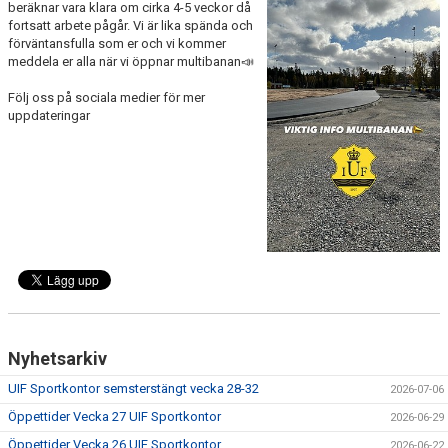
beräknar vara klara om cirka 4-5 veckor då
DOKUMENT
fortsatt arbete pågår. Vi är lika spända och
förväntansfulla som er och vi kommer
TIPSPROMENADER
meddela er alla när vi öppnar multibanan📣
Följ oss på sociala medier för mer
JOYNA FOLKSPEL- STÖTTA UIF
uppdateringar
WEBSHOP
VACCINERA KLUBBEN
Nyhetsarkiv
UIF Sportkontor semsterstängt vecka 28-32
2026-07-06
Öppettider Vecka 27 UIF Sportkontor
2026-06-29
Öppettider Vecka 26 UIF Sportkontor
2026-06-22