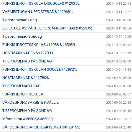
FUNKIS IDROTTSSKOLA DISCGOLF&#129359;
2024-10-15 20:14
VÄRMESTUGAN UPPDATERAD&#129681;
2024-10-14 12:27
Tipspromenad i dag
2024-10-13 08:00
BLI EN DEL AV VÅRT SUPERGÄNG&#11088;&#65039;
2024-10-11 06:54
Tipspromenad Söndag
2024-10-09 10:00
FUNKIS IDROTTSSKOLA&#11088;&#65039;
2024-10-09 09:12
HÖSTMARKNADEN&#127809;
2024-10-05 15:19
TIPSPROMENAD PÅ SÖNDAG
2024-10-02 07:08
FUNKIS IDROTTSSKOLAN SUCCÉ&#129321;
2024-10-01 19:54
HÖSTMARKNAD&#127809;
2024-09-30 08:00
TIPSPROMENAD I DAG
2024-09-29 08:00
FUNKIS IDROTTSSKOLA
2024-09-28 08:07
VÄRDEGRUNDSARBETE KVÄLL 2
2024-09-26 20:45
TIPSPROMENAD PÅ SÖNDAG
2024-09-26 06:48
Information &#8505;&#65039;
2024-09-25 14:07
VÄRDEGRUNDSARBETE&#128420;&#128155;
2024-09-24 20:48