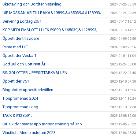
Skidtävling och Bordtennistävling
2024-01-25 06:59
UIF MÖSSAN ÄR TILLBAKA&#9899;&#65039;&#128993;
2024-01-24 09:39
Servering Lördag 20/1
2024-01-17 12:12
KÖP MEDLEMSLOTT I UIF&#9899;&#65039;&#128993;
2024-01-15 14:27
Öppettider tillsvidare
2024-01-09 09:50
Panta med UIF
2024-01-02 20:16
Öppettider Vecka 1
2024-01-01 11:04
God Jul och Gott Nytt År
2023-12-24 08:00
BINGOLOTTER UPPESITTARKVÄLLEN
2023-12-22 07:45
Öppettider V51
2023-12-18 07:30
Bingolotter uppesittarkvällen
2023-12-13 18:55
Tipspromenad 2024
2023-12-11 12:24
Tipspromenad i dag
2023-12-10 07:30
TACK &#128591;
2023-12-08 12:00
UIF Skidor startar upp motionsträning på snö
2023-12-06 20:22
Vinstlista Medlemslotteri 2023
2023-12-06 08:33