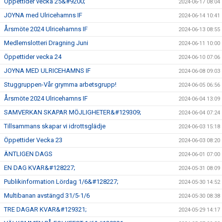
Öppettider vecka 25&#9200;
2024-06-17 08:04
JOYNA med Ulricehamns IF
2024-06-14 10:41
Årsmöte 2024 Ulricehamns IF
2024-06-13 08:55
Medlemslotteri Dragning Juni
2024-06-11 10:00
Öppettider vecka 24
2024-06-10 07:06
JOYNA MED ULRICEHAMNS IF
2024-06-08 09:03
Stuggruppen-Vår grymma arbetsgrupp!
2024-06-05 06:56
Årsmöte 2024 Ulricehamns IF
2024-06-04 13:09
SAMVERKAN SKAPAR MÖJLIGHETER&#129309;
2024-06-04 07:24
Tillsammans skapar vi idrottsglädje
2024-06-03 15:18
Öppettider Vecka 23
2024-06-03 08:20
ÄNTLIGEN DAGS
2024-06-01 07:00
EN DAG KVAR&#128227;
2024-05-31 08:09
Publikinformation Lördag 1/6&#128227;
2024-05-30 14:52
Multibanan avstängd 31/5-1/6
2024-05-30 08:38
TRE DAGAR KVAR&#129321;
2024-05-29 14:17