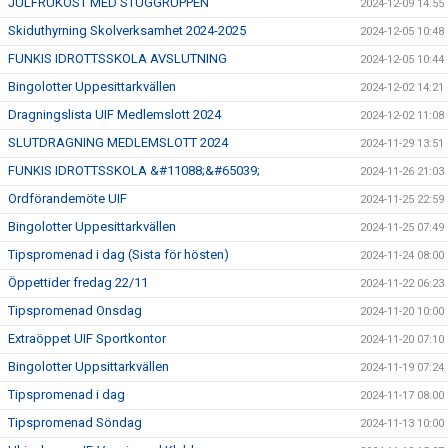
JULFRUKOST MED STUGGRUPPEN
2024-12-09 14:55
Skiduthyrning Skolverksamhet 2024-2025
2024-12-05 10:48
FUNKIS IDROTTSSKOLA AVSLUTNING
2024-12-05 10:44
Bingolotter Uppesittarkvällen
2024-12-02 14:21
Dragningslista UIF Medlemslott 2024
2024-12-02 11:08
SLUTDRAGNING MEDLEMSLOTT 2024
2024-11-29 13:51
FUNKIS IDROTTSSKOLA &#11088;&#65039;
2024-11-26 21:03
Ordförandemöte UIF
2024-11-25 22:59
Bingolotter Uppesittarkvällen
2024-11-25 07:49
Tipspromenad i dag (Sista för hösten)
2024-11-24 08:00
Öppettider fredag 22/11
2024-11-22 06:23
Tipspromenad Onsdag
2024-11-20 10:00
Extraöppet UIF Sportkontor
2024-11-20 07:10
Bingolotter Uppsittarkvällen
2024-11-19 07:24
Tipspromenad i dag
2024-11-17 08:00
Tipspromenad Söndag
2024-11-13 10:00