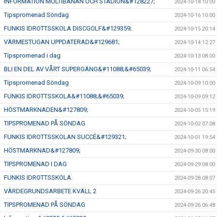
INFORMATION MULTIBANAN OCH STADION&#128227;
2024-10-18 10:00
Tipspromenad Söndag
2024-10-16 10:00
FUNKIS IDROTTSSKOLA DISCGOLF&#129359;
2024-10-15 20:14
VÄRMESTUGAN UPPDATERAD&#129681;
2024-10-14 12:27
Tipspromenad i dag
2024-10-13 08:00
BLI EN DEL AV VÅRT SUPERGÄNG&#11088;&#65039;
2024-10-11 06:54
Tipspromenad Söndag
2024-10-09 10:00
FUNKIS IDROTTSSKOLA&#11088;&#65039;
2024-10-09 09:12
HÖSTMARKNADEN&#127809;
2024-10-05 15:19
TIPSPROMENAD PÅ SÖNDAG
2024-10-02 07:08
FUNKIS IDROTTSSKOLAN SUCCÉ&#129321;
2024-10-01 19:54
HÖSTMARKNAD&#127809;
2024-09-30 08:00
TIPSPROMENAD I DAG
2024-09-29 08:00
FUNKIS IDROTTSSKOLA
2024-09-28 08:07
VÄRDEGRUNDSARBETE KVÄLL 2
2024-09-26 20:45
TIPSPROMENAD PÅ SÖNDAG
2024-09-26 06:48