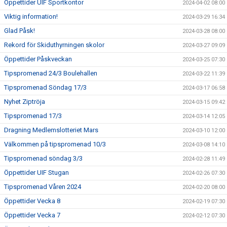
Öppettider UIF Sportkontor
2024-04-02 08:00
Viktig information!
2024-03-29 16:34
Glad Påsk!
2024-03-28 08:00
Rekord för Skiduthyrningen skolor
2024-03-27 09:09
Öppettider Påskveckan
2024-03-25 07:30
Tipspromenad 24/3 Boulehallen
2024-03-22 11:39
Tipspromenad Söndag 17/3
2024-03-17 06:58
Nyhet Ziptröja
2024-03-15 09:42
Tipspromenad 17/3
2024-03-14 12:05
Dragning Medlemslotteriet Mars
2024-03-10 12:00
Välkommen på tipspromenad 10/3
2024-03-08 14:10
Tipspromenad söndag 3/3
2024-02-28 11:49
Öppettider UIF Stugan
2024-02-26 07:30
Tipspromenad Våren 2024
2024-02-20 08:00
Öppettider Vecka 8
2024-02-19 07:30
Öppettider Vecka 7
2024-02-12 07:30