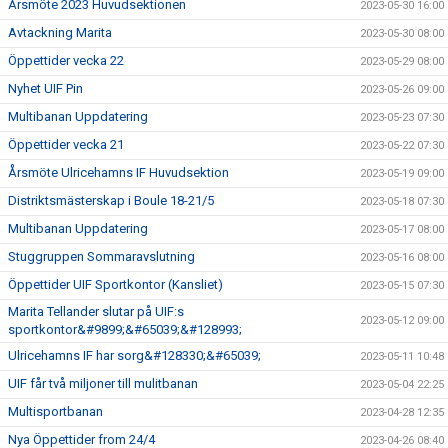
Årsmöte 2023 Huvudsektionen
2023-05-30 16:00
Avtackning Marita
2023-05-30 08:00
Öppettider vecka 22
2023-05-29 08:00
Nyhet UIF Pin
2023-05-26 09:00
Multibanan Uppdatering
2023-05-23 07:30
Öppettider vecka 21
2023-05-22 07:30
Årsmöte Ulricehamns IF Huvudsektion
2023-05-19 09:00
Distriktsmästerskap i Boule 18-21/5
2023-05-18 07:30
Multibanan Uppdatering
2023-05-17 08:00
Stuggruppen Sommaravslutning
2023-05-16 08:00
Öppettider UIF Sportkontor (Kansliet)
2023-05-15 07:30
Marita Tellander slutar på UIF:s
2023-05-12 09:00
sportkontor&#9899;&#65039;&#128993;
Ulricehamns IF har sorg&#128330;&#65039;
2023-05-11 10:48
UIF får två miljoner till mulitbanan
2023-05-04 22:25
Multisportbanan
2023-04-28 12:35
Nya Öppettider from 24/4
2023-04-26 08:40