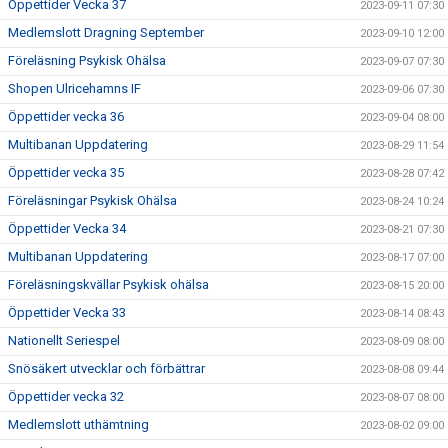
Öppettider Vecka 37
2023-09-11 07:30
Medlemslott Dragning September
2023-09-10 12:00
Föreläsning Psykisk Ohälsa
2023-09-07 07:30
Shopen Ulricehamns IF
2023-09-06 07:30
Öppettider vecka 36
2023-09-04 08:00
Multibanan Uppdatering
2023-08-29 11:54
Öppettider vecka 35
2023-08-28 07:42
Föreläsningar Psykisk Ohälsa
2023-08-24 10:24
Öppettider Vecka 34
2023-08-21 07:30
Multibanan Uppdatering
2023-08-17 07:00
Föreläsningskvällar Psykisk ohälsa
2023-08-15 20:00
Öppettider Vecka 33
2023-08-14 08:43
Nationellt Seriespel
2023-08-09 08:00
Snösäkert utvecklar och förbättrar
2023-08-08 09:44
Öppettider vecka 32
2023-08-07 08:00
Medlemslott uthämtning
2023-08-02 09:00