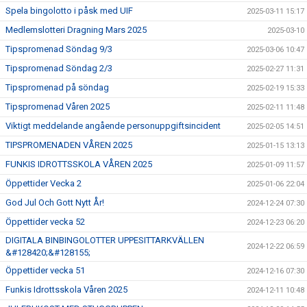
Spela bingolotto i påsk med UIF
2025-03-11 15:17
Medlemslotteri Dragning Mars 2025
2025-03-10
Tipspromenad Söndag 9/3
2025-03-06 10:47
Tipspromenad Söndag 2/3
2025-02-27 11:31
Tipspromenad på söndag
2025-02-19 15:33
Tipspromenad Våren 2025
2025-02-11 11:48
Viktigt meddelande angående personuppgiftsincident
2025-02-05 14:51
TIPSPROMENADEN VÅREN 2025
2025-01-15 13:13
FUNKIS IDROTTSSKOLA VÅREN 2025
2025-01-09 11:57
Öppettider Vecka 2
2025-01-06 22:04
God Jul Och Gott Nytt År!
2024-12-24 07:30
Öppettider vecka 52
2024-12-23 06:20
DIGITALA BINBINGOLOTTER UPPESITTARKVÄLLEN
2024-12-22 06:59
&#128420;&#128155;
Öppettider vecka 51
2024-12-16 07:30
Funkis Idrottsskola Våren 2025
2024-12-11 10:48