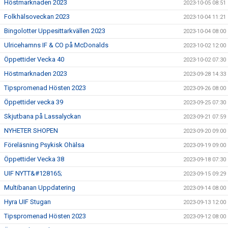
Höstmarknaden 2023
2023-10-05 08:51
Folkhälsoveckan 2023
2023-10-04 11:21
Bingolotter Uppesittarkvällen 2023
2023-10-04 08:00
Ulricehamns IF & CO på McDonalds
2023-10-02 12:00
Öppettider Vecka 40
2023-10-02 07:30
Höstmarknaden 2023
2023-09-28 14:33
Tipspromenad Hösten 2023
2023-09-26 08:00
Öppettider vecka 39
2023-09-25 07:30
Skjutbana på Lassalyckan
2023-09-21 07:59
NYHETER SHOPEN
2023-09-20 09:00
Föreläsning Psykisk Ohälsa
2023-09-19 09:00
Öppettider Vecka 38
2023-09-18 07:30
UIF NYTT&#128165;
2023-09-15 09:29
Multibanan Uppdatering
2023-09-14 08:00
Hyra UIF Stugan
2023-09-13 12:00
Tipspromenad Hösten 2023
2023-09-12 08:00