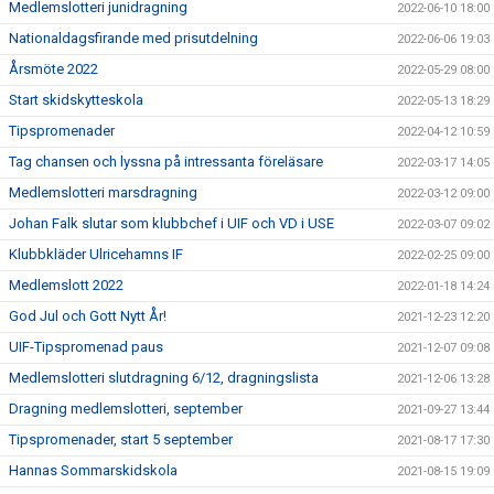
Medlemslotteri junidragning
2022-06-10 18:00
Nationaldagsfirande med prisutdelning
2022-06-06 19:03
Årsmöte 2022
2022-05-29 08:00
Start skidskytteskola
2022-05-13 18:29
Tipspromenader
2022-04-12 10:59
Tag chansen och lyssna på intressanta föreläsare
2022-03-17 14:05
Medlemslotteri marsdragning
2022-03-12 09:00
Johan Falk slutar som klubbchef i UIF och VD i USE
2022-03-07 09:02
Klubbkläder Ulricehamns IF
2022-02-25 09:00
Medlemslott 2022
2022-01-18 14:24
God Jul och Gott Nytt År!
2021-12-23 12:20
UIF-Tipspromenad paus
2021-12-07 09:08
Medlemslotteri slutdragning 6/12, dragningslista
2021-12-06 13:28
Dragning medlemslotteri, september
2021-09-27 13:44
Tipspromenader, start 5 september
2021-08-17 17:30
Hannas Sommarskidskola
2021-08-15 19:09