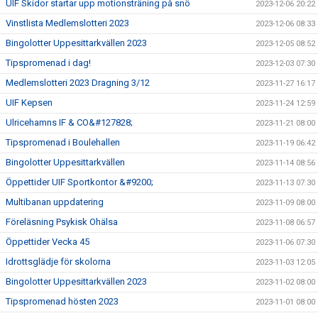
UIF Skidor startar upp motionsträning på snö
2023-12-06 20:22
Vinstlista Medlemslotteri 2023
2023-12-06 08:33
Bingolotter Uppesittarkvällen 2023
2023-12-05 08:52
Tipspromenad i dag!
2023-12-03 07:30
Medlemslotteri 2023 Dragning 3/12
2023-11-27 16:17
UIF Kepsen
2023-11-24 12:59
Ulricehamns IF & CO&#127828;
2023-11-21 08:00
Tipspromenad i Boulehallen
2023-11-19 06:42
Bingolotter Uppesittarkvällen
2023-11-14 08:56
Öppettider UIF Sportkontor &#9200;
2023-11-13 07:30
Multibanan uppdatering
2023-11-09 08:00
Föreläsning Psykisk Ohälsa
2023-11-08 06:57
Öppettider Vecka 45
2023-11-06 07:30
Idrottsglädje för skolorna
2023-11-03 12:05
Bingolotter Uppesittarkvällen 2023
2023-11-02 08:00
Tipspromenad hösten 2023
2023-11-01 08:00