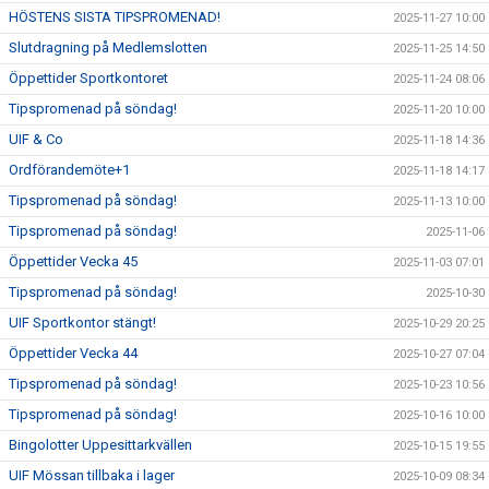
HÖSTENS SISTA TIPSPROMENAD!
2025-11-27 10:00
Slutdragning på Medlemslotten
2025-11-25 14:50
Öppettider Sportkontoret
2025-11-24 08:06
Tipspromenad på söndag!
2025-11-20 10:00
UIF & Co
2025-11-18 14:36
Ordförandemöte+1
2025-11-18 14:17
Tipspromenad på söndag!
2025-11-13 10:00
Tipspromenad på söndag!
2025-11-06
Öppettider Vecka 45
2025-11-03 07:01
Tipspromenad på söndag!
2025-10-30
UIF Sportkontor stängt!
2025-10-29 20:25
Öppettider Vecka 44
2025-10-27 07:04
Tipspromenad på söndag!
2025-10-23 10:56
Tipspromenad på söndag!
2025-10-16 10:00
Bingolotter Uppesittarkvällen
2025-10-15 19:55
UIF Mössan tillbaka i lager
2025-10-09 08:34