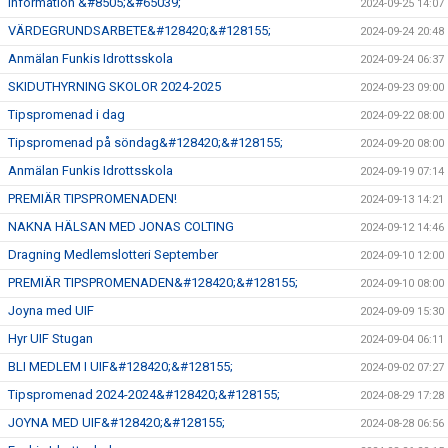
Information &#8505;&#65039;
2024-09-25 14:07
VÄRDEGRUNDSARBETE&#128420;&#128155;
2024-09-24 20:48
Anmälan Funkis Idrottsskola
2024-09-24 06:37
SKIDUTHYRNING SKOLOR 2024-2025
2024-09-23 09:00
Tipspromenad i dag
2024-09-22 08:00
Tipspromenad på söndag&#128420;&#128155;
2024-09-20 08:00
Anmälan Funkis Idrottsskola
2024-09-19 07:14
PREMIÄR TIPSPROMENADEN!
2024-09-13 14:21
NAKNA HÄLSAN MED JONAS COLTING
2024-09-12 14:46
Dragning Medlemslotteri September
2024-09-10 12:00
PREMIÄR TIPSPROMENADEN&#128420;&#128155;
2024-09-10 08:00
Joyna med UIF
2024-09-09 15:30
Hyr UIF Stugan
2024-09-04 06:11
BLI MEDLEM I UIF&#128420;&#128155;
2024-09-02 07:27
Tipspromenad 2024-2024&#128420;&#128155;
2024-08-29 17:28
JOYNA MED UIF&#128420;&#128155;
2024-08-28 06:56