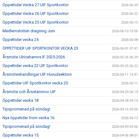
Öppettider Vecka 27 UIF Sportkontor
2026-06-29
Öppettider Vecka 26 UIF Sportkontor
2026-06-22
Öppettider Vecka 25 UIF Sportkontor
2026-06-15
Medlemslotten dragning Juni
2026-06-10 10:00
Öppettider vecka 24
2026-06-08
ÖPPETTIDER UIF SPORTKONTOR VECKA 23
2026-06-01 07:47
Årsmöte Ulricehamns IF 2025-2026
2026-05-26 06:29
Öppettider vecka 22 UIF Sportkontor
2026-05-25 06:22
Årsmöteshandlingar UIF Huvudsektion
2026-05-11 14:47
Öppettider UIF Sportkontor vecka 20
2026-05-11
Årsmöte och Årsstämmor UIF
2026-04-29 06:19
Öppettider vecka 18
2026-04-28 09:14
Tipspromenad på söndag!
2026-04-16 09:00
Nya öppetider from vecka 16
2026-04-13
Tipspromenad på söndag!
2026-04-09 09:00
Öppettider vecka 15
2026-04-06 08:01