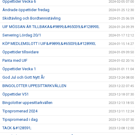
Öppettider Vecka 6
2024-02-05 07:00
Ändrade öppettider fredag
2024-01-25 12:30
Skidtävling och Bordtennistävling
2024-01-25 06:59
UIF MÖSSAN ÄR TILLBAKA&#9899;&#65039;&#128993;
2024-01-24 09:39
Servering Lördag 20/1
2024-01-17 12:12
KÖP MEDLEMSLOTT I UIF&#9899;&#65039;&#128993;
2024-01-15 14:27
Öppettider tillsvidare
2024-01-09 09:50
Panta med UIF
2024-01-02 20:16
Öppettider Vecka 1
2024-01-01 11:04
God Jul och Gott Nytt År
2023-12-24 08:00
BINGOLOTTER UPPESITTARKVÄLLEN
2023-12-22 07:45
Öppettider V51
2023-12-18 07:30
Bingolotter uppesittarkvällen
2023-12-13 18:55
Tipspromenad 2024
2023-12-11 12:24
Tipspromenad i dag
2023-12-10 07:30
TACK &#128591;
2023-12-08 12:00