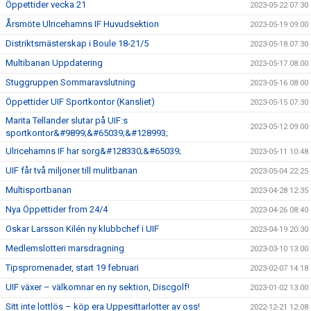
Öppettider vecka 21
2023-05-22 07:30
Årsmöte Ulricehamns IF Huvudsektion
2023-05-19 09:00
Distriktsmästerskap i Boule 18-21/5
2023-05-18 07:30
Multibanan Uppdatering
2023-05-17 08:00
Stuggruppen Sommaravslutning
2023-05-16 08:00
Öppettider UIF Sportkontor (Kansliet)
2023-05-15 07:30
Marita Tellander slutar på UIF:s
2023-05-12 09:00
sportkontor&#9899;&#65039;&#128993;
Ulricehamns IF har sorg&#128330;&#65039;
2023-05-11 10:48
UIF får två miljoner till mulitbanan
2023-05-04 22:25
Multisportbanan
2023-04-28 12:35
Nya Öppettider from 24/4
2023-04-26 08:40
Oskar Larsson Kilén ny klubbchef i UIF
2023-04-19 20:30
Medlemslotteri marsdragning
2023-03-10 13:00
Tipspromenader, start 19 februari
2023-02-07 14:18
UIF växer – välkomnar en ny sektion, Discgolf!
2023-01-02 13:00
Sitt inte lottlös – köp era Uppesittarlotter av oss!
2022-12-21 12:08