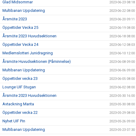
Glad Midsommar
2023-06-23 08:18
Multibanan Uppdatering
2023-06-22 08:00
Årsmöte 2023
2023-06-20 09:11
Öppettider Vecka 25
2023-06-19 08:00
Årsmöte 2023 Huvudsektionen
2023-06-18 08:00
Öppettider Vecka 24
2023-06-12 08:03
Medlemslotteri Junidragning
2023-06-10 12:00
Årsmöte Huvudsektionen (Påminnelse)
2023-06-08 09:00
Multibanan Uppdatering
2023-06-06 09:00
Öppettider vecka 23
2023-06-05 08:00
Lounge UIF Stugan
2023-06-02 08:00
Årsmöte 2023 Huvudsektionen
2023-05-30 16:00
Avtackning Marita
2023-05-30 08:00
Öppettider vecka 22
2023-05-29 08:00
Nyhet UIF Pin
2023-05-26 09:00
Multibanan Uppdatering
2023-05-23 07:30