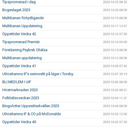
Tipspromenad i dag
2023-10-22 08:35
Bogeslaget 2023
2023-10-20 08:00
Multibanan förtydligande
2023-10-19 08:00
Multibanan Uppdatering
2023-10-17 12:47
Öppettider Vecka 42
2023-10-16 07:30
Tipspromenad Premiär
2023-10-14 09:00
Föreläsning Psykisk Ohälsa
2023-10-13 08:00
Multibanan uppdatering
2023-10-12 08:58
Öppettider Vecka 41
2023-10-09 07:45
Ulricehamns IF’s seniorelit på läger i Torsby.
2023-10-07 20:19
BLI MEDLEM I UIF
2023-10-06 08:00
Höstmarknaden 2023
2023-10-05 08:51
Folkhälsoveckan 2023
2023-10-04 11:21
Bingolotter Uppesittarkvällen 2023
2023-10-04 08:00
Ulricehamns IF & CO på McDonalds
2023-10-02 12:00
Öppettider Vecka 40
2023-10-02 07:30