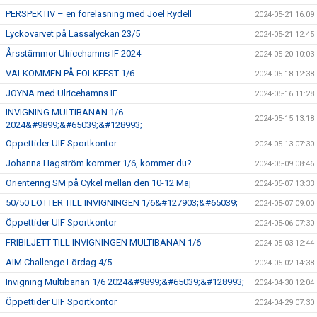
PERSPEKTIV – en föreläsning med Joel Rydell
2024-05-21 16:09
Lyckovarvet på Lassalyckan 23/5
2024-05-21 12:45
Årsstämmor Ulricehamns IF 2024
2024-05-20 10:03
VÄLKOMMEN PÅ FOLKFEST 1/6
2024-05-18 12:38
JOYNA med Ulricehamns IF
2024-05-16 11:28
INVIGNING MULTIBANAN 1/6
2024-05-15 13:18
2024&#9899;&#65039;&#128993;
Öppettider UIF Sportkontor
2024-05-13 07:30
Johanna Hagström kommer 1/6, kommer du?
2024-05-09 08:46
Orientering SM på Cykel mellan den 10-12 Maj
2024-05-07 13:33
50/50 LOTTER TILL INVIGNINGEN 1/6&#127903;&#65039;
2024-05-07 09:00
Öppettider UIF Sportkontor
2024-05-06 07:30
FRIBILJETT TILL INVIGNINGEN MULTIBANAN 1/6
2024-05-03 12:44
AIM Challenge Lördag 4/5
2024-05-02 14:38
Invigning Multibanan 1/6 2024&#9899;&#65039;&#128993;
2024-04-30 12:04
Öppettider UIF Sportkontor
2024-04-29 07:30