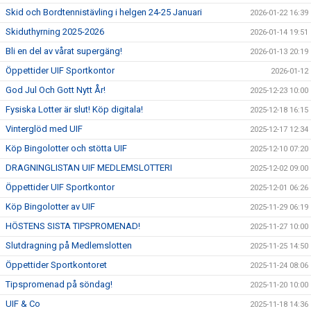
Skid och Bordtennistävling i helgen 24-25 Januari
2026-01-22 16:39
Skiduthyrning 2025-2026
2026-01-14 19:51
Bli en del av vårat supergäng!
2026-01-13 20:19
Öppettider UIF Sportkontor
2026-01-12
God Jul Och Gott Nytt År!
2025-12-23 10:00
Fysiska Lotter är slut! Köp digitala!
2025-12-18 16:15
Vinterglöd med UIF
2025-12-17 12:34
Köp Bingolotter och stötta UIF
2025-12-10 07:20
DRAGNINGLISTAN UIF MEDLEMSLOTTERI
2025-12-02 09:00
Öppettider UIF Sportkontor
2025-12-01 06:26
Köp Bingolotter av UIF
2025-11-29 06:19
HÖSTENS SISTA TIPSPROMENAD!
2025-11-27 10:00
Slutdragning på Medlemslotten
2025-11-25 14:50
Öppettider Sportkontoret
2025-11-24 08:06
Tipspromenad på söndag!
2025-11-20 10:00
UIF & Co
2025-11-18 14:36