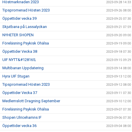
Höstmarknaden 2023
2023-09-28 14:33
Tipspromenad Hösten 2023
2023-09-26 08:00
Öppettider vecka 39
2023-09-25 07:30
Skjutbana på Lassalyckan
2023-09-21 07:59
NYHETER SHOPEN
2023-09-20 09:00
Föreläsning Psykisk Ohälsa
2023-09-19 09:00
Öppettider Vecka 38
2023-09-18 07:30
UIF NYTT&#128165;
2023-09-15 09:29
Multibanan Uppdatering
2023-09-14 08:00
Hyra UIF Stugan
2023-09-13 12:00
Tipspromenad Hösten 2023
2023-09-12 08:00
Öppettider Vecka 37
2023-09-11 07:30
Medlemslott Dragning September
2023-09-10 12:00
Föreläsning Psykisk Ohälsa
2023-09-07 07:30
Shopen Ulricehamns IF
2023-09-06 07:30
Öppettider vecka 36
2023-09-04 08:00