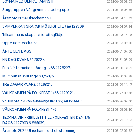
JOYNA MED ULRICEHAMNS IF
2024-06-08 09:03
Stuggruppen-Vår grymma arbetsgrupp!
2024-06-05 06:56
Årsmöte 2024 Ulricehamns IF
2024-06-04 13:09
SAMVERKAN SKAPAR MÖJLIGHETER&#129309;
2024-06-04 07:24
Tillsammans skapar vi idrottsglädje
2024-06-03 15:18
Öppettider Vecka 23
2024-06-03 08:20
ÄNTLIGEN DAGS
2024-06-01 07:00
EN DAG KVAR&#128227;
2024-05-31 08:09
Publikinformation Lördag 1/6&#128227;
2024-05-30 14:52
Multibanan avstängd 31/5-1/6
2024-05-30 08:38
TRE DAGAR KVAR&#129321;
2024-05-29 14:17
VÄLKOMMEN PÅ FOLKFEST 1/6&#129321;
2024-05-27 09:38
24 TIMMAR KVAR&#9899;&#65039;&#128993;
2024-05-26 09:00
VÄLKOMMEN PÅ FOLKFEST 1/6
2024-05-25 06:40
TECKNA DIN FRIBILJETT TILL FOLKFESTEN DEN 1/6 I
2024-05-22 15:13
DAG&#127903;&#65039;
Årsmöte 2024 Ulricehamns Idrottsförening
2024-05-22 07:52