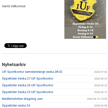
DOKUMENT
Varmt Välkomna!
TIPSPROMENADER
JOYNA FOLKSPEL- STÖTTA UIF
WEBSHOP
VACCINERA KLUBBEN
Nyhetsarkiv
UIF Sportkontor semsterstängt vecka 28-32
2026-07-06
Öppettider Vecka 27 UIF Sportkontor
2026-06-29
Öppettider Vecka 26 UIF Sportkontor
2026-06-22
Öppettider Vecka 25 UIF Sportkontor
2026-06-15
Medlemslotten dragning Juni
2026-06-10 10:00
Öppettider vecka 24
2026-06-08