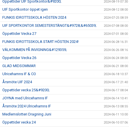
Öppettider UIF Sportkontor&#9200;
2024-08-19 07:30
UIF Sportkontor öppet igen
2024-08-12 08:00
FUNKIS IDROTTSSKOLA HÖSTEN 2024
2024-07-25 08:59
UIF SPORTKONTOR SEMESTERSTÄNGT&#9728;&#65039;
2024-07-08 08:00
Öppettider Vecka 27
2024-07-01 08:00
FUNKIS IDROTTSSKOLA START HÖSTEN 2024!
2024-06-28 16:31
VÄLKOMMEN PÅ INVIGNING&#129359;
2024-06-26 08:16
Öppettider Vecka 26
2024-06-24 08:00
GLAD MIDSOMMAR
2024-06-21 08:00
Ulricehamns IF & CO
2024-06-18 10:37
Årsmöte UIF 2024
2024-06-17 21:40
Öppettider vecka 25&#9200;
2024-06-17 08:04
JOYNA med Ulricehamns IF
2024-06-14 10:41
Årsmöte 2024 Ulricehamns IF
2024-06-13 08:55
Medlemslotteri Dragning Juni
2024-06-11 10:00
Öppettider vecka 24
2024-06-10 07:06