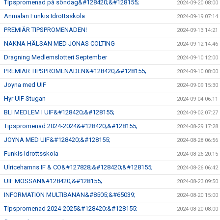
Tipspromenad på söndag&#128420;&#128155;
2024-09-20 08:00
Anmälan Funkis Idrottsskola
2024-09-19 07:14
PREMIÄR TIPSPROMENADEN!
2024-09-13 14:21
NAKNA HÄLSAN MED JONAS COLTING
2024-09-12 14:46
Dragning Medlemslotteri September
2024-09-10 12:00
PREMIÄR TIPSPROMENADEN&#128420;&#128155;
2024-09-10 08:00
Joyna med UIF
2024-09-09 15:30
Hyr UIF Stugan
2024-09-04 06:11
BLI MEDLEM I UIF&#128420;&#128155;
2024-09-02 07:27
Tipspromenad 2024-2024&#128420;&#128155;
2024-08-29 17:28
JOYNA MED UIF&#128420;&#128155;
2024-08-28 06:56
Funkis Idrottsskola
2024-08-26 20:15
Ulricehamns IF & CO&#127828;&#128420;&#128155;
2024-08-26 06:42
UIF MÖSSAN&#128420;&#128155;
2024-08-23 09:50
INFORMATION MULTIBANAN&#8505;&#65039;
2024-08-20 15:00
Tipspromenad 2024-2025&#128420;&#128155;
2024-08-20 08:00