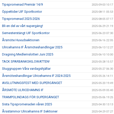
Tipspromenad Premiär 14/9
2025-09-03 10:17
Öppettider UIF Sportkontor
2025-08-11 05:53
Tipspromenad 2025-2026
2025-08-05 07:17
Bli en del av vårt supergäng!
2025-06-29 21:19
Semesterstängt UIF Sportkontor
2025-06-23 07:30
Årsmöte Huvudsektionen
2025-06-16 22:05
Ulricehamns IF Årsmöteshandlingar 2025
2025-06-13 12:27
Dragning Medlemslotteri Juni 2025
2025-06-10 10:00
TACK SPARBANKSKILOWATTEN!
2025-05-28 15:57
Stuggruppen-Våra vardagshjältar
2025-05-27 06:30
Årsmöteshandlingar Ulricehamns IF 2024-2025
2025-05-26 14:11
AVSLUTNINGSFEST MED SUPERGÄNGET
2025-05-20 19:49
ÅRSMÖTE ULRICEHAMNS IF
2025-05-09 05:40
TRAMPOLINDAGS FÖR SUPERGÄNGET
2025-05-06 19:25
Sista Tipspromenaden våren 2025
2025-04-30 13:13
Årsstämmor Ulricehamns IF Sektioner
2025-04-29 07:27