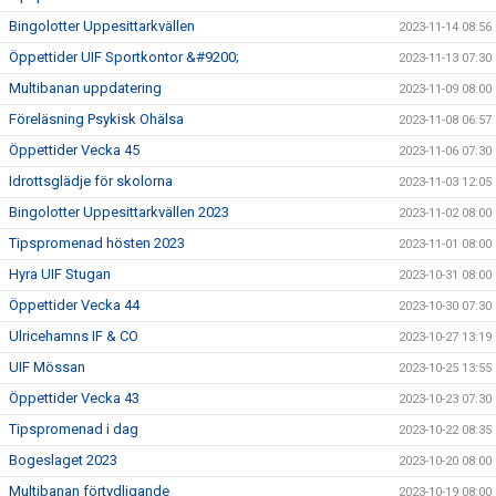
Bingolotter Uppesittarkvällen
2023-11-14 08:56
Öppettider UIF Sportkontor &#9200;
2023-11-13 07:30
Multibanan uppdatering
2023-11-09 08:00
Föreläsning Psykisk Ohälsa
2023-11-08 06:57
Öppettider Vecka 45
2023-11-06 07:30
Idrottsglädje för skolorna
2023-11-03 12:05
Bingolotter Uppesittarkvällen 2023
2023-11-02 08:00
Tipspromenad hösten 2023
2023-11-01 08:00
Hyra UIF Stugan
2023-10-31 08:00
Öppettider Vecka 44
2023-10-30 07:30
Ulricehamns IF & CO
2023-10-27 13:19
UIF Mössan
2023-10-25 13:55
Öppettider Vecka 43
2023-10-23 07:30
Tipspromenad i dag
2023-10-22 08:35
Bogeslaget 2023
2023-10-20 08:00
Multibanan förtydligande
2023-10-19 08:00