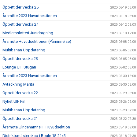
Öppettider Vecka 25
2023-06-19 08:00
Årsmöte 2023 Huvudsektionen
2023-06-18 08:00
Öppettider Vecka 24
2023-06-12 08:03
Medlemslotteri Junidragning
2023-06-10 12:00
Årsmöte Huvudsektionen (Påminnelse)
2023-06-08 09:00
Multibanan Uppdatering
2023-06-06 09:00
Öppettider vecka 23
2023-06-05 08:00
Lounge UIF Stugan
2023-06-02 08:00
Årsmöte 2023 Huvudsektionen
2023-05-30 16:00
Avtackning Marita
2023-05-30 08:00
Öppettider vecka 22
2023-05-29 08:00
Nyhet UIF Pin
2023-05-26 09:00
Multibanan Uppdatering
2023-05-23 07:30
Öppettider vecka 21
2023-05-22 07:30
Årsmöte Ulricehamns IF Huvudsektion
2023-05-19 09:00
Distriktsmästerskap i Boule 18-21/5
2023-05-18 07:30