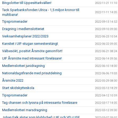
Bingolotter till Uppesittarkvällen!
2022-11-21 11:10
Tack Sparbanksfonden Ulrica - 1,5 miljon kronor till
2022-11-11 14:05
multibana!
Tipspromenader
2022-09-13 14:52
Dragning i medlemslotteriet
2022-09-10 09:00
Verksamhetsplaner 2022/2023
2022-06-23 10:54
Kansliet i UIF-stugan semesterstängt
2022-06-22 09:05
Välbesökt, positivt Årsmöte genomfört!
2022-06-21 08:24
UIF Årsmöte med intressant föreläsare!
2022-06-14 09:56
Medlemslotteri junidragning
2022-06-10 18:00
Nationaldagsfirande med prisutdelning
2022-06-06 19:03
Årsmöte 2022
2022-05-29 08:00
Start skidskytteskola
2022-05-13 18:29
Tipspromenader
2022-04-12 10:59
Tag chansen och lyssna på intressanta föreläsare
2022-03-17 14:05
Medlemslotteri marsdragning
2022-03-12 09:00
Johan Falk slutar som klubbchef i UIF och VD i USE
2022-03-07 09:02