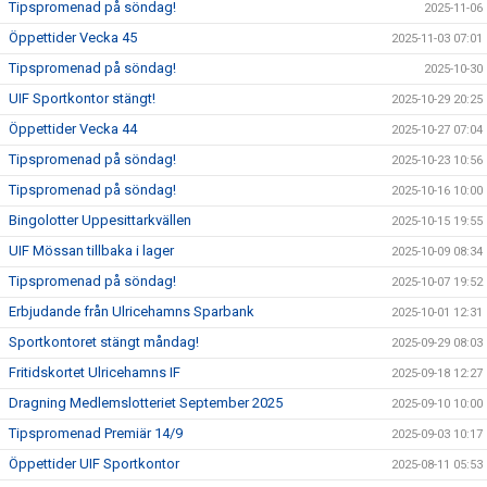
Tipspromenad på söndag!
2025-11-06
Öppettider Vecka 45
2025-11-03 07:01
Tipspromenad på söndag!
2025-10-30
UIF Sportkontor stängt!
2025-10-29 20:25
Öppettider Vecka 44
2025-10-27 07:04
Tipspromenad på söndag!
2025-10-23 10:56
Tipspromenad på söndag!
2025-10-16 10:00
Bingolotter Uppesittarkvällen
2025-10-15 19:55
UIF Mössan tillbaka i lager
2025-10-09 08:34
Tipspromenad på söndag!
2025-10-07 19:52
Erbjudande från Ulricehamns Sparbank
2025-10-01 12:31
Sportkontoret stängt måndag!
2025-09-29 08:03
Fritidskortet Ulricehamns IF
2025-09-18 12:27
Dragning Medlemslotteriet September 2025
2025-09-10 10:00
Tipspromenad Premiär 14/9
2025-09-03 10:17
Öppettider UIF Sportkontor
2025-08-11 05:53