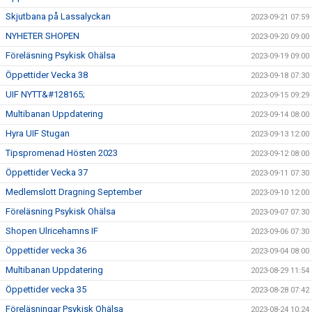
Skjutbana på Lassalyckan
2023-09-21 07:59
NYHETER SHOPEN
2023-09-20 09:00
Föreläsning Psykisk Ohälsa
2023-09-19 09:00
Öppettider Vecka 38
2023-09-18 07:30
UIF NYTT&#128165;
2023-09-15 09:29
Multibanan Uppdatering
2023-09-14 08:00
Hyra UIF Stugan
2023-09-13 12:00
Tipspromenad Hösten 2023
2023-09-12 08:00
Öppettider Vecka 37
2023-09-11 07:30
Medlemslott Dragning September
2023-09-10 12:00
Föreläsning Psykisk Ohälsa
2023-09-07 07:30
Shopen Ulricehamns IF
2023-09-06 07:30
Öppettider vecka 36
2023-09-04 08:00
Multibanan Uppdatering
2023-08-29 11:54
Öppettider vecka 35
2023-08-28 07:42
Föreläsningar Psykisk Ohälsa
2023-08-24 10:24