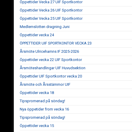
Öppettider Vecka 27 UIF Sportkontor
Öppettider Vecka 26 UIF Sportkontor
Öppettider Vecka 25 UIF Sportkontor
Medlemslotten dragning Juni
Öppettider vecka 24
ÖPPETTIDER UIF SPORTKONTOR VECKA 23
Årsmöte Ulricehamns IF 2025-2026
Öppettider vecka 22 UIF Sportkontor
Årsmöteshandlingar UIF Huvudsektion
Öppettider UIF Sportkontor vecka 20
Årsmöte och Årsstämmor UIF
Öppettider vecka 18
Tipspromenad på söndag!
Nya öppetider from vecka 16
Tipspromenad på söndag!
Öppettider vecka 15