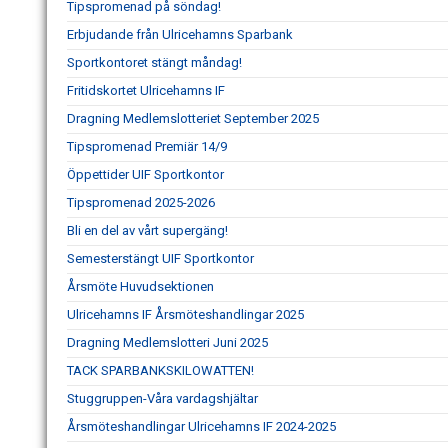
Tipspromenad på söndag!
Erbjudande från Ulricehamns Sparbank
Sportkontoret stängt måndag!
Fritidskortet Ulricehamns IF
Dragning Medlemslotteriet September 2025
Tipspromenad Premiär 14/9
Öppettider UIF Sportkontor
Tipspromenad 2025-2026
Bli en del av vårt supergäng!
Semesterstängt UIF Sportkontor
Årsmöte Huvudsektionen
Ulricehamns IF Årsmöteshandlingar 2025
Dragning Medlemslotteri Juni 2025
TACK SPARBANKSKILOWATTEN!
Stuggruppen-Våra vardagshjältar
Årsmöteshandlingar Ulricehamns IF 2024-2025