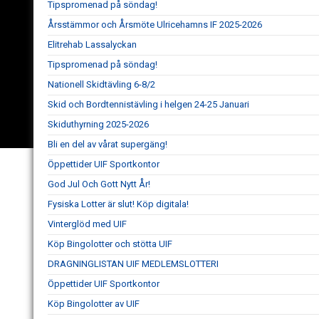
Tipspromenad på söndag!
Årsstämmor och Årsmöte Ulricehamns IF 2025-2026
Elitrehab Lassalyckan
Tipspromenad på söndag!
Nationell Skidtävling 6-8/2
Skid och Bordtennistävling i helgen 24-25 Januari
Skiduthyrning 2025-2026
Bli en del av vårat supergäng!
Öppettider UIF Sportkontor
God Jul Och Gott Nytt År!
Fysiska Lotter är slut! Köp digitala!
Vinterglöd med UIF
Köp Bingolotter och stötta UIF
DRAGNINGLISTAN UIF MEDLEMSLOTTERI
Öppettider UIF Sportkontor
Köp Bingolotter av UIF