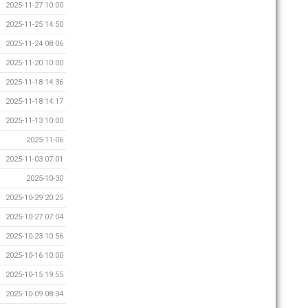
2025-11-27 10:00
2025-11-25 14:50
2025-11-24 08:06
2025-11-20 10:00
2025-11-18 14:36
2025-11-18 14:17
2025-11-13 10:00
2025-11-06
2025-11-03 07:01
2025-10-30
2025-10-29 20:25
2025-10-27 07:04
2025-10-23 10:56
2025-10-16 10:00
2025-10-15 19:55
2025-10-09 08:34