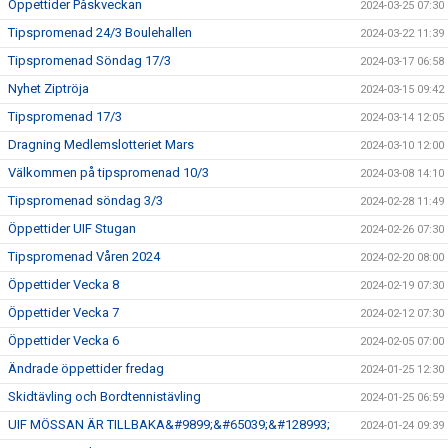
Öppettider Påskveckan
2024-03-25 07:30
Tipspromenad 24/3 Boulehallen
2024-03-22 11:39
Tipspromenad Söndag 17/3
2024-03-17 06:58
Nyhet Ziptröja
2024-03-15 09:42
Tipspromenad 17/3
2024-03-14 12:05
Dragning Medlemslotteriet Mars
2024-03-10 12:00
Välkommen på tipspromenad 10/3
2024-03-08 14:10
Tipspromenad söndag 3/3
2024-02-28 11:49
Öppettider UIF Stugan
2024-02-26 07:30
Tipspromenad Våren 2024
2024-02-20 08:00
Öppettider Vecka 8
2024-02-19 07:30
Öppettider Vecka 7
2024-02-12 07:30
Öppettider Vecka 6
2024-02-05 07:00
Ändrade öppettider fredag
2024-01-25 12:30
Skidtävling och Bordtennistävling
2024-01-25 06:59
UIF MÖSSAN ÄR TILLBAKA&#9899;&#65039;&#128993;
2024-01-24 09:39