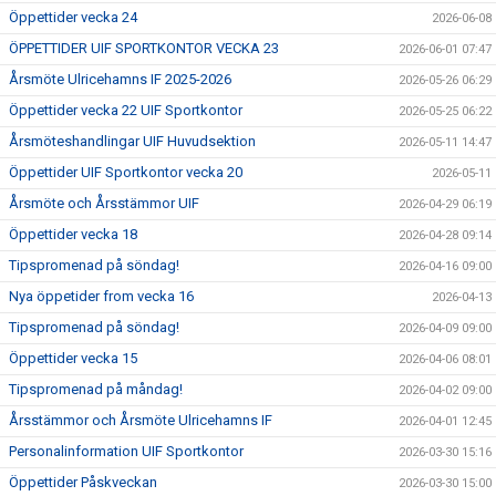
Öppettider vecka 24
2026-06-08
ÖPPETTIDER UIF SPORTKONTOR VECKA 23
2026-06-01 07:47
Årsmöte Ulricehamns IF 2025-2026
2026-05-26 06:29
Öppettider vecka 22 UIF Sportkontor
2026-05-25 06:22
Årsmöteshandlingar UIF Huvudsektion
2026-05-11 14:47
Öppettider UIF Sportkontor vecka 20
2026-05-11
Årsmöte och Årsstämmor UIF
2026-04-29 06:19
Öppettider vecka 18
2026-04-28 09:14
Tipspromenad på söndag!
2026-04-16 09:00
Nya öppetider from vecka 16
2026-04-13
Tipspromenad på söndag!
2026-04-09 09:00
Öppettider vecka 15
2026-04-06 08:01
Tipspromenad på måndag!
2026-04-02 09:00
Årsstämmor och Årsmöte Ulricehamns IF
2026-04-01 12:45
Personalinformation UIF Sportkontor
2026-03-30 15:16
Öppettider Påskveckan
2026-03-30 15:00