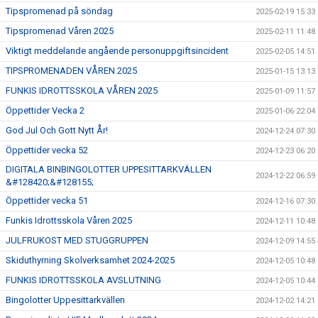
Tipspromenad på söndag
2025-02-19 15:33
Tipspromenad Våren 2025
2025-02-11 11:48
Viktigt meddelande angående personuppgiftsincident
2025-02-05 14:51
TIPSPROMENADEN VÅREN 2025
2025-01-15 13:13
FUNKIS IDROTTSSKOLA VÅREN 2025
2025-01-09 11:57
Öppettider Vecka 2
2025-01-06 22:04
God Jul Och Gott Nytt År!
2024-12-24 07:30
Öppettider vecka 52
2024-12-23 06:20
DIGITALA BINBINGOLOTTER UPPESITTARKVÄLLEN
2024-12-22 06:59
&#128420;&#128155;
Öppettider vecka 51
2024-12-16 07:30
Funkis Idrottsskola Våren 2025
2024-12-11 10:48
JULFRUKOST MED STUGGRUPPEN
2024-12-09 14:55
Skiduthyrning Skolverksamhet 2024-2025
2024-12-05 10:48
FUNKIS IDROTTSSKOLA AVSLUTNING
2024-12-05 10:44
Bingolotter Uppesittarkvällen
2024-12-02 14:21