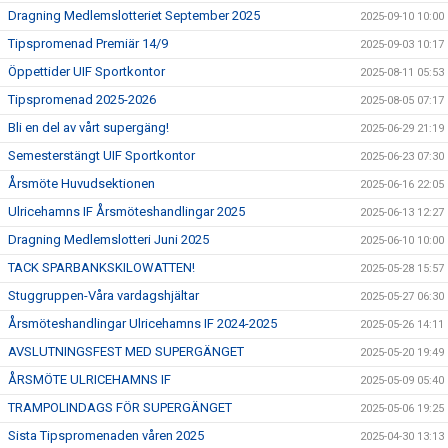
Dragning Medlemslotteriet September 2025
2025-09-10 10:00
Tipspromenad Premiär 14/9
2025-09-03 10:17
Öppettider UIF Sportkontor
2025-08-11 05:53
Tipspromenad 2025-2026
2025-08-05 07:17
Bli en del av vårt supergäng!
2025-06-29 21:19
Semesterstängt UIF Sportkontor
2025-06-23 07:30
Årsmöte Huvudsektionen
2025-06-16 22:05
Ulricehamns IF Årsmöteshandlingar 2025
2025-06-13 12:27
Dragning Medlemslotteri Juni 2025
2025-06-10 10:00
TACK SPARBANKSKILOWATTEN!
2025-05-28 15:57
Stuggruppen-Våra vardagshjältar
2025-05-27 06:30
Årsmöteshandlingar Ulricehamns IF 2024-2025
2025-05-26 14:11
AVSLUTNINGSFEST MED SUPERGÄNGET
2025-05-20 19:49
ÅRSMÖTE ULRICEHAMNS IF
2025-05-09 05:40
TRAMPOLINDAGS FÖR SUPERGÄNGET
2025-05-06 19:25
Sista Tipspromenaden våren 2025
2025-04-30 13:13