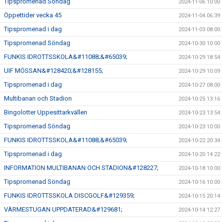
Tipspromenad Söndag
2024-11-06 10:00
Öppettider vecka 45
2024-11-04 06:39
Tipspromenad i dag
2024-11-03 08:00
Tipspromenad Söndag
2024-10-30 10:00
FUNKIS IDROTTSSKOLA&#11088;&#65039;
2024-10-29 18:54
UIF MÖSSAN&#128420;&#128155;
2024-10-29 10:09
Tipspromenad i dag
2024-10-27 08:00
Multibanan och Stadion
2024-10-25 13:16
Bingolotter Uppesittarkvällen
2024-10-23 13:54
Tipspromenad Söndag
2024-10-23 10:00
FUNKIS IDROTTSSKOLA&#11088;&#65039;
2024-10-22 20:34
Tipspromenad i dag
2024-10-20 14:22
INFORMATION MULTIBANAN OCH STADION&#128227;
2024-10-18 10:00
Tipspromenad Söndag
2024-10-16 10:00
FUNKIS IDROTTSSKOLA DISCGOLF&#129359;
2024-10-15 20:14
VÄRMESTUGAN UPPDATERAD&#129681;
2024-10-14 12:27