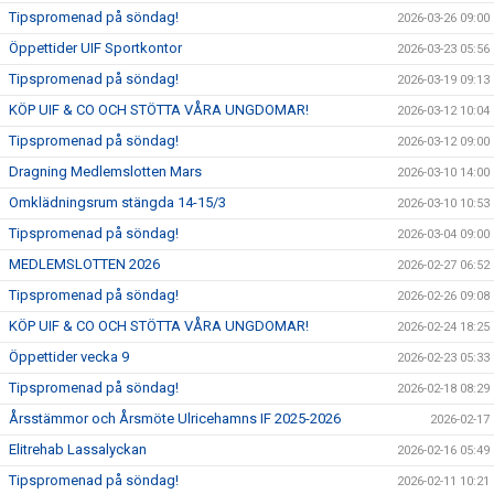
Tipspromenad på söndag!
2026-03-26 09:00
Öppettider UIF Sportkontor
2026-03-23 05:56
Tipspromenad på söndag!
2026-03-19 09:13
KÖP UIF & CO OCH STÖTTA VÅRA UNGDOMAR!
2026-03-12 10:04
Tipspromenad på söndag!
2026-03-12 09:00
Dragning Medlemslotten Mars
2026-03-10 14:00
Omklädningsrum stängda 14-15/3
2026-03-10 10:53
Tipspromenad på söndag!
2026-03-04 09:00
MEDLEMSLOTTEN 2026
2026-02-27 06:52
Tipspromenad på söndag!
2026-02-26 09:08
KÖP UIF & CO OCH STÖTTA VÅRA UNGDOMAR!
2026-02-24 18:25
Öppettider vecka 9
2026-02-23 05:33
Tipspromenad på söndag!
2026-02-18 08:29
Årsstämmor och Årsmöte Ulricehamns IF 2025-2026
2026-02-17
Elitrehab Lassalyckan
2026-02-16 05:49
Tipspromenad på söndag!
2026-02-11 10:21