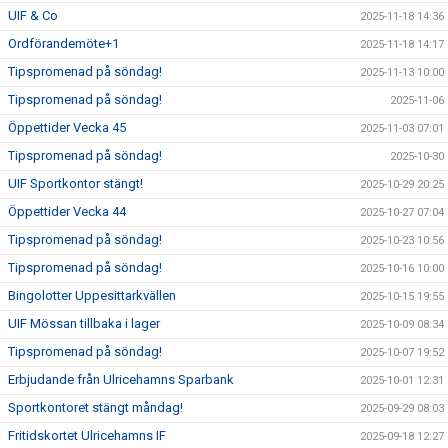
UIF & Co
2025-11-18 14:36
Ordförandemöte+1
2025-11-18 14:17
Tipspromenad på söndag!
2025-11-13 10:00
Tipspromenad på söndag!
2025-11-06
Öppettider Vecka 45
2025-11-03 07:01
Tipspromenad på söndag!
2025-10-30
UIF Sportkontor stängt!
2025-10-29 20:25
Öppettider Vecka 44
2025-10-27 07:04
Tipspromenad på söndag!
2025-10-23 10:56
Tipspromenad på söndag!
2025-10-16 10:00
Bingolotter Uppesittarkvällen
2025-10-15 19:55
UIF Mössan tillbaka i lager
2025-10-09 08:34
Tipspromenad på söndag!
2025-10-07 19:52
Erbjudande från Ulricehamns Sparbank
2025-10-01 12:31
Sportkontoret stängt måndag!
2025-09-29 08:03
Fritidskortet Ulricehamns IF
2025-09-18 12:27