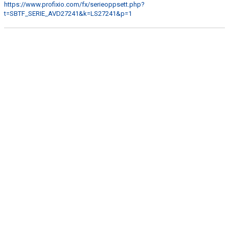
https://www.profixio.com/fx/serieoppsett.php?
SERIER
t=SBTF_SERIE_AVD27241&k=LS27241&p=1
TÄVLINGAR
FÖRBUND
VERKSAMHETEN
FÖRSÄKRING
HYRA BORDTENNISHALLEN