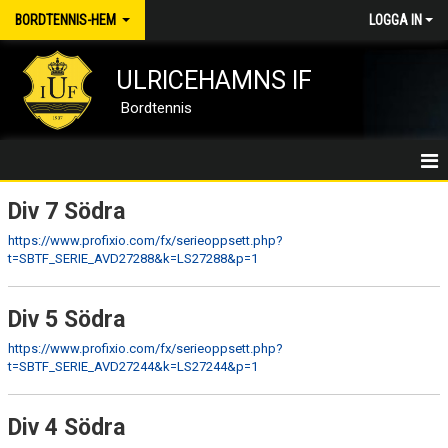
BORDTENNIS-HEM
LOGGA IN
ULRICEHAMNS IF
Bordtennis
BORDTENNIS/HEM
Div 7 Södra
https://www.profixio.com/fx/serieoppsett.php?
NYHETER
t=SBTF_SERIE_AVD27288&k=LS27288&p=1
MEDLEMSKAP
Div 5 Södra
KALENDER
https://www.profixio.com/fx/serieoppsett.php?
t=SBTF_SERIE_AVD27244&k=LS27244&p=1
DOKUMENT
KONTAKT
Div 4 Södra