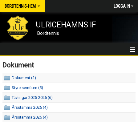
BORDTENNIS-HEM
LOGGA IN
ULRICEHAMNS IF
Bordtennis
BORDTENNIS/HEM
Dokument
NYHETER
Dokument (2)
Styrelsemöten (5)
MEDLEMSKAP
Tävlingar 2025-2026 (6)
KALENDER
Årsstämma 2025 (4)
DOKUMENT
Årsstämma 2026 (4)
KONTAKT