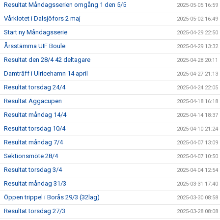
Resultat Måndagsserien omgång 1 den 5/5
2025-05-05 16:59
Vårklotet i Dalsjöfors 2 maj
2025-05-02 16:49
Start ny Måndagsserie
2025-04-29 22:50
Årsstämma UIF Boule
2025-04-29 13:32
Resultat den 28/4 42 deltagare
2025-04-28 20:11
Damträff i Ulricehamn 14 april
2025-04-27 21:13
Resultat torsdag 24/4
2025-04-24 22:05
Resultat Äggacupen
2025-04-18 16:18
Resultat måndag 14/4
2025-04-14 18:37
Resultat torsdag 10/4
2025-04-10 21:24
Resultat måndag 7/4
2025-04-07 13:09
Sektionsmöte 28/4
2025-04-07 10:50
Resultat torsdag 3/4
2025-04-04 12:54
Resultat måndag 31/3
2025-03-31 17:40
Öppen trippel i Borås 29/3 (32lag)
2025-03-30 08:58
Resultat torsdag 27/3
2025-03-28 08:08