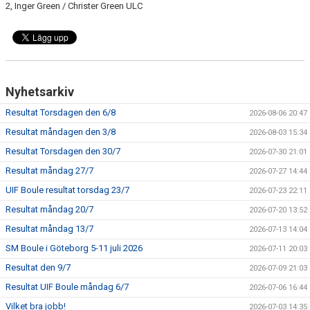
2, Inger Green / Christer Green ULC
Nyhetsarkiv
Resultat Torsdagen den 6/8
2026-08-06 20:47
Resultat måndagen den 3/8
2026-08-03 15:34
Resultat Torsdagen den 30/7
2026-07-30 21:01
Resultat måndag 27/7
2026-07-27 14:44
UIF Boule resultat torsdag 23/7
2026-07-23 22:11
Resultat måndag 20/7
2026-07-20 13:52
Resultat måndag 13/7
2026-07-13 14:04
SM Boule i Göteborg 5-11 juli 2026
2026-07-11 20:03
Resultat den 9/7
2026-07-09 21:03
Resultat UIF Boule måndag 6/7
2026-07-06 16:44
Vilket bra jobb!
2026-07-03 14:35