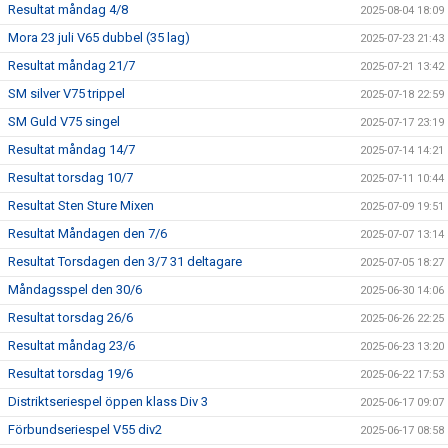
Resultat måndag 4/8
2025-08-04 18:09
Mora 23 juli V65 dubbel (35 lag)
2025-07-23 21:43
Resultat måndag 21/7
2025-07-21 13:42
SM silver V75 trippel
2025-07-18 22:59
SM Guld V75 singel
2025-07-17 23:19
Resultat måndag 14/7
2025-07-14 14:21
Resultat torsdag 10/7
2025-07-11 10:44
Resultat Sten Sture Mixen
2025-07-09 19:51
Resultat Måndagen den 7/6
2025-07-07 13:14
Resultat Torsdagen den 3/7 31 deltagare
2025-07-05 18:27
Måndagsspel den 30/6
2025-06-30 14:06
Resultat torsdag 26/6
2025-06-26 22:25
Resultat måndag 23/6
2025-06-23 13:20
Resultat torsdag 19/6
2025-06-22 17:53
Distriktseriespel öppen klass Div 3
2025-06-17 09:07
Förbundseriespel V55 div2
2025-06-17 08:58