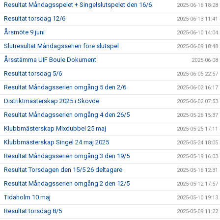
Resultat Måndagsspelet + Singelslutspelet den 16/6
2025-06-16 18:28
Resultat torsdag 12/6
2025-06-13 11:41
Årsmöte 9 juni
2025-06-10 14:04
Slutresultat Måndagsserien före slutspel
2025-06-09 18:48
Årsstämma UIF Boule Dokument
2025-06-08
Resultat torsdag 5/6
2025-06-05 22:57
Resultat Måndagsserien omgång 5 den 2/6
2025-06-02 16:17
Distriktmästerskap 2025 i Skövde
2025-06-02 07:53
Resultat Måndagsserien omgång 4 den 26/5
2025-05-26 15:37
Klubbmästerskap Mixdubbel 25 maj
2025-05-25 17:11
Klubbmästerskap Singel 24 maj 2025
2025-05-24 18:05
Resultat Måndagsserien omgång 3 den 19/5
2025-05-19 16:03
Resultat Torsdagen den 15/5 26 deltagare
2025-05-16 12:31
Resultat Måndagsserien omgång 2 den 12/5
2025-05-12 17:57
Tidaholm 10 maj
2025-05-10 19:13
Resultat torsdag 8/5
2025-05-09 11:22