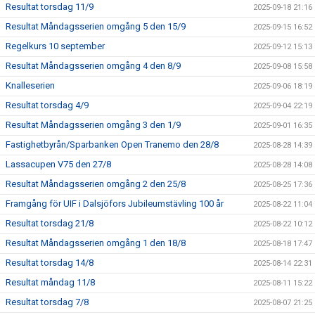
Resultat torsdag 11/9
2025-09-18 21:16
Resultat Måndagsserien omgång 5 den 15/9
2025-09-15 16:52
Regelkurs 10 september
2025-09-12 15:13
Resultat Måndagsserien omgång 4 den 8/9
2025-09-08 15:58
Knalleserien
2025-09-06 18:19
Resultat torsdag 4/9
2025-09-04 22:19
Resultat Måndagsserien omgång 3 den 1/9
2025-09-01 16:35
Fastighetbyrån/Sparbanken Open Tranemo den 28/8
2025-08-28 14:39
Lassacupen V75 den 27/8
2025-08-28 14:08
Resultat Måndagsserien omgång 2 den 25/8
2025-08-25 17:36
Framgång för UIF i Dalsjöfors Jubileumstävling 100 år
2025-08-22 11:04
Resultat torsdag 21/8
2025-08-22 10:12
Resultat Måndagsserien omgång 1 den 18/8
2025-08-18 17:47
Resultat torsdag 14/8
2025-08-14 22:31
Resultat måndag 11/8
2025-08-11 15:22
Resultat torsdag 7/8
2025-08-07 21:25