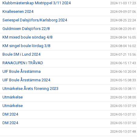
Klubbmästerskap Mixtrippel 3/11 2024
2024-11-03 17:23
Knalleserien 2024
2024-09-09 07:06
Seriespel Dalsjöfors/Karlsborg 2024
2024-08-25 22:24
Guldmixen Dalsjöfors 22/8
2024-08-23 09:41
KM mixed boule söndag 4/8
2024-08-04 16:05
KM singel boule lördag 3/8
2024-08-04 16:02
Boule SM i Lund 2024
2024-07-21 15:56
RANACUPEN i TRÅVAD
2024-06-15 17:43
UIF Boule Årsstämma
2024-06-10 20:04
UIF Boule Årsstämma 2024
2024-05-15 08:33
Utmärkelse Årets förening 2023
2024-05-13 08:11
Utmärkelse
2024-05-13 08:00
Utmärkelse
2024-05-13 07:59
DM 2024
2024-05-13 07:51
DM 2024
2024-05-13 07:50
2024-05-13 07:48