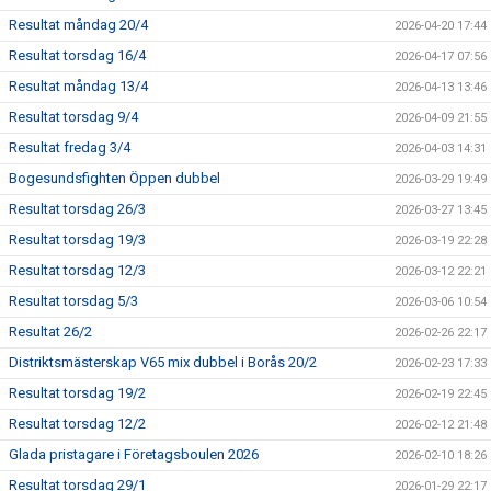
Resultat måndag 20/4
2026-04-20 17:44
Resultat torsdag 16/4
2026-04-17 07:56
Resultat måndag 13/4
2026-04-13 13:46
Resultat torsdag 9/4
2026-04-09 21:55
Resultat fredag 3/4
2026-04-03 14:31
Bogesundsfighten Öppen dubbel
2026-03-29 19:49
Resultat torsdag 26/3
2026-03-27 13:45
Resultat torsdag 19/3
2026-03-19 22:28
Resultat torsdag 12/3
2026-03-12 22:21
Resultat torsdag 5/3
2026-03-06 10:54
Resultat 26/2
2026-02-26 22:17
Distriktsmästerskap V65 mix dubbel i Borås 20/2
2026-02-23 17:33
Resultat torsdag 19/2
2026-02-19 22:45
Resultat torsdag 12/2
2026-02-12 21:48
Glada pristagare i Företagsboulen 2026
2026-02-10 18:26
Resultat torsdag 29/1
2026-01-29 22:17