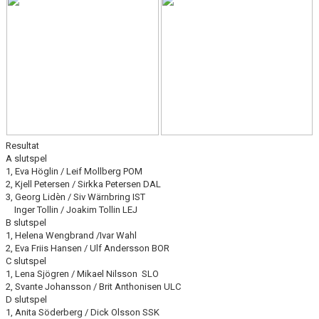
Resultat
A slutspel
1, Eva Höglin / Leif Mollberg POM
2, Kjell Petersen / Sirkka Petersen DAL
3, Georg Lidèn / Siv Wärnbring IST
Inger Tollin / Joakim Tollin LEJ
B slutspel
1, Helena Wengbrand /Ivar Wahl
2, Eva Friis Hansen / Ulf Andersson BOR
C slutspel
1, Lena Sjögren / Mikael Nilsson SLO
2, Svante Johansson / Brit Anthonisen ULC
D slutspel
1, Anita Söderberg / Dick Olsson SSK