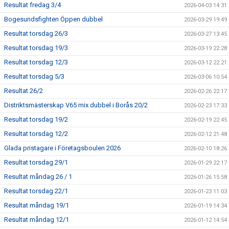
Resultat fredag 3/4
2026-04-03 14:31
Bogesundsfighten Öppen dubbel
2026-03-29 19:49
Resultat torsdag 26/3
2026-03-27 13:45
Resultat torsdag 19/3
2026-03-19 22:28
Resultat torsdag 12/3
2026-03-12 22:21
Resultat torsdag 5/3
2026-03-06 10:54
Resultat 26/2
2026-02-26 22:17
Distriktsmästerskap V65 mix dubbel i Borås 20/2
2026-02-23 17:33
Resultat torsdag 19/2
2026-02-19 22:45
Resultat torsdag 12/2
2026-02-12 21:48
Glada pristagare i Företagsboulen 2026
2026-02-10 18:26
Resultat torsdag 29/1
2026-01-29 22:17
Resultat måndag 26 / 1
2026-01-26 15:58
Resultat torsdag 22/1
2026-01-23 11:03
Resultat måndag 19/1
2026-01-19 14:34
Resultat måndag 12/1
2026-01-12 14:54