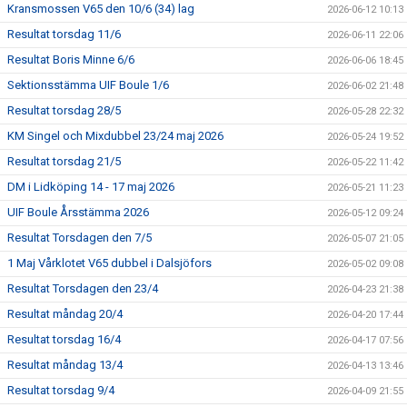
Kransmossen V65 den 10/6 (34) lag
2026-06-12 10:13
Resultat torsdag 11/6
2026-06-11 22:06
Resultat Boris Minne 6/6
2026-06-06 18:45
Sektionsstämma UIF Boule 1/6
2026-06-02 21:48
Resultat torsdag 28/5
2026-05-28 22:32
KM Singel och Mixdubbel 23/24 maj 2026
2026-05-24 19:52
Resultat torsdag 21/5
2026-05-22 11:42
DM i Lidköping 14 - 17 maj 2026
2026-05-21 11:23
UIF Boule Årsstämma 2026
2026-05-12 09:24
Resultat Torsdagen den 7/5
2026-05-07 21:05
1 Maj Vårklotet V65 dubbel i Dalsjöfors
2026-05-02 09:08
Resultat Torsdagen den 23/4
2026-04-23 21:38
Resultat måndag 20/4
2026-04-20 17:44
Resultat torsdag 16/4
2026-04-17 07:56
Resultat måndag 13/4
2026-04-13 13:46
Resultat torsdag 9/4
2026-04-09 21:55