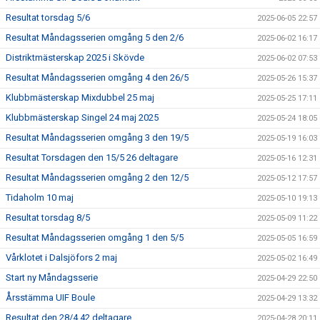
Resultat torsdag 5/6
2025-06-05 22:57
Resultat Måndagsserien omgång 5 den 2/6
2025-06-02 16:17
Distriktmästerskap 2025 i Skövde
2025-06-02 07:53
Resultat Måndagsserien omgång 4 den 26/5
2025-05-26 15:37
Klubbmästerskap Mixdubbel 25 maj
2025-05-25 17:11
Klubbmästerskap Singel 24 maj 2025
2025-05-24 18:05
Resultat Måndagsserien omgång 3 den 19/5
2025-05-19 16:03
Resultat Torsdagen den 15/5 26 deltagare
2025-05-16 12:31
Resultat Måndagsserien omgång 2 den 12/5
2025-05-12 17:57
Tidaholm 10 maj
2025-05-10 19:13
Resultat torsdag 8/5
2025-05-09 11:22
Resultat Måndagsserien omgång 1 den 5/5
2025-05-05 16:59
Vårklotet i Dalsjöfors 2 maj
2025-05-02 16:49
Start ny Måndagsserie
2025-04-29 22:50
Årsstämma UIF Boule
2025-04-29 13:32
Resultat den 28/4 42 deltagare
2025-04-28 20:11