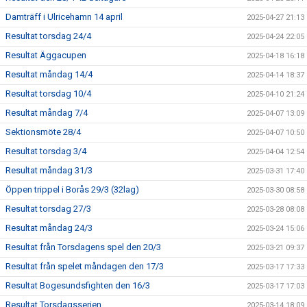
Damträff i Ulricehamn 14 april
2025-04-27 21:13
Resultat torsdag 24/4
2025-04-24 22:05
Resultat Äggacupen
2025-04-18 16:18
Resultat måndag 14/4
2025-04-14 18:37
Resultat torsdag 10/4
2025-04-10 21:24
Resultat måndag 7/4
2025-04-07 13:09
Sektionsmöte 28/4
2025-04-07 10:50
Resultat torsdag 3/4
2025-04-04 12:54
Resultat måndag 31/3
2025-03-31 17:40
Öppen trippel i Borås 29/3 (32lag)
2025-03-30 08:58
Resultat torsdag 27/3
2025-03-28 08:08
Resultat måndag 24/3
2025-03-24 15:06
Resultat från Torsdagens spel den 20/3
2025-03-21 09:37
Resultat från spelet måndagen den 17/3
2025-03-17 17:33
Resultat Bogesundsfighten den 16/3
2025-03-17 17:03
Resultat Torsdagsserien
2025-03-14 18:09