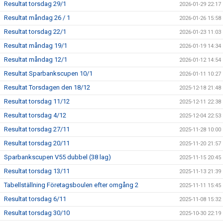
Resultat torsdag 29/1
2026-01-29 22:17
Resultat måndag 26 / 1
2026-01-26 15:58
Resultat torsdag 22/1
2026-01-23 11:03
Resultat måndag 19/1
2026-01-19 14:34
Resultat måndag 12/1
2026-01-12 14:54
Resultat Sparbankscupen 10/1
2026-01-11 10:27
Resultat Torsdagen den 18/12
2025-12-18 21:48
Resultat torsdag 11/12
2025-12-11 22:38
Resultat torsdag 4/12
2025-12-04 22:53
Resultat torsdag 27/11
2025-11-28 10:00
Resultat torsdag 20/11
2025-11-20 21:57
Sparbankscupen V55 dubbel (38 lag)
2025-11-15 20:45
Resultat torsdag 13/11
2025-11-13 21:39
Tabellställning Företagsboulen efter omgång 2
2025-11-11 15:45
Resultat torsdag 6/11
2025-11-08 15:32
Resultat torsdag 30/10
2025-10-30 22:19