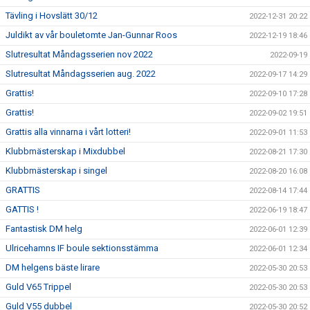
Tävling i Hovslätt 30/12
2022-12-31 20:22
Juldikt av vår bouletomte Jan-Gunnar Roos
2022-12-19 18:46
Slutresultat Måndagsserien nov 2022
2022-09-19
Slutresultat Måndagsserien aug. 2022
2022-09-17 14:29
Grattis!
2022-09-10 17:28
Grattis!
2022-09-02 19:51
Grattis alla vinnarna i vårt lotteri!
2022-09-01 11:53
Klubbmästerskap i Mixdubbel
2022-08-21 17:30
Klubbmästerskap i singel
2022-08-20 16:08
GRATTIS
2022-08-14 17:44
GATTIS !
2022-06-19 18:47
Fantastisk DM helg
2022-06-01 12:39
Ulricehamns IF boule sektionsstämma
2022-06-01 12:34
DM helgens bäste lirare
2022-05-30 20:53
Guld V65 Trippel
2022-05-30 20:53
Guld V55 dubbel
2022-05-30 20:52