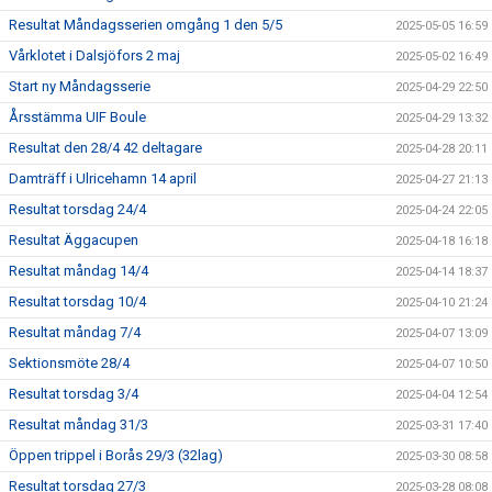
Resultat Måndagsserien omgång 1 den 5/5
2025-05-05 16:59
Vårklotet i Dalsjöfors 2 maj
2025-05-02 16:49
Start ny Måndagsserie
2025-04-29 22:50
Årsstämma UIF Boule
2025-04-29 13:32
Resultat den 28/4 42 deltagare
2025-04-28 20:11
Damträff i Ulricehamn 14 april
2025-04-27 21:13
Resultat torsdag 24/4
2025-04-24 22:05
Resultat Äggacupen
2025-04-18 16:18
Resultat måndag 14/4
2025-04-14 18:37
Resultat torsdag 10/4
2025-04-10 21:24
Resultat måndag 7/4
2025-04-07 13:09
Sektionsmöte 28/4
2025-04-07 10:50
Resultat torsdag 3/4
2025-04-04 12:54
Resultat måndag 31/3
2025-03-31 17:40
Öppen trippel i Borås 29/3 (32lag)
2025-03-30 08:58
Resultat torsdag 27/3
2025-03-28 08:08