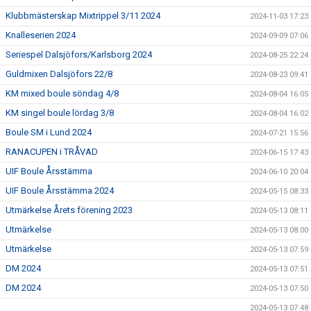
Klubbmästerskap Mixtrippel 3/11 2024
2024-11-03 17:23
Knalleserien 2024
2024-09-09 07:06
Seriespel Dalsjöfors/Karlsborg 2024
2024-08-25 22:24
Guldmixen Dalsjöfors 22/8
2024-08-23 09:41
KM mixed boule söndag 4/8
2024-08-04 16:05
KM singel boule lördag 3/8
2024-08-04 16:02
Boule SM i Lund 2024
2024-07-21 15:56
RANACUPEN i TRÅVAD
2024-06-15 17:43
UIF Boule Årsstämma
2024-06-10 20:04
UIF Boule Årsstämma 2024
2024-05-15 08:33
Utmärkelse Årets förening 2023
2024-05-13 08:11
Utmärkelse
2024-05-13 08:00
Utmärkelse
2024-05-13 07:59
DM 2024
2024-05-13 07:51
DM 2024
2024-05-13 07:50
2024-05-13 07:48