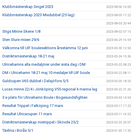
Klubbmästerskap Singel 2023
2023-08-06 16:00
Klubbmästerskap 2023 Mixdubbel (25 lag)
2023-08-05 17:22
2023-08-03 20:44
Stigs Minne Skene 1/8
2023-08-02 07:15
Sten Sture mixen 29/6
2023-06-29 16:59
Välkomna till UIF boulesektions årsstämma 12 juni
2023-05-30 12:50
Distriktsmästerskap 18-21 maj
2023-05-24 15:36
Ulricehamns alla medaljörer under sista dag i DM
2023-05-22 08:23
DM i Ulricehamn 18-21 maj.10 medaljer till UIF boule
2023-05-22 08:11
Guldcupen V65 dubbel i Dalsjöfors 5/5
2023-05-05 18:25
Lucas minne 22/4 i Jönköping V55 regional 6 manna lag
2023-04-22 21:26
3:e plats för Ulricehamn Boule i Bogesundsfighten
2023-04-03 14:04
Resultat Trippel i Falköping 17 mars
2023-03-17 17:22
Resultat Ulricacupen 11 mars
2023-03-11 16:52
Distriktsmästerskap mixtrippel i Skövde 25/2
2023-02-25 20:07
Tävling i Borås 5/1
2023-01-05 17:32