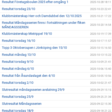
Resultat Företagsboulen 2025 efter omgång 1
2025-10-28 18:11
Resultat torsdag 23/10
2025-10-23 22:41
Klubbmästerskap Herr och Damdubbel den 12/10 2025
2025-10-21 17:22
Resultat Måndagsserien finns i fortsättningen under fliken
2025-10-20 14:54
MÅNDAGSSERIEN
Klubbmästerskap Mixtrippel 19/10
2025-10-19 17:39
Resultat torsdag 16/10
2025-10-17 11:57
Topp 3 Oktobercupen i Jönköping den 15/10
2025-10-15 16:50
Resultat måndag 13/10
2025-10-13 15:22
Resultat torsdag 9/10
2025-10-09 21:41
Resultat måndag 6/10
2025-10-06 15:40
Resultat från Åsundaslaget den 4/10
2025-10-05 10:56
Resultat torsdag 2/10
2025-10-02 21:47
Slutresultat måndagsserien avslutning 29/9
2025-09-29 15:15
Resultat torsdag 25/9
2025-09-25 21:34
Slutresultat Måndagsserien
2025-09-22 15:30
Resultat torsdag 18/9
2025-09-18 21:22