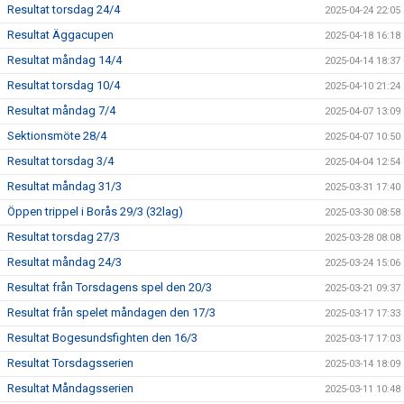
Resultat torsdag 24/4
2025-04-24 22:05
Resultat Äggacupen
2025-04-18 16:18
Resultat måndag 14/4
2025-04-14 18:37
Resultat torsdag 10/4
2025-04-10 21:24
Resultat måndag 7/4
2025-04-07 13:09
Sektionsmöte 28/4
2025-04-07 10:50
Resultat torsdag 3/4
2025-04-04 12:54
Resultat måndag 31/3
2025-03-31 17:40
Öppen trippel i Borås 29/3 (32lag)
2025-03-30 08:58
Resultat torsdag 27/3
2025-03-28 08:08
Resultat måndag 24/3
2025-03-24 15:06
Resultat från Torsdagens spel den 20/3
2025-03-21 09:37
Resultat från spelet måndagen den 17/3
2025-03-17 17:33
Resultat Bogesundsfighten den 16/3
2025-03-17 17:03
Resultat Torsdagsserien
2025-03-14 18:09
Resultat Måndagsserien
2025-03-11 10:48