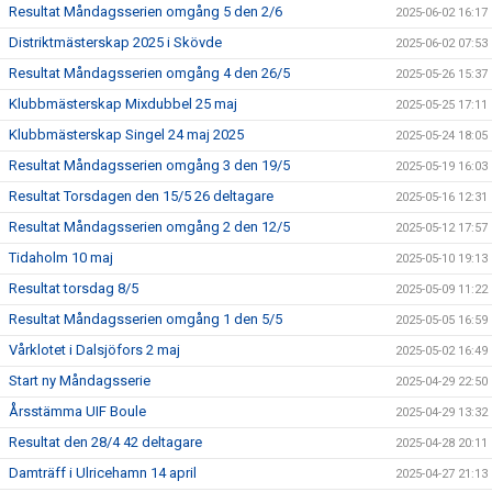
Resultat Måndagsserien omgång 5 den 2/6
2025-06-02 16:17
Distriktmästerskap 2025 i Skövde
2025-06-02 07:53
Resultat Måndagsserien omgång 4 den 26/5
2025-05-26 15:37
Klubbmästerskap Mixdubbel 25 maj
2025-05-25 17:11
Klubbmästerskap Singel 24 maj 2025
2025-05-24 18:05
Resultat Måndagsserien omgång 3 den 19/5
2025-05-19 16:03
Resultat Torsdagen den 15/5 26 deltagare
2025-05-16 12:31
Resultat Måndagsserien omgång 2 den 12/5
2025-05-12 17:57
Tidaholm 10 maj
2025-05-10 19:13
Resultat torsdag 8/5
2025-05-09 11:22
Resultat Måndagsserien omgång 1 den 5/5
2025-05-05 16:59
Vårklotet i Dalsjöfors 2 maj
2025-05-02 16:49
Start ny Måndagsserie
2025-04-29 22:50
Årsstämma UIF Boule
2025-04-29 13:32
Resultat den 28/4 42 deltagare
2025-04-28 20:11
Damträff i Ulricehamn 14 april
2025-04-27 21:13