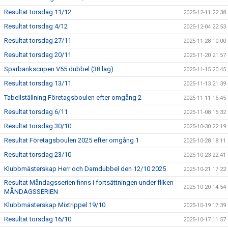
Resultat torsdag 11/12
2025-12-11 22:38
Resultat torsdag 4/12
2025-12-04 22:53
Resultat torsdag 27/11
2025-11-28 10:00
Resultat torsdag 20/11
2025-11-20 21:57
Sparbankscupen V55 dubbel (38 lag)
2025-11-15 20:45
Resultat torsdag 13/11
2025-11-13 21:39
Tabellställning Företagsboulen efter omgång 2
2025-11-11 15:45
Resultat torsdag 6/11
2025-11-08 15:32
Resultat torsdag 30/10
2025-10-30 22:19
Resultat Företagsboulen 2025 efter omgång 1
2025-10-28 18:11
Resultat torsdag 23/10
2025-10-23 22:41
Klubbmästerskap Herr och Damdubbel den 12/10 2025
2025-10-21 17:22
Resultat Måndagsserien finns i fortsättningen under fliken
2025-10-20 14:54
MÅNDAGSSERIEN
Klubbmästerskap Mixtrippel 19/10
2025-10-19 17:39
Resultat torsdag 16/10
2025-10-17 11:57