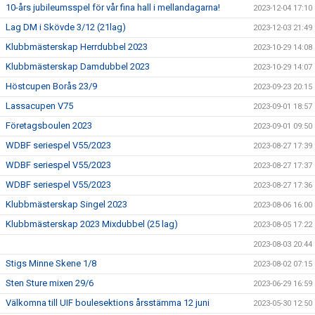
10-års jubileumsspel för vår fina hall i mellandagarna!
2023-12-04 17:10
Lag DM i Skövde 3/12 (21lag)
2023-12-03 21:49
Klubbmästerskap Herrdubbel 2023
2023-10-29 14:08
Klubbmästerskap Damdubbel 2023
2023-10-29 14:07
Höstcupen Borås 23/9
2023-09-23 20:15
Lassacupen V75
2023-09-01 18:57
Företagsboulen 2023
2023-09-01 09:50
WDBF seriespel V55/2023
2023-08-27 17:39
WDBF seriespel V55/2023
2023-08-27 17:37
WDBF seriespel V55/2023
2023-08-27 17:36
Klubbmästerskap Singel 2023
2023-08-06 16:00
Klubbmästerskap 2023 Mixdubbel (25 lag)
2023-08-05 17:22
2023-08-03 20:44
Stigs Minne Skene 1/8
2023-08-02 07:15
Sten Sture mixen 29/6
2023-06-29 16:59
Välkomna till UIF boulesektions årsstämma 12 juni
2023-05-30 12:50