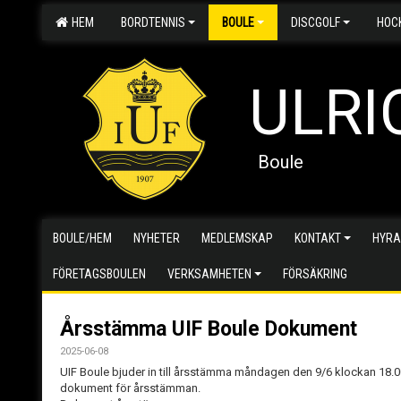
HEM
BORDTENNIS
BOULE
DISCGOLF
HOC
ULRI
Boule
BOULE/HEM
NYHETER
MEDLEMSKAP
KONTAKT
HYRA
FÖRETAGSBOULEN
VERKSAMHETEN
FÖRSÄKRING
Årsstämma UIF Boule Dokument
2025-06-08
UIF Boule bjuder in till årsstämma måndagen den 9/6 klockan 18.00
dokument för årsstämman.