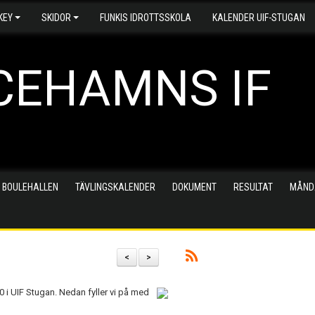
KEY
SKIDOR
FUNKIS IDROTTSSKOLA
KALENDER UIF-STUGAN
CEHAMNS IF
 BOULEHALLEN
TÄVLINGSKALENDER
DOKUMENT
RESULTAT
MÅND
<
>
 i UIF Stugan. Nedan fyller vi på med