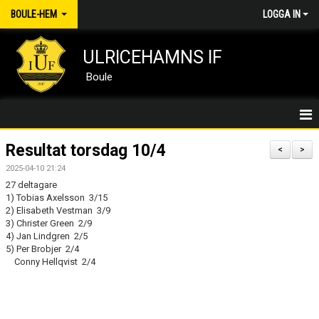
BOULE-HEM
LOGGA IN
ULRICEHAMNS IF
Boule
BOULE/HEM
Resultat torsdag 10/4
<
>
2025-04-10 21:24
NYHETER
27 deltagare
1) Tobias Axelsson 3/15
MEDLEMSKAP
2) Elisabeth Vestman 3/9
3) Christer Green 2/9
KONTAKT
4) Jan Lindgren 2/5
5) Per Brobjer 2/4
Conny Hellqvist 2/4
HYRA BOULEHALLEN
TÄVLINGSKALENDER