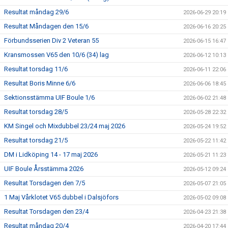
Resultat måndag 29/6
2026-06-29 20:19
Resultat Måndagen den 15/6
2026-06-16 20:25
Förbundsserien Div 2 Veteran 55
2026-06-15 16:47
Kransmossen V65 den 10/6 (34) lag
2026-06-12 10:13
Resultat torsdag 11/6
2026-06-11 22:06
Resultat Boris Minne 6/6
2026-06-06 18:45
Sektionsstämma UIF Boule 1/6
2026-06-02 21:48
Resultat torsdag 28/5
2026-05-28 22:32
KM Singel och Mixdubbel 23/24 maj 2026
2026-05-24 19:52
Resultat torsdag 21/5
2026-05-22 11:42
DM i Lidköping 14 - 17 maj 2026
2026-05-21 11:23
UIF Boule Årsstämma 2026
2026-05-12 09:24
Resultat Torsdagen den 7/5
2026-05-07 21:05
1 Maj Vårklotet V65 dubbel i Dalsjöfors
2026-05-02 09:08
Resultat Torsdagen den 23/4
2026-04-23 21:38
Resultat måndag 20/4
2026-04-20 17:44