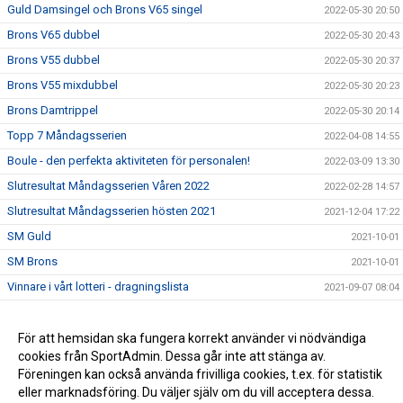
Guld Damsingel och Brons V65 singel
2022-05-30 20:50
Brons V65 dubbel
2022-05-30 20:43
Brons V55 dubbel
2022-05-30 20:37
Brons V55 mixdubbel
2022-05-30 20:23
Brons Damtrippel
2022-05-30 20:14
Topp 7 Måndagsserien
2022-04-08 14:55
Boule - den perfekta aktiviteten för personalen!
2022-03-09 13:30
Slutresultat Måndagsserien Våren 2022
2022-02-28 14:57
Slutresultat Måndagsserien hösten 2021
2021-12-04 17:22
SM Guld
2021-10-01
SM Brons
2021-10-01
Vinnare i vårt lotteri - dragningslista
2021-09-07 08:04
Resultat från lyckade DM tävlingar på Lassalyckan 21-24 juli
2021-07-26 14:22
Pristagarna i Sten Sture Mixen 2021
För att hemsidan ska fungera korrekt använder vi nödvändiga
2021-07-19 15:13
cookies från SportAdmin. Dessa går inte att stänga av.
Resultat från Lassalyckan Open den 16/6 2021
2021-06-29 11:02
Föreningen kan också använda frivilliga cookies, t.ex. för statistik
eller marknadsföring. Du väljer själv om du vill acceptera dessa.