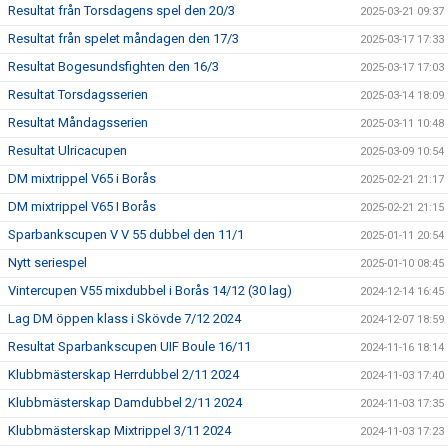
Resultat från Torsdagens spel den 20/3
2025-03-21 09:37
Resultat från spelet måndagen den 17/3
2025-03-17 17:33
Resultat Bogesundsfighten den 16/3
2025-03-17 17:03
Resultat Torsdagsserien
2025-03-14 18:09
Resultat Måndagsserien
2025-03-11 10:48
Resultat Ulricacupen
2025-03-09 10:54
DM mixtrippel V65 i Borås
2025-02-21 21:17
DM mixtrippel V65 I Borås
2025-02-21 21:15
Sparbankscupen V V 55 dubbel den 11/1
2025-01-11 20:54
Nytt seriespel
2025-01-10 08:45
Vintercupen V55 mixdubbel i Borås 14/12 (30 lag)
2024-12-14 16:45
Lag DM öppen klass i Skövde 7/12 2024
2024-12-07 18:59
Resultat Sparbankscupen UIF Boule 16/11
2024-11-16 18:14
Klubbmästerskap Herrdubbel 2/11 2024
2024-11-03 17:40
Klubbmästerskap Damdubbel 2/11 2024
2024-11-03 17:35
Klubbmästerskap Mixtrippel 3/11 2024
2024-11-03 17:23