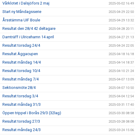
Vårklotet i Dalsjöfors 2 maj
2025-05-02 16:49
Start ny Måndagsserie
2025-04-29 22:50
Årsstämma UIF Boule
2025-04-29 13:32
Resultat den 28/4 42 deltagare
2025-04-28 20:11
Damträff i Ulricehamn 14 april
2025-04-27 21:13
Resultat torsdag 24/4
2025-04-24 22:05
Resultat Äggacupen
2025-04-18 16:18
Resultat måndag 14/4
2025-04-14 18:37
Resultat torsdag 10/4
2025-04-10 21:24
Resultat måndag 7/4
2025-04-07 13:09
Sektionsmöte 28/4
2025-04-07 10:50
Resultat torsdag 3/4
2025-04-04 12:54
Resultat måndag 31/3
2025-03-31 17:40
Öppen trippel i Borås 29/3 (32lag)
2025-03-30 08:58
Resultat torsdag 27/3
2025-03-28 08:08
Resultat måndag 24/3
2025-03-24 15:06