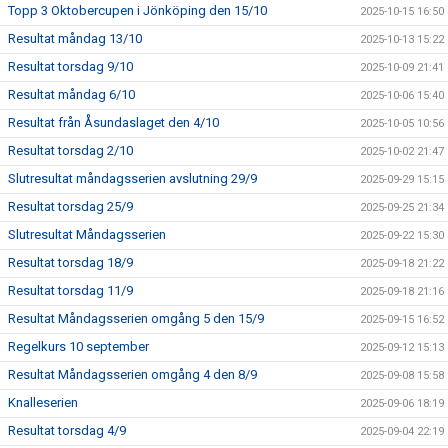
Topp 3 Oktobercupen i Jönköping den 15/10
2025-10-15 16:50
Resultat måndag 13/10
2025-10-13 15:22
Resultat torsdag 9/10
2025-10-09 21:41
Resultat måndag 6/10
2025-10-06 15:40
Resultat från Åsundaslaget den 4/10
2025-10-05 10:56
Resultat torsdag 2/10
2025-10-02 21:47
Slutresultat måndagsserien avslutning 29/9
2025-09-29 15:15
Resultat torsdag 25/9
2025-09-25 21:34
Slutresultat Måndagsserien
2025-09-22 15:30
Resultat torsdag 18/9
2025-09-18 21:22
Resultat torsdag 11/9
2025-09-18 21:16
Resultat Måndagsserien omgång 5 den 15/9
2025-09-15 16:52
Regelkurs 10 september
2025-09-12 15:13
Resultat Måndagsserien omgång 4 den 8/9
2025-09-08 15:58
Knalleserien
2025-09-06 18:19
Resultat torsdag 4/9
2025-09-04 22:19