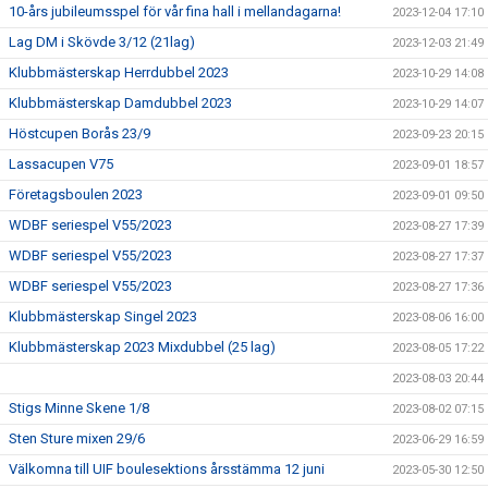
10-års jubileumsspel för vår fina hall i mellandagarna!
2023-12-04 17:10
Lag DM i Skövde 3/12 (21lag)
2023-12-03 21:49
Klubbmästerskap Herrdubbel 2023
2023-10-29 14:08
Klubbmästerskap Damdubbel 2023
2023-10-29 14:07
Höstcupen Borås 23/9
2023-09-23 20:15
Lassacupen V75
2023-09-01 18:57
Företagsboulen 2023
2023-09-01 09:50
WDBF seriespel V55/2023
2023-08-27 17:39
WDBF seriespel V55/2023
2023-08-27 17:37
WDBF seriespel V55/2023
2023-08-27 17:36
Klubbmästerskap Singel 2023
2023-08-06 16:00
Klubbmästerskap 2023 Mixdubbel (25 lag)
2023-08-05 17:22
2023-08-03 20:44
Stigs Minne Skene 1/8
2023-08-02 07:15
Sten Sture mixen 29/6
2023-06-29 16:59
Välkomna till UIF boulesektions årsstämma 12 juni
2023-05-30 12:50