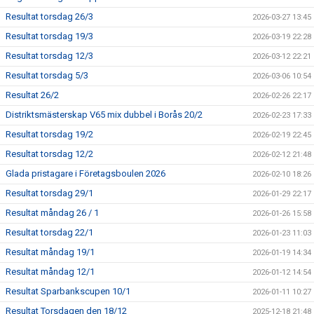
Resultat torsdag 26/3
2026-03-27 13:45
Resultat torsdag 19/3
2026-03-19 22:28
Resultat torsdag 12/3
2026-03-12 22:21
Resultat torsdag 5/3
2026-03-06 10:54
Resultat 26/2
2026-02-26 22:17
Distriktsmästerskap V65 mix dubbel i Borås 20/2
2026-02-23 17:33
Resultat torsdag 19/2
2026-02-19 22:45
Resultat torsdag 12/2
2026-02-12 21:48
Glada pristagare i Företagsboulen 2026
2026-02-10 18:26
Resultat torsdag 29/1
2026-01-29 22:17
Resultat måndag 26 / 1
2026-01-26 15:58
Resultat torsdag 22/1
2026-01-23 11:03
Resultat måndag 19/1
2026-01-19 14:34
Resultat måndag 12/1
2026-01-12 14:54
Resultat Sparbankscupen 10/1
2026-01-11 10:27
Resultat Torsdagen den 18/12
2025-12-18 21:48