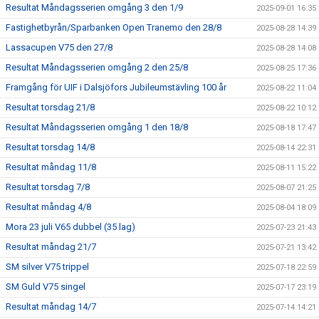
Resultat Måndagsserien omgång 3 den 1/9
2025-09-01 16:35
Fastighetbyrån/Sparbanken Open Tranemo den 28/8
2025-08-28 14:39
Lassacupen V75 den 27/8
2025-08-28 14:08
Resultat Måndagsserien omgång 2 den 25/8
2025-08-25 17:36
Framgång för UIF i Dalsjöfors Jubileumstävling 100 år
2025-08-22 11:04
Resultat torsdag 21/8
2025-08-22 10:12
Resultat Måndagsserien omgång 1 den 18/8
2025-08-18 17:47
Resultat torsdag 14/8
2025-08-14 22:31
Resultat måndag 11/8
2025-08-11 15:22
Resultat torsdag 7/8
2025-08-07 21:25
Resultat måndag 4/8
2025-08-04 18:09
Mora 23 juli V65 dubbel (35 lag)
2025-07-23 21:43
Resultat måndag 21/7
2025-07-21 13:42
SM silver V75 trippel
2025-07-18 22:59
SM Guld V75 singel
2025-07-17 23:19
Resultat måndag 14/7
2025-07-14 14:21