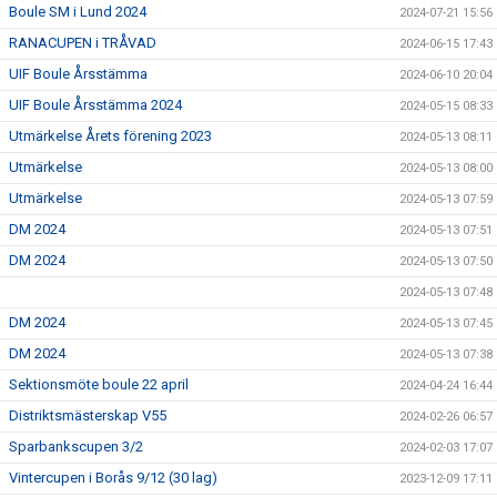
Boule SM i Lund 2024
2024-07-21 15:56
RANACUPEN i TRÅVAD
2024-06-15 17:43
UIF Boule Årsstämma
2024-06-10 20:04
UIF Boule Årsstämma 2024
2024-05-15 08:33
Utmärkelse Årets förening 2023
2024-05-13 08:11
Utmärkelse
2024-05-13 08:00
Utmärkelse
2024-05-13 07:59
DM 2024
2024-05-13 07:51
DM 2024
2024-05-13 07:50
2024-05-13 07:48
DM 2024
2024-05-13 07:45
DM 2024
2024-05-13 07:38
Sektionsmöte boule 22 april
2024-04-24 16:44
Distriktsmästerskap V55
2024-02-26 06:57
Sparbankscupen 3/2
2024-02-03 17:07
Vintercupen i Borås 9/12 (30 lag)
2023-12-09 17:11