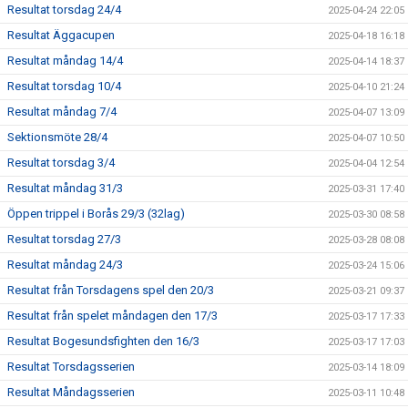
Resultat torsdag 24/4
2025-04-24 22:05
Resultat Äggacupen
2025-04-18 16:18
Resultat måndag 14/4
2025-04-14 18:37
Resultat torsdag 10/4
2025-04-10 21:24
Resultat måndag 7/4
2025-04-07 13:09
Sektionsmöte 28/4
2025-04-07 10:50
Resultat torsdag 3/4
2025-04-04 12:54
Resultat måndag 31/3
2025-03-31 17:40
Öppen trippel i Borås 29/3 (32lag)
2025-03-30 08:58
Resultat torsdag 27/3
2025-03-28 08:08
Resultat måndag 24/3
2025-03-24 15:06
Resultat från Torsdagens spel den 20/3
2025-03-21 09:37
Resultat från spelet måndagen den 17/3
2025-03-17 17:33
Resultat Bogesundsfighten den 16/3
2025-03-17 17:03
Resultat Torsdagsserien
2025-03-14 18:09
Resultat Måndagsserien
2025-03-11 10:48