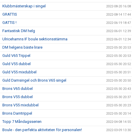
Klubbmästerskap i singel
2022-08-20 16:08
GRATTIS
2022-08-14 17:44
GATTIS !
2022-06-19 18:47
Fantastisk DM helg
2022-06-01 12:39
Ulricehamns IF boule sektionsstämma
2022-06-01 12:34
DM helgens bäste lirare
2022-05-30 20:53
Guld V65 Trippel
2022-05-30 20:53
Guld V55 dubbel
2022-05-30 20:52
Guld V55 mixdubbel
2022-05-30 20:51
Guld Damsingel och Brons V65 singel
2022-05-30 20:50
Brons V65 dubbel
2022-05-30 20:43
Brons V55 dubbel
2022-05-30 20:37
Brons V55 mixdubbel
2022-05-30 20:23
Brons Damtrippel
2022-05-30 20:14
Topp 7 Måndagsserien
2022-04-08 14:55
Boule - den perfekta aktiviteten för personalen!
2022-03-09 13:30