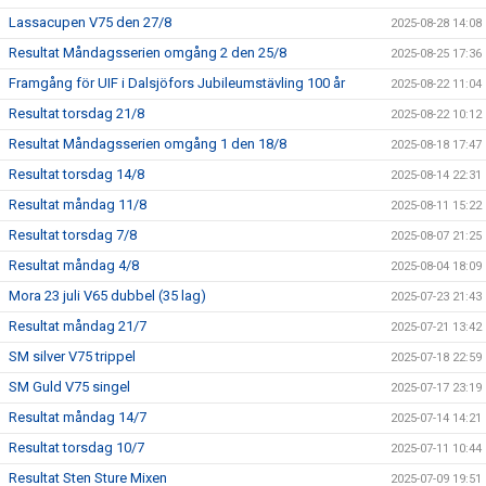
Lassacupen V75 den 27/8
2025-08-28 14:08
Resultat Måndagsserien omgång 2 den 25/8
2025-08-25 17:36
Framgång för UIF i Dalsjöfors Jubileumstävling 100 år
2025-08-22 11:04
Resultat torsdag 21/8
2025-08-22 10:12
Resultat Måndagsserien omgång 1 den 18/8
2025-08-18 17:47
Resultat torsdag 14/8
2025-08-14 22:31
Resultat måndag 11/8
2025-08-11 15:22
Resultat torsdag 7/8
2025-08-07 21:25
Resultat måndag 4/8
2025-08-04 18:09
Mora 23 juli V65 dubbel (35 lag)
2025-07-23 21:43
Resultat måndag 21/7
2025-07-21 13:42
SM silver V75 trippel
2025-07-18 22:59
SM Guld V75 singel
2025-07-17 23:19
Resultat måndag 14/7
2025-07-14 14:21
Resultat torsdag 10/7
2025-07-11 10:44
Resultat Sten Sture Mixen
2025-07-09 19:51