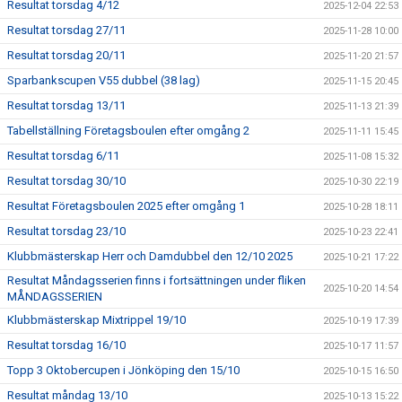
Resultat torsdag 4/12
2025-12-04 22:53
Resultat torsdag 27/11
2025-11-28 10:00
Resultat torsdag 20/11
2025-11-20 21:57
Sparbankscupen V55 dubbel (38 lag)
2025-11-15 20:45
Resultat torsdag 13/11
2025-11-13 21:39
Tabellställning Företagsboulen efter omgång 2
2025-11-11 15:45
Resultat torsdag 6/11
2025-11-08 15:32
Resultat torsdag 30/10
2025-10-30 22:19
Resultat Företagsboulen 2025 efter omgång 1
2025-10-28 18:11
Resultat torsdag 23/10
2025-10-23 22:41
Klubbmästerskap Herr och Damdubbel den 12/10 2025
2025-10-21 17:22
Resultat Måndagsserien finns i fortsättningen under fliken
2025-10-20 14:54
MÅNDAGSSERIEN
Klubbmästerskap Mixtrippel 19/10
2025-10-19 17:39
Resultat torsdag 16/10
2025-10-17 11:57
Topp 3 Oktobercupen i Jönköping den 15/10
2025-10-15 16:50
Resultat måndag 13/10
2025-10-13 15:22