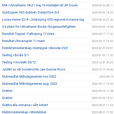
DM i Ulricehamn 18-21 maj.10 medaljer till UIF boule
2023-05-22 08:11
Guldcupen V65 dubbel i Dalsjöfors 5/5
2023-05-05 18:25
Lucas minne 22/4 i Jönköping V55 regional 6 manna lag
2023-04-22 21:26
3:e plats för Ulricehamn Boule i Bogesundsfighten
2023-04-03 14:04
Resultat Trippel i Falköping 17 mars
2023-03-17 17:22
Resultat Ulricacupen 11 mars
2023-03-11 16:52
Distriktsmästerskap mixtrippel i Skövde 25/2
2023-02-25 20:07
Tävling i Borås 5/1
2023-01-05 17:32
Tävling i Hovslätt 30/12
2022-12-31 20:22
Juldikt av vår bouletomte Jan-Gunnar Roos
2022-12-19 18:46
Slutresultat Måndagsserien nov 2022
2022-09-19
Slutresultat Måndagsserien aug. 2022
2022-09-17 14:29
Grattis!
2022-09-10 17:28
Grattis!
2022-09-02 19:51
Grattis alla vinnarna i vårt lotteri!
2022-09-01 11:53
Klubbmästerskap i Mixdubbel
2022-08-21 17:30