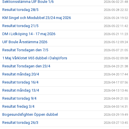
Sektionsstämma UIF Boule 1/6
2026-06-02 21:48
Resultat torsdag 28/5
2026-05-28 22:32
KM Singel och Mixdubbel 23/24 maj 2026
2026-05-24 19:52
Resultat torsdag 21/5
2026-05-22 11:42
DM i Lidköping 14 - 17 maj 2026
2026-05-21 11:23
UIF Boule Årsstämma 2026
2026-05-12 09:24
Resultat Torsdagen den 7/5
2026-05-07 21:05
1 Maj Vårklotet V65 dubbel i Dalsjöfors
2026-05-02 09:08
Resultat Torsdagen den 23/4
2026-04-23 21:38
Resultat måndag 20/4
2026-04-20 17:44
Resultat torsdag 16/4
2026-04-17 07:56
Resultat måndag 13/4
2026-04-13 13:46
Resultat torsdag 9/4
2026-04-09 21:55
Resultat fredag 3/4
2026-04-03 14:31
Bogesundsfighten Öppen dubbel
2026-03-29 19:49
Resultat torsdag 26/3
2026-03-27 13:45