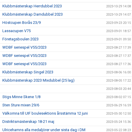
Klubbmästerskap Herrdubbel 2023
2023-10-29 14:08
Klubbmästerskap Damdubbel 2023
2023-10-29 14:07
Höstcupen Borås 23/9
2023-09-23 20:15
Lassacupen V75
2023-09-01 18:57
Företagsboulen 2023
2023-09-01 09:50
WDBF seriespel V55/2023
2023-08-27 17:39
WDBF seriespel V55/2023
2023-08-27 17:37
WDBF seriespel V55/2023
2023-08-27 17:36
Klubbmästerskap Singel 2023
2023-08-06 16:00
Klubbmästerskap 2023 Mixdubbel (25 lag)
2023-08-05 17:22
2023-08-03 20:44
Stigs Minne Skene 1/8
2023-08-02 07:15
Sten Sture mixen 29/6
2023-06-29 16:59
Välkomna till UIF boulesektions årsstämma 12 juni
2023-05-30 12:50
Distriktsmästerskap 18-21 maj
2023-05-24 15:36
Ulricehamns alla medaljörer under sista dag i DM
2023-05-22 08:23