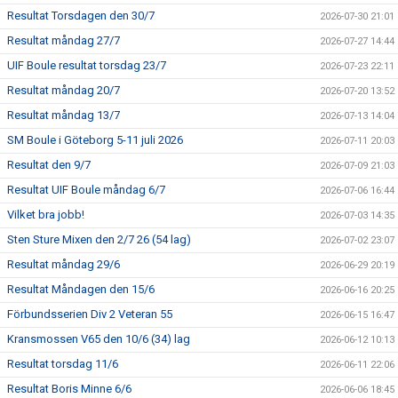
Resultat Torsdagen den 30/7
2026-07-30 21:01
Resultat måndag 27/7
2026-07-27 14:44
UIF Boule resultat torsdag 23/7
2026-07-23 22:11
Resultat måndag 20/7
2026-07-20 13:52
Resultat måndag 13/7
2026-07-13 14:04
SM Boule i Göteborg 5-11 juli 2026
2026-07-11 20:03
Resultat den 9/7
2026-07-09 21:03
Resultat UIF Boule måndag 6/7
2026-07-06 16:44
Vilket bra jobb!
2026-07-03 14:35
Sten Sture Mixen den 2/7 26 (54 lag)
2026-07-02 23:07
Resultat måndag 29/6
2026-06-29 20:19
Resultat Måndagen den 15/6
2026-06-16 20:25
Förbundsserien Div 2 Veteran 55
2026-06-15 16:47
Kransmossen V65 den 10/6 (34) lag
2026-06-12 10:13
Resultat torsdag 11/6
2026-06-11 22:06
Resultat Boris Minne 6/6
2026-06-06 18:45