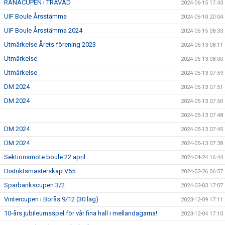
RANACUPEN i TRÅVAD
2024-06-15 17:43
UIF Boule Årsstämma
2024-06-10 20:04
UIF Boule Årsstämma 2024
2024-05-15 08:33
Utmärkelse Årets förening 2023
2024-05-13 08:11
Utmärkelse
2024-05-13 08:00
Utmärkelse
2024-05-13 07:59
DM 2024
2024-05-13 07:51
DM 2024
2024-05-13 07:50
2024-05-13 07:48
DM 2024
2024-05-13 07:45
DM 2024
2024-05-13 07:38
Sektionsmöte boule 22 april
2024-04-24 16:44
Distriktsmästerskap V55
2024-02-26 06:57
Sparbankscupen 3/2
2024-02-03 17:07
Vintercupen i Borås 9/12 (30 lag)
2023-12-09 17:11
10-års jubileumsspel för vår fina hall i mellandagarna!
2023-12-04 17:10