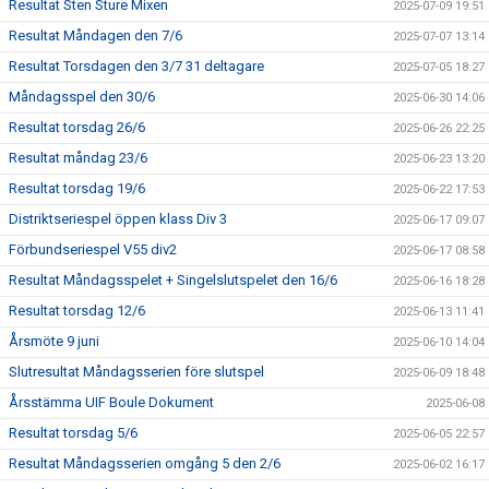
Resultat Sten Sture Mixen
2025-07-09 19:51
Resultat Måndagen den 7/6
2025-07-07 13:14
Resultat Torsdagen den 3/7 31 deltagare
2025-07-05 18:27
Måndagsspel den 30/6
2025-06-30 14:06
Resultat torsdag 26/6
2025-06-26 22:25
Resultat måndag 23/6
2025-06-23 13:20
Resultat torsdag 19/6
2025-06-22 17:53
Distriktseriespel öppen klass Div 3
2025-06-17 09:07
Förbundseriespel V55 div2
2025-06-17 08:58
Resultat Måndagsspelet + Singelslutspelet den 16/6
2025-06-16 18:28
Resultat torsdag 12/6
2025-06-13 11:41
Årsmöte 9 juni
2025-06-10 14:04
Slutresultat Måndagsserien före slutspel
2025-06-09 18:48
Årsstämma UIF Boule Dokument
2025-06-08
Resultat torsdag 5/6
2025-06-05 22:57
Resultat Måndagsserien omgång 5 den 2/6
2025-06-02 16:17