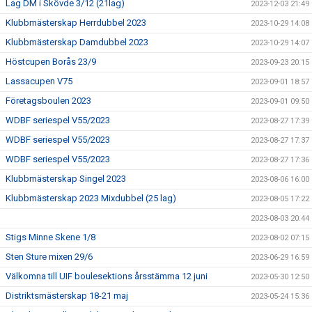
Lag DM i Skövde 3/12 (21lag)
2023-12-03 21:49
Klubbmästerskap Herrdubbel 2023
2023-10-29 14:08
Klubbmästerskap Damdubbel 2023
2023-10-29 14:07
Höstcupen Borås 23/9
2023-09-23 20:15
Lassacupen V75
2023-09-01 18:57
Företagsboulen 2023
2023-09-01 09:50
WDBF seriespel V55/2023
2023-08-27 17:39
WDBF seriespel V55/2023
2023-08-27 17:37
WDBF seriespel V55/2023
2023-08-27 17:36
Klubbmästerskap Singel 2023
2023-08-06 16:00
Klubbmästerskap 2023 Mixdubbel (25 lag)
2023-08-05 17:22
2023-08-03 20:44
Stigs Minne Skene 1/8
2023-08-02 07:15
Sten Sture mixen 29/6
2023-06-29 16:59
Välkomna till UIF boulesektions årsstämma 12 juni
2023-05-30 12:50
Distriktsmästerskap 18-21 maj
2023-05-24 15:36