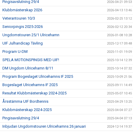
Pingisavslutning 29/4
2026-04-21 09:53
Klubbmästerskap 2026
2026-04-13 13:46
Veterantouren 10/3
2026-02-25 13:12
Seniorpingis 2025-2026
2026-02-12 20:34
Ungdomstouren 25/1 Ulricehamn
2026-01-08 10:28
UIF Julhandicap Tävling
2025-12-17 09:48
Program U-DM
2025-11-01 19:09
SPELA MOTIONSPINGIS MED UIF!
2025-10-14 12:39
DM Ungdom Ulricehamn 8/11
2025-10-14 07:32
Program Bogeslaget Ulricehamns IF 2025
2025-10-09 21:56
Bogeslaget Ulricehamns IF 2025
2025-09-11 14:49
Resultat Klubbmästerskap 2024-2025
2025-05-07 10:45
Årsstämma UIF Bordtennis
2025-04-29 13:25
Klubbmästerskap 2024-2025
2025-04-04 07:27
Pingisavslutning 29/4
2025-04-04 07:13
Inbjudan Ungdomstouren Ulricehamns 26 januari
2024-12-14 19:37