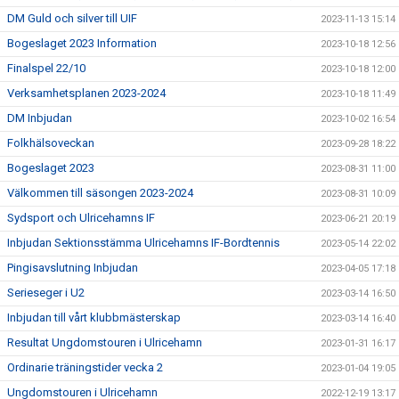
DM Guld och silver till UIF
2023-11-13 15:14
Bogeslaget 2023 Information
2023-10-18 12:56
Finalspel 22/10
2023-10-18 12:00
Verksamhetsplanen 2023-2024
2023-10-18 11:49
DM Inbjudan
2023-10-02 16:54
Folkhälsoveckan
2023-09-28 18:22
Bogeslaget 2023
2023-08-31 11:00
Välkommen till säsongen 2023-2024
2023-08-31 10:09
Sydsport och Ulricehamns IF
2023-06-21 20:19
Inbjudan Sektionsstämma Ulricehamns IF-Bordtennis
2023-05-14 22:02
Pingisavslutning Inbjudan
2023-04-05 17:18
Serieseger i U2
2023-03-14 16:50
Inbjudan till vårt klubbmästerskap
2023-03-14 16:40
Resultat Ungdomstouren i Ulricehamn
2023-01-31 16:17
Ordinarie träningstider vecka 2
2023-01-04 19:05
Ungdomstouren i Ulricehamn
2022-12-19 13:17