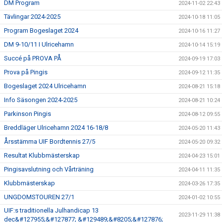
DM Program
2024-11-02 22:43
Tävlingar 2024-2025
2024-10-18 11:05
Program Bogeslaget 2024
2024-10-16 11:27
DM 9-10/11 I Ulricehamn
2024-10-14 15:19
Succé på PROVA PÅ
2024-09-19 17:03
Prova på Pingis
2024-09-12 11:35
Bogeslaget 2024 Ulricehamn
2024-08-21 15:18
Info Säsongen 2024-2025
2024-08-21 10:24
Parkinson Pingis
2024-08-12 09:55
Breddläger Ulricehamn 2024 16-18/8
2024-05-20 11:43
Årsstämma UIF Bordtennis 27/5
2024-05-20 09:32
Resultat Klubbmästerskap
2024-04-23 15:01
Pingisavslutning och Vårträning
2024-04-11 11:35
Klubbmästerskap
2024-03-26 17:35
UNGDOMSTOUREN 27/1
2024-01-02 10:55
UIF:s traditionella Julhandicap 13
2023-11-29 11:38
dec&#127955;&#127877; &#129489;&#8205;&#127876;