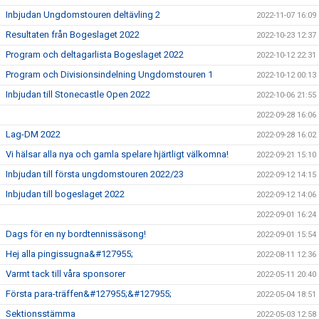
Inbjudan Ungdomstouren deltävling 2
2022-11-07 16:09
Resultaten från Bogeslaget 2022
2022-10-23 12:37
Program och deltagarlista Bogeslaget 2022
2022-10-12 22:31
Program och Divisionsindelning Ungdomstouren 1
2022-10-12 00:13
Inbjudan till Stonecastle Open 2022
2022-10-06 21:55
2022-09-28 16:06
Lag-DM 2022
2022-09-28 16:02
Vi hälsar alla nya och gamla spelare hjärtligt välkomna!
2022-09-21 15:10
Inbjudan till första ungdomstouren 2022/23
2022-09-12 14:15
Inbjudan till bogeslaget 2022
2022-09-12 14:06
2022-09-01 16:24
Dags för en ny bordtennissäsong!
2022-09-01 15:54
Hej alla pingissugna&#127955;
2022-08-11 12:36
Varmt tack till våra sponsorer
2022-05-11 20:40
Första para-träffen&#127955;&#127955;
2022-05-04 18:51
Sektionsstämma
2022-05-03 12:58