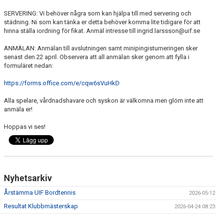
SERIER
SERVERING: Vi behöver några som kan hjälpa till med servering och
städning. Ni som kan tänka er detta behöver komma lite tidigare för att
TÄVLINGAR
hinna ställa iordning för fikat. Anmäl intresse till ingrid.larssson@uif.se
FÖRBUND
ANMÄLAN: Anmälan till avslutningen samt minipingisturneringen sker
senast den 22 april. Observera att all anmälan sker genom att fylla i
formuläret nedan:
VERKSAMHETEN
https://forms.office.com/e/cqw6sVuHkD
FÖRSÄKRING
Alla spelare, vårdnadshavare och syskon är välkomna men glöm inte att
anmäla er!
HYRA BORDTENNISHALLEN
Hoppas vi ses!
Nyhetsarkiv
Årstämma UIF Bordtennis
2026-05-12
Resultat Klubbmästerskap
2026-04-24 08:23