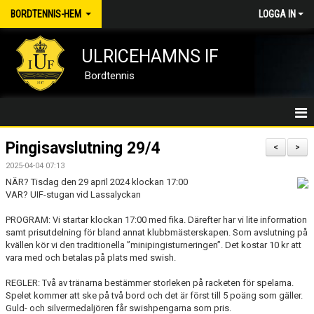
BORDTENNIS-HEM
LOGGA IN
ULRICEHAMNS IF
Bordtennis
BORDTENNIS/HEM
Pingisavslutning 29/4
<
>
2025-04-04 07:13
NYHETER
NÄR? Tisdag den 29 april 2024 klockan 17:00
VAR? UIF-stugan vid Lassalyckan
MEDLEMSKAP
PROGRAM: Vi startar klockan 17:00 med fika. Därefter har vi lite information
KALENDER
samt prisutdelning för bland annat klubbmästerskapen. Som avslutning på
kvällen kör vi den traditionella ”minipingisturneringen”. Det kostar 10 kr att
vara med och betalas på plats med swish.
DOKUMENT
REGLER: Två av tränarna bestämmer storleken på racketen för spelarna.
KONTAKT
Spelet kommer att ske på två bord och det är först till 5 poäng som gäller.
Guld- och silvermedaljören får swishpengarna som pris.