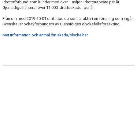
idrottsförbund som kunder med över 1 miljon idrottsutövare per år.
MATCHER
Gjensidige hanterar över 11 000 idrottsskador per år.
FÖRSÄKRING
Från om med 2019-10-01 omfattas du som är aktiv i en förening som ingår i
Svenska Ishockeyförbundets av Gjensidiges olycksfallsförsäkring.
VERKSAMHETEN
Mer information och anmäl din skada/olycka här
BOKA HYLLAN
ISSCHEMA 2025-2026
TRE KRONORS HOCKEYSKOLA
ANMÄLAN CAMPER OCH LÄGER
GULA TRÅDEN UIF HOCKEY