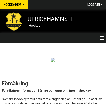
HOCKEY-HEM
LOGGA IN
ULRICEHAMNS IF
Hockey
HOCKEY/HEM
NYHETER
MEDLEMSKAP
KALENDER
Försäkring
DOKUMENT
Försäkringsinformation för lag och ungdom, inom Ishockey
Svenska Ishockeyförbundets försäkringsbolag är Gjensidige. De är en av
KONTAKT
nordens största aktörer inom idrottsförsäkring och har över 20 stycken