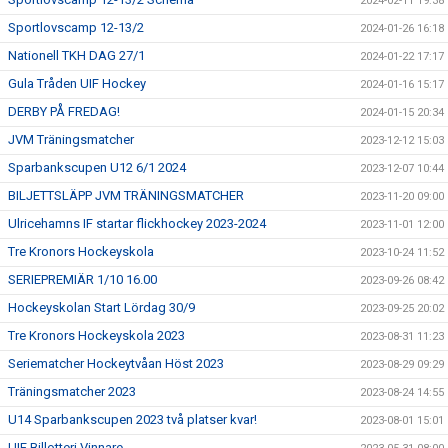
2024-02-11 19:38
Sportlovscamp 12-13/2
2024-01-26 16:18
Nationell TKH DAG 27/1
2024-01-22 17:17
Gula Tråden UIF Hockey
2024-01-16 15:17
DERBY PÅ FREDAG!
2024-01-15 20:34
JVM Träningsmatcher
2023-12-12 15:03
Sparbankscupen U12 6/1 2024
2023-12-07 10:44
BILJETTSLÄPP JVM TRÄNINGSMATCHER
2023-11-20 09:00
Ulricehamns IF startar flickhockey 2023-2024
2023-11-01 12:00
Tre Kronors Hockeyskola
2023-10-24 11:52
SERIEPREMIÄR 1/10 16.00
2023-09-26 08:42
Hockeyskolan Start Lördag 30/9
2023-09-25 20:02
Tre Kronors Hockeyskola 2023
2023-08-31 11:23
Seriematcher Hockeytvåan Höst 2023
2023-08-29 09:29
Träningsmatcher 2023
2023-08-24 14:55
U14 Sparbankscupen 2023 två platser kvar!
2023-08-01 15:01
UIF Billotteri Vinnare