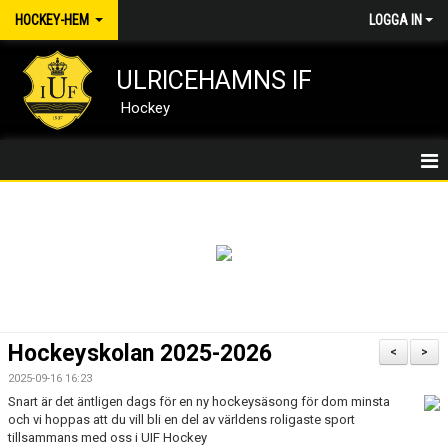
HOCKEY-HEM
LOGGA IN
ULRICEHAMNS IF
Hockey
HOCKEY/HEM
NYHETER
MEDLEMSKAP
KALENDER
Hockeyskolan 2025-2026
<
>
DOKUMENT
2025-09-16 16:23
Snart är det äntligen dags för en ny hockeysäsong för dom minsta
och vi hoppas att du vill bli en del av världens roligaste sport
KONTAKT
tillsammans med oss i UIF Hockey