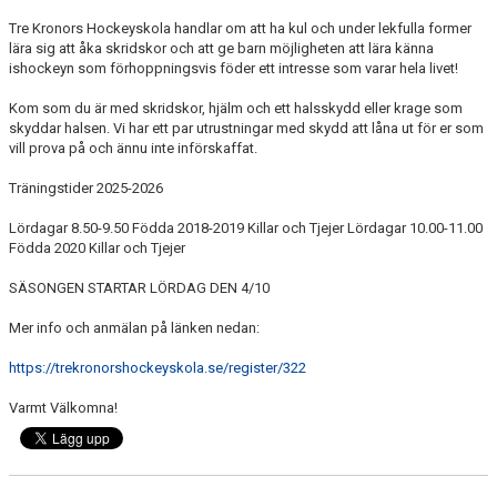
MATCHER
Tre Kronors Hockeyskola handlar om att ha kul och under lekfulla former
lära sig att åka skridskor och att ge barn möjligheten att lära känna
FÖRSÄKRING
ishockeyn som förhoppningsvis föder ett intresse som varar hela livet!
Kom som du är med skridskor, hjälm och ett halsskydd eller krage som
VERKSAMHETEN
skyddar halsen. Vi har ett par utrustningar med skydd att låna ut för er som
vill prova på och ännu inte införskaffat.
BOKA HYLLAN
Träningstider 2025-2026
ISSCHEMA 2025-2026
Lördagar 8.50-9.50 Födda 2018-2019 Killar och Tjejer Lördagar 10.00-11.00
Födda 2020 Killar och Tjejer
TRE KRONORS HOCKEYSKOLA
SÄSONGEN STARTAR LÖRDAG DEN 4/10
ANMÄLAN CAMPER OCH LÄGER
Mer info och anmälan på länken nedan:
GULA TRÅDEN UIF HOCKEY
https://trekronorshockeyskola.se/register/322
Varmt Välkomna!