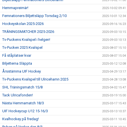
2025-10-02 11:00
Hemmapreimär!
2025-10-02 09:41
Femnationers Biljettsläpp Torsdag 2/10
2025-10-01 12:34
Hockeyskolan 2025-2026
2025-09-16 16:23
TRÄNINGSMATCHER 2025-2026
2025-09-03 10:15
Tv-Puckens Kvalspel i helgen!
2025-09-03 10:13
Tv-Pucken 2025 Kvalspel
2025-08-07 15:10
Få ståplatser kvar
2025-08-07 15:04
Biljetterna Släppta
2025-05-12 12:08
Årsstämma UIF Hockey
2025-04-29 13:17
Tv-Puckens Kvalspel till Ulricehamn 2025
2025-04-28 13:08
SHL Träningsmatch 15/8
2025-04-02 15:47
Tack Ulricafonden!
2025-03-19 15:00
Nästa Hemmamatch 18/3
2025-03-17 15:43
UIF Hockeycup U12 15-16/3
2025-03-13 10:37
Kvalhockey på fredag!
2025-03-11 10:45
Puben på lördag den 8/3