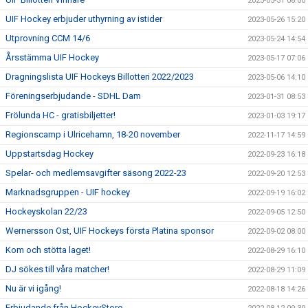
2023-05-31 08:00
UIF Hockey erbjuder uthyrning av istider
2023-05-26 15:20
Utprovning CCM 14/6
2023-05-24 14:54
Årsstämma UIF Hockey
2023-05-17 07:06
Dragningslista UIF Hockeys Billotteri 2022/2023
2023-05-06 14:10
Föreningserbjudande - SDHL Dam
2023-01-31 08:53
Frölunda HC - gratisbiljetter!
2023-01-03 19:17
Regionscamp i Ulricehamn, 18-20 november
2022-11-17 14:59
Uppstartsdag Hockey
2022-09-23 16:18
Spelar- och medlemsavgifter säsong 2022-23
2022-09-20 12:53
Marknadsgruppen - UIF hockey
2022-09-19 16:02
Hockeyskolan 22/23
2022-09-05 12:50
Wernersson Ost, UIF Hockeys första Platina sponsor
2022-09-02 08:00
Kom och stötta laget!
2022-08-29 16:10
DJ sökes till våra matcher!
2022-08-29 11:09
Nu är vi igång!
2022-08-18 14:26
Erbjudande från HockeyStore