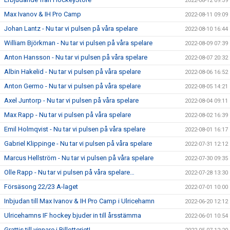
2022-08-12 09:39
Max Ivanov & IH Pro Camp
2022-08-11 09:09
Johan Lantz - Nu tar vi pulsen på våra spelare
2022-08-10 16:44
William Björkman - Nu tar vi pulsen på våra spelare
2022-08-09 07:39
Anton Hansson - Nu tar vi pulsen på våra spelare
2022-08-07 20:32
Albin Hakelid - Nu tar vi pulsen på våra spelare
2022-08-06 16:52
Anton Germo - Nu tar vi pulsen på våra spelare
2022-08-05 14:21
Axel Juntorp - Nu tar vi pulsen på våra spelare
2022-08-04 09:11
Max Rapp - Nu tar vi pulsen på våra spelare
2022-08-02 16:39
Emil Holmqvist - Nu tar vi pulsen på våra spelare
2022-08-01 16:17
Gabriel Klippinge - Nu tar vi pulsen på våra spelare
2022-07-31 12:12
Marcus Hellström - Nu tar vi pulsen på våra spelare
2022-07-30 09:35
Olle Rapp - Nu tar vi pulsen på våra spelare…
2022-07-28 13:30
Försäsong 22/23 A-laget
2022-07-01 10:00
Inbjudan till Max Ivanov & IH Pro Camp i Ulricehamn
2022-06-20 12:12
Ulricehamns IF hockey bjuder in till årsstämma
2022-06-01 10:54
Grattis till vinnare i Billotteriet!