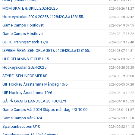
2024-10-03 11:31
MOM SKATE & SKILL 2024-2025
2024-09-26 11:27
Hockeyskolan 2024-2025&#128420;&#128155;
2024-09-20 07:42
Game Camps Höstlovet
2024-09-19 07:15
Game Camps Höstlovet
2024-09-17 13:22
SDHL Träningsmatch 17/8
2024-08-13 12:40
ISPREMIÄREN SENIORLAGET&#128420;&#128155;
2024-08-07 14:31
ULRICEHAMNS IF CUP U15
2024-07-03 07:57
Hockeyskolan 2024-2025
2024-06-28 09:25
STYRELSEN INFORMERAR
2024-06-19 08:00
UIF Hockey Årsstämma Måndag 10/6
2024-06-05 07:20
UIF Hockey Årsstämma 10/6
2024-05-14 10:27
GÅ PÅ GRATIS LANDSLAGSHOCKEY!
2024-04-10 10:33
Game Camps Vår 2024 Släpps måndag 4/3 10.00
2024-03-01 11:57
Game Camps Vår 2024
2024-02-23 10:58
Sparbankscupen U10
2024-02-22 14:13
Sportlovscamp 12-13/2 Schema