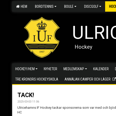
HEM
BORDTENNIS
BOULE
DISCGOLF
HOC
ULRI
Hockey
HOCKEY/HEM
NYHETER
MEDLEMSKAP
KALENDER
TRE KRONORS HOCKEYSKOLA
ANMÄLAN CAMPER OCH LÄGER
TACK!
2025-03-03 11:06
Ulricehamns IF Hockey tackar sponsorerna som var med och bjöd 
HC