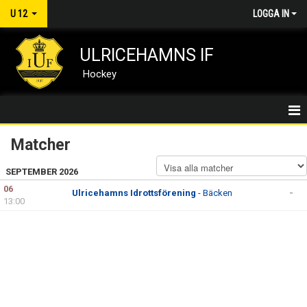
U 12
LOGGA IN
ULRICEHAMNS IF
Hockey
TEAM -14/HEM
Matcher
NYHETER
SEPTEMBER 2026
06
Ulricehamns Idrottsförening
- Bäcken
-
KALENDER
13:00
MATCHER
KONTAKT