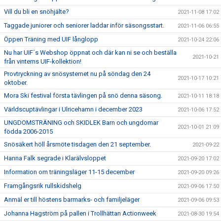
Vill du bli en snöhjälte?
2021-11-08 17:02
Taggade juniorer och seniorer laddar inför säsongsstart.
2021-11-06 06:55
Öppen Träning med UIF långlopp
2021-10-24 22:06
Nu har UIF´s Webshop öppnat och där kan ni se och beställa
2021-10-21
från vinterns UIF-kollektion!
Provtryckning av snösystemet nu på söndag den 24
2021-10-17 10:21
oktober.
Mora Ski festival första tävlingen på snö denna säsong.
2021-10-11 18:18
Världscuptävlingar i Ulricehamn i december 2023
2021-10-06 17:52
UNGDOMSTRÄNING och SKIDLEK Barn och ungdomar
2021-10-01 21:09
födda 2006-2015
Snösäkert höll årsmöte tisdagen den 21 september.
2021-09-22
Hanna Falk segrade i Klarälvsloppet
2021-09-20 17:02
Information om träningsläger 11-15 december
2021-09-20 09:26
Framgångsrik rullskidshelg
2021-09-06 17:50
Anmäl er till höstens barmarks- och familjeläger
2021-09-06 09:53
Johanna Hagström på pallen i Trollhättan Actionweek
2021-08-30 19:54