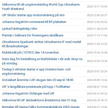
Välkomna till vår ungdomstävling World Cup Ulricehamn
2023-12-17 15:44
Youth Weekend.
UIF Skidor startar upp motionsträning på snö
2023-12-06 20:37
Johanna Hagström nominerad till BT-plaketten
2023-12-03 20:53
Lyckad tävlingshelg i Idre
2023-11-28 22:35
Premiär i Gällivare för föreningens skidåkare.
2023-11-19 17:05
Ulricehamns Sparbank stöttar Ulricehamns IF med medel
2023-11-03 12:32
till låneutrustningar.
Klubbkväll på L157XCC den 14 november.
2023-10-26 16:38
Sista dag för beställning av klubbkläder i vår web shop nu
2023-10-25 19:24
på söndag.
Tisdag 3 oktober startar vi upp höstens barn- och
2023-10-01 20:24
ungdomsträning
Snösäkert årsmöte i UIF-stugan den 20 sep kl 18:00
2023-09-09 13:46
UIF´s längdåkare presterade på topp i Trollhättan
2023-08-27 19:55
Johanna Hagström förlänger med UIF
2023-06-16 20:22
Välkomna till UIF skidsektions årsstämma den 31 maj.
2023-05-29 18:13
Anmälan till Hanna Falks Sommarskidskola 2023 öppen
2023-05-21 19:40