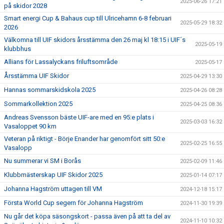
2025-06-26 17:21
på skidor 2028
Smart energi Cup & Bahaus cup till Ulricehamn 6-8 februari
2025-05-29 18:32
2026
Välkomna till UIF skidors årsstämma den 26 maj kl 18:15 i UIF´s
2025-05-19
klubbhus
Allians för Lassalyckans friluftsområde
2025-05-17
Årsstämma UIF Skidor
2025-04-29 13:30
Hannas sommarskidskola 2025
2025-04-26 08:28
Sommarkollektion 2025
2025-04-25 08:36
Andreas Svensson bäste UIF-are med en 95:e plats i
2025-03-03 16:32
Vasaloppet 90 km
Veteran på riktigt - Börje Enander har genomfört sitt 50:e
2025-02-25 16:55
Vasalopp
Nu summerar vi SM i Borås
2025-02-09 11:46
Klubbmästerskap UIF Skidor 2025
2025-01-14 07:17
Johanna Hagström uttagen till VM
2024-12-18 15:17
Första World Cup segern för Johanna Hagström
2024-11-30 19:39
Nu går det köpa säsongskort - passa även på att ta del av
2024-11-10 10:32