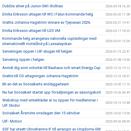
IDROTTSARENAN
Dubbla silver på Junior-SM i Bollnäs
2026-03-18 16:20
Emilia Eriksson uttagen till WC i Falun kommande helg.
2026-02-26 11:38
DOKUMENT
Grattis Johanna Hagström vinnare av Tjejvasan 2026.
2026-02-21 19:41
Emilia Eriksson uttagen till U23 VM
2026-02-17 18:25
Kommande helg arrangeras nationella cuptävlingar med
2026-02-01 15:04
internationellt motstånd på Lassalayckan.
Serveringen öppen i UIF-stugan till helgen
2026-01-15 22:41
Servering öppen i helgen
2026-01-08 13:00
Anmäl dig som volontär till Bauhaus och smart Energy Cup
2025-12-16 19:12
Grattis till OS uttagningen Johanna Hagström
2025-12-16 18:57
Bli en del av Snösäkerts snöläggarteam
2025-10-30 17:10
Nu har Snösäkert startat upp försäljningen av säsongskort.
2025-10-26 06:49
Webshop med vinterkläder är nu öppen för medlemmar i
2025-10-15 15:48
UIF Skidor.
Snösäkert Årsmöte onsdagen den 15 oktober
2025-10-02 13:00
UIF- Motion
2025-09-26 08:09
SSF har utsett Ulricehamns IF till arrangör av Ungdoms-SM