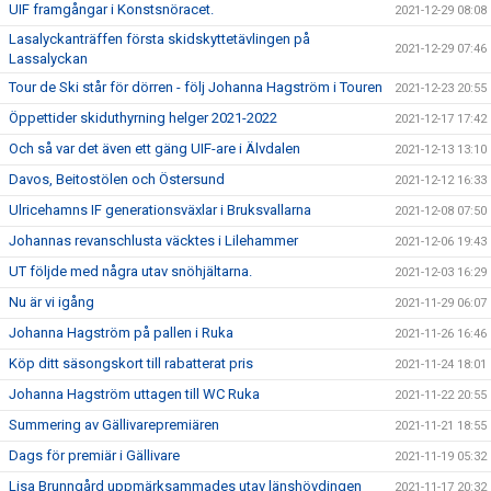
UIF framgångar i Konstsnöracet.
2021-12-29 08:08
Lasalyckanträffen första skidskyttetävlingen på
2021-12-29 07:46
Lassalyckan
Tour de Ski står för dörren - följ Johanna Hagström i Touren
2021-12-23 20:55
Öppettider skiduthyrning helger 2021-2022
2021-12-17 17:42
Och så var det även ett gäng UIF-are i Älvdalen
2021-12-13 13:10
Davos, Beitostölen och Östersund
2021-12-12 16:33
Ulricehamns IF generationsväxlar i Bruksvallarna
2021-12-08 07:50
Johannas revanschlusta väcktes i Lilehammer
2021-12-06 19:43
UT följde med några utav snöhjältarna.
2021-12-03 16:29
Nu är vi igång
2021-11-29 06:07
Johanna Hagström på pallen i Ruka
2021-11-26 16:46
Köp ditt säsongskort till rabatterat pris
2021-11-24 18:01
Johanna Hagström uttagen till WC Ruka
2021-11-22 20:55
Summering av Gällivarepremiären
2021-11-21 18:55
Dags för premiär i Gällivare
2021-11-19 05:32
Lisa Brunngård uppmärksammades utav länshövdingen
2021-11-17 20:32