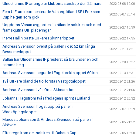
Ulricehamns IF arrangerar klubbmästerskap den 22 mars.
2022-03-08 12:00
Fem UIF-are representerade Västergötland SF i Folksam
2022-03-07 20:14
Cup helgen som gick.
Ungdoms-Vasan avgjordes i strålande solsken och med
2022-02-27 16:39
framskjutna UIF placeringar.
Pierre Hallin bäste UIF-are i Skinnarloppet
2022-02-22 17:35
Andreas Svensson överst på pallen i det 52 km långa
2022-02-21 17:21
Bessemerloppet
Sällan har Ulricehamns IF presterat så bra under en och
2022-02-20 16:27
samma helg.
Andreas Svensson segrade i Engelbrektsloppet 60 km.
2022-02-13 16:31
Två UIF-are bland de tio första i Västgötaloppet
2022-02-12 21:26
Andreas Svensson två i Orsa Skimarathon
2022-02-12 21:06
Johanna Hagström två i fredagens sprint i Estland
2022-02-12 20:32
Andreas Svensson högst upp på pallen i
2022-02-07 06:19
Wadköpingsloppet.
Marcus Johansson & Andreas Svensson på pallen i
2022-02-05 21:52
Skövde.
Efter regn kom det solsken till Bahaus Cup
2022-02-05 18:50