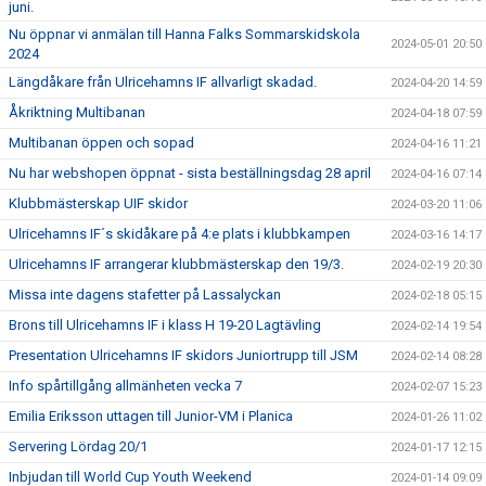
juni.
Nu öppnar vi anmälan till Hanna Falks Sommarskidskola
2024-05-01 20:50
2024
Längdåkare från Ulricehamns IF allvarligt skadad.
2024-04-20 14:59
Åkriktning Multibanan
2024-04-18 07:59
Multibanan öppen och sopad
2024-04-16 11:21
Nu har webshopen öppnat - sista beställningsdag 28 april
2024-04-16 07:14
Klubbmästerskap UIF skidor
2024-03-20 11:06
Ulricehamns IF´s skidåkare på 4:e plats i klubbkampen
2024-03-16 14:17
Ulricehamns IF arrangerar klubbmästerskap den 19/3.
2024-02-19 20:30
Missa inte dagens stafetter på Lassalyckan
2024-02-18 05:15
Brons till Ulricehamns IF i klass H 19-20 Lagtävling
2024-02-14 19:54
Presentation Ulricehamns IF skidors Juniortrupp till JSM
2024-02-14 08:28
Info spårtillgång allmänheten vecka 7
2024-02-07 15:23
Emilia Eriksson uttagen till Junior-VM i Planica
2024-01-26 11:02
Servering Lördag 20/1
2024-01-17 12:15
Inbjudan till World Cup Youth Weekend
2024-01-14 09:09