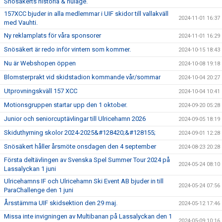
Snösäkerts historia & nuläge.
157XCC bjuder in alla medlemmar i UIF skidor till vallakväll
2024-11-01 16:37
med Vauhti.
Ny reklamplats för våra sponsorer
2024-11-01 16:29
Snösäkert är redo inför vintern som kommer.
2024-10-15 18:43
Nu är Webshopen öppen
2024-10-08 19:18
Blomsterprakt vid skidstadion kommande vår/sommar
2024-10-04 20:27
Utprovningskväll 157 XCC
2024-10-04 10:41
Motionsgruppen startar upp den 1 oktober.
2024-09-20 05:28
Junior och seniorcuptävlingar till Ulricehamn 2026
2024-09-05 18:19
Skiduthyrning skolor 2024-2025&#128420;&#128155;
2024-09-01 12:28
Snösäkert håller årsmöte onsdagen den 4 september
2024-08-23 20:28
Första deltävlingen av Svenska Spel Summer Tour 2024 på
2024-05-24 08:10
Lassalyckan 1 juni
Ulricehamns IF och Ulricehamn Ski Event AB bjuder in till
2024-05-24 07:56
ParaChallenge den 1 juni
Årsstämma UIF skidsektion den 29 maj.
2024-05-12 17:46
Missa inte invigningen av Multibanan på Lassalyckan den 1
2024-05-09 10:16