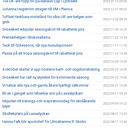
Två UIF-are topp tio på Bahaus Cup i Lycksele.
2023-01-15 09:00
Johanna Hagström uttagen till VM i Planica
2022-12-21 08:02
Tuffast tänkbara motstånd för våra UIF-are helgen som
2022-12-20 08:24
gick.
Snösäkert erbjuder säsongskort till rabatterat pris.
2022-11-30 16:25
Premiärhelgen i Bruksvallarna.
2022-11-22 16:49
Tack till Götessons, vår nya huvudsponsor!
2022-11-17 11:59
Passa på att köpa säsongskort till rabatterat pris.
2022-11-16 19:58
2022-10-28 10:26
4 oktober startar vi upp höstens barn- och ungdomsträning
2022-09-25 14:03
Snösäkert har valt ny styrelse för kommande säsong
2022-09-22 19:06
Vi hälsar alla nya och gamla åkare hjärtligt välkomna!
2022-09-21 15:04
Bli en i gänget som tillverkar snö på Lassalyckan!
2022-09-11 09:20
Inbjudan till tränings och inspirationsdag för skidåkande
2022-09-09 14:25
tjejer
Skidlekplats på Lassalyckan
2022-08-31 13:55
Hanna Falk blir sportchef för Ulricehamns IF Skidor
2022-08-11 12:40