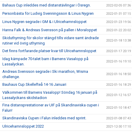
Bahaus Cup inleddes med distanstävlingar i Ösregn.
2022-02-05 07:36
Personbästa för Ludvig Svenningsson & Linus Nygren
2022-01-31 07:15
Linus Nygren segrade i GM & i Ulricehamnsloppet
2022-01-23 19:56
Hanna Falk & Andreas Svensson på pallen i Moraloppet
2022-01-22 20:02
Skiduthyrning för skolor stängd tills vidare samt ändrade
2022-01-18 13:38
rutiner vid övrig uthyrning
Det finns fortfarande platser kvar till Ulricehamnsloppet
2022-01-17 20:19
Idag kämpade 70-talet barn i Barnens Vasalopp på
2022-01-16 19:10
Lassalyckan.
Andreas Svensson segrade i Ski marathon, Wisma
2022-01-16 18:50
challenge.
Bauhaus Cup Skellefteå 14-16 Januari
2022-01-16 18:29
Välkommen till Barnens Vasalopp! Söndag 16 januari på
2022-01-12 16:57
Lassalyckans skidstadion
Fina distansprestationer av UIF på Skandinaviska cupen i
2022-01-10 18:47
Falun!
Skandinaviska Cupen i Falun inleddes med sprint.
2022-01-08 07:43
Ulricehamnsloppet 2022
2021-12-30 17:10