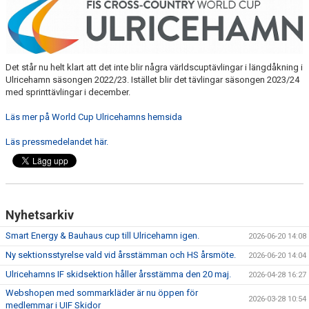
ARRANGEMANG
KALENDER
Det står nu helt klart att det inte blir några världscuptävlingar i längdåkning i
MEDLEMSKAP
Ulricehamn säsongen 2022/23. Istället blir det tävlingar säsongen 2023/24
med sprinttävlingar i december.
TÄVLINGSKALENDER
Läs mer på World Cup Ulricehamns hemsida
SEKTIONEN
Läs pressmedelandet här.
MEDLEMSSKAP
FÖRSÄKRING
Nyhetsarkiv
VERKSAMHETSPLAN
Smart Energy & Bauhaus cup till Ulricehamn igen.
2026-06-20 14:08
Ny sektionsstyrelse vald vid årsstämman och HS årsmöte.
NYHETER
2026-06-20 14:04
Ulricehamns IF skidsektion håller årsstämma den 20 maj.
2026-04-28 16:27
IDROTT ONLINE
Webshopen med sommarkläder är nu öppen för
2026-03-28 10:54
medlemmar i UIF Skidor