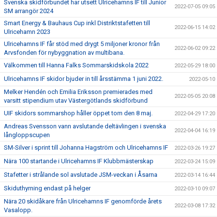
Svenska skidförbundet har utsett Ulricehamns IF till Junior
2022-07-05 09:05
SM arrangör 2024
Smart Energy & Bauhaus Cup inkl Distriktstafetten till
2022-06-15 14:02
Ulricehamn 2023
Ulricehamns IF får stöd med drygt 5 miljoner kronor från
2022-06-02 09:22
Arvsfonden för nybyggnation av multibana.
Välkommen till Hanna Falks Sommarskidskola 2022
2022-05-29 18:00
Ulricehamns IF skidor bjuder in till årsstämma 1 juni 2022.
2022-05-10
Melker Hendén och Emilia Eriksson premierades med
2022-05-05 20:08
varsitt stipendium utav Västergötlands skidförbund
UIF skidors sommarshop håller öppet tom den 8 maj.
2022-04-29 17:20
Andreas Svensson vann avslutande deltävlingen i svenska
2022-04-04 16:19
långloppscupen
SM-Silver i sprint till Johanna Hagström och Ulricehamns IF
2022-03-26 19:27
Nära 100 startande i Ulricehamns IF Klubbmästerskap
2022-03-24 15:09
Stafetter i strålande sol avslutade JSM-veckan i Åsarna
2022-03-14 16:44
Skiduthyrning endast på helger
2022-03-10 09:07
Nära 20 skidåkare från Ulricehamns IF genomförde årets
2022-03-08 17:32
Vasalopp.