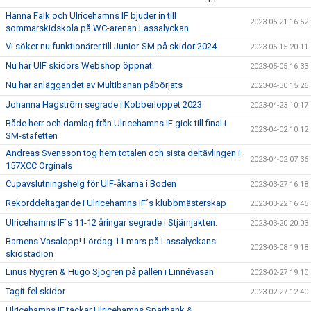
Hanna Falk och Ulricehamns IF bjuder in till
2023-05-21 16:52
sommarskidskola på WC-arenan Lassalyckan
Vi söker nu funktionärer till Junior-SM på skidor 2024
2023-05-15 20:11
Nu har UIF skidors Webshop öppnat.
2023-05-05 16:33
Nu har anläggandet av Multibanan påbörjats
2023-04-30 15:26
Johanna Hagström segrade i Kobberloppet 2023
2023-04-23 10:17
Både herr och damlag från Ulricehamns IF gick till final i
2023-04-02 10:12
SM-stafetten
Andreas Svensson tog hem totalen och sista deltävlingen i
2023-04-02 07:36
157XCC Orginals
Cupavslutningshelg för UIF-åkarna i Boden
2023-03-27 16:18
Rekorddeltagande i Ulricehamns IF´s klubbmästerskap
2023-03-22 16:45
Ulricehamns IF´s 11-12 åringar segrade i Stjärnjakten.
2023-03-20 20:03
Barnens Vasalopp! Lördag 11 mars på Lassalyckans
2023-03-08 19:18
skidstadion
Linus Nygren & Hugo Sjögren på pallen i Linnévasan
2023-02-27 19:10
Tagit fel skidor
2023-02-27 12:40
Ulricehamns IF tackar Ulricehamns Sparbank &