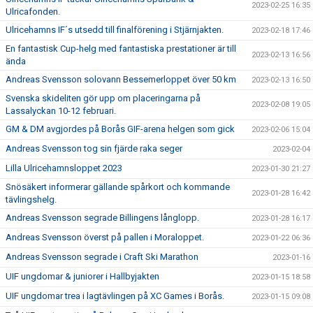
2023-02-25 16:35
Ulricafonden.
Ulricehamns IF´s utsedd till finalförening i Stjärnjakten.
2023-02-18 17:46
En fantastisk Cup-helg med fantastiska prestationer är till
2023-02-13 16:56
ända
Andreas Svensson solovann Bessemerloppet över 50 km
2023-02-13 16:50
Svenska skideliten gör upp om placeringarna på
2023-02-08 19:05
Lassalyckan 10-12 februari.
GM & DM avgjordes på Borås GIF-arena helgen som gick
2023-02-06 15:04
Andreas Svensson tog sin fjärde raka seger
2023-02-04
Lilla Ulricehamnsloppet 2023
2023-01-30 21:27
Snösäkert informerar gällande spårkort och kommande
2023-01-28 16:42
tävlingshelg.
Andreas Svensson segrade Billingens långlopp.
2023-01-28 16:17
Andreas Svensson överst på pallen i Moraloppet.
2023-01-22 06:36
Andreas Svensson segrade i Craft Ski Marathon
2023-01-16
UIF ungdomar & juniorer i Hallbyjakten
2023-01-15 18:58
UIF ungdomar trea i lagtävlingen på XC Games i Borås.
2023-01-15 09:08