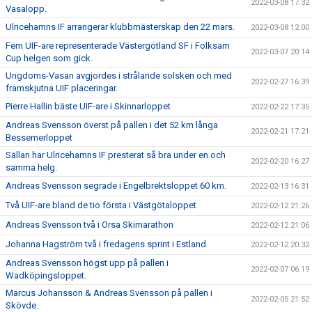
2022-03-08 17:32
Vasalopp.
Ulricehamns IF arrangerar klubbmästerskap den 22 mars.
2022-03-08 12:00
Fem UIF-are representerade Västergötland SF i Folksam
2022-03-07 20:14
Cup helgen som gick.
Ungdoms-Vasan avgjordes i strålande solsken och med
2022-02-27 16:39
framskjutna UIF placeringar.
Pierre Hallin bäste UIF-are i Skinnarloppet
2022-02-22 17:35
Andreas Svensson överst på pallen i det 52 km långa
2022-02-21 17:21
Bessemerloppet
Sällan har Ulricehamns IF presterat så bra under en och
2022-02-20 16:27
samma helg.
Andreas Svensson segrade i Engelbrektsloppet 60 km.
2022-02-13 16:31
Två UIF-are bland de tio första i Västgötaloppet
2022-02-12 21:26
Andreas Svensson två i Orsa Skimarathon
2022-02-12 21:06
Johanna Hagström två i fredagens sprint i Estland
2022-02-12 20:32
Andreas Svensson högst upp på pallen i
2022-02-07 06:19
Wadköpingsloppet.
Marcus Johansson & Andreas Svensson på pallen i
2022-02-05 21:52
Skövde.