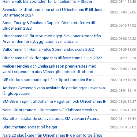
Hanna Falk blir sportchef för Ulricehamns IF Skidor
2022-08-11 12:40
Svenska skidförbundet har utsett Ulricehamns IF till Junior
2022-07-05 09:05
SM arrangör 2024
Smart Energy & Bauhaus Cup inkl Distriktstafetten till
2022-06-15 14:02
Ulricehamn 2023
Ulricehamns IF får stöd med drygt 5 miljoner kronor från
2022-06-02 09:22
Arvsfonden för nybyggnation av multibana.
Välkommen till Hanna Falks Sommarskidskola 2022
2022-05-29 18:00
Ulricehamns IF skidor bjuder in till årsstämma 1 juni 2022.
2022-05-10
Melker Hendén och Emilia Eriksson premierades med
2022-05-05 20:08
varsitt stipendium utav Västergötlands skidförbund
UIF skidors sommarshop håller öppet tom den 8 maj.
2022-04-29 17:20
Andreas Svensson vann avslutande deltävlingen i svenska
2022-04-04 16:19
långloppscupen
SM-Silver i sprint till Johanna Hagström och Ulricehamns IF
2022-03-26 19:27
Nära 100 startande i Ulricehamns IF Klubbmästerskap
2022-03-24 15:09
Stafetter i strålande sol avslutade JSM-veckan i Åsarna
2022-03-14 16:44
Skiduthyrning endast på helger
2022-03-10 09:07
Nära 20 skidåkare från Ulricehamns IF genomförde årets