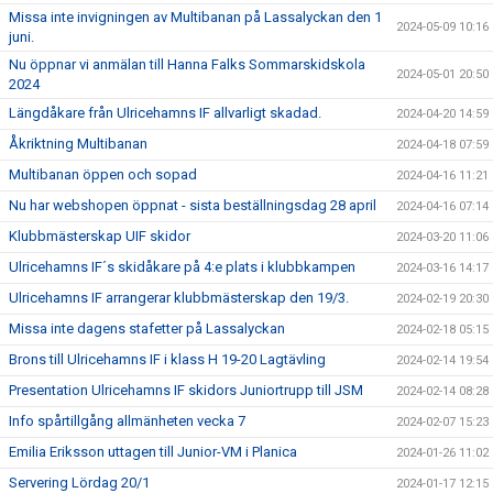
Missa inte invigningen av Multibanan på Lassalyckan den 1
2024-05-09 10:16
juni.
Nu öppnar vi anmälan till Hanna Falks Sommarskidskola
2024-05-01 20:50
2024
Längdåkare från Ulricehamns IF allvarligt skadad.
2024-04-20 14:59
Åkriktning Multibanan
2024-04-18 07:59
Multibanan öppen och sopad
2024-04-16 11:21
Nu har webshopen öppnat - sista beställningsdag 28 april
2024-04-16 07:14
Klubbmästerskap UIF skidor
2024-03-20 11:06
Ulricehamns IF´s skidåkare på 4:e plats i klubbkampen
2024-03-16 14:17
Ulricehamns IF arrangerar klubbmästerskap den 19/3.
2024-02-19 20:30
Missa inte dagens stafetter på Lassalyckan
2024-02-18 05:15
Brons till Ulricehamns IF i klass H 19-20 Lagtävling
2024-02-14 19:54
Presentation Ulricehamns IF skidors Juniortrupp till JSM
2024-02-14 08:28
Info spårtillgång allmänheten vecka 7
2024-02-07 15:23
Emilia Eriksson uttagen till Junior-VM i Planica
2024-01-26 11:02
Servering Lördag 20/1
2024-01-17 12:15