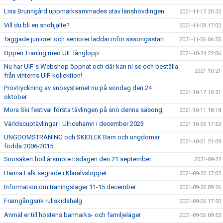
Lisa Brunngård uppmärksammades utav länshövdingen
2021-11-17 20:32
Vill du bli en snöhjälte?
2021-11-08 17:02
Taggade juniorer och seniorer laddar inför säsongsstart.
2021-11-06 06:55
Öppen Träning med UIF långlopp
2021-10-24 22:06
Nu har UIF´s Webshop öppnat och där kan ni se och beställa
2021-10-21
från vinterns UIF-kollektion!
Provtryckning av snösystemet nu på söndag den 24
2021-10-17 10:21
oktober.
Mora Ski festival första tävlingen på snö denna säsong.
2021-10-11 18:18
Världscuptävlingar i Ulricehamn i december 2023
2021-10-06 17:52
UNGDOMSTRÄNING och SKIDLEK Barn och ungdomar
2021-10-01 21:09
födda 2006-2015
Snösäkert höll årsmöte tisdagen den 21 september.
2021-09-22
Hanna Falk segrade i Klarälvsloppet
2021-09-20 17:02
Information om träningsläger 11-15 december
2021-09-20 09:26
Framgångsrik rullskidshelg
2021-09-06 17:50
Anmäl er till höstens barmarks- och familjeläger
2021-09-06 09:53