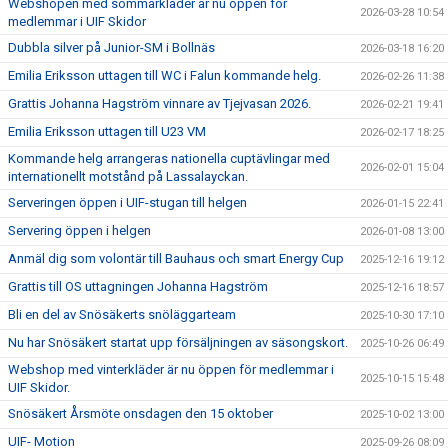
Webshopen med sommarkläder är nu öppen för
IDROTTSARENAN
2026-03-28 10:54
medlemmar i UIF Skidor
Dubbla silver på Junior-SM i Bollnäs
2026-03-18 16:20
DOKUMENT
Emilia Eriksson uttagen till WC i Falun kommande helg.
2026-02-26 11:38
Grattis Johanna Hagström vinnare av Tjejvasan 2026.
2026-02-21 19:41
Emilia Eriksson uttagen till U23 VM
2026-02-17 18:25
Kommande helg arrangeras nationella cuptävlingar med
2026-02-01 15:04
internationellt motstånd på Lassalayckan.
Serveringen öppen i UIF-stugan till helgen
2026-01-15 22:41
Servering öppen i helgen
2026-01-08 13:00
Anmäl dig som volontär till Bauhaus och smart Energy Cup
2025-12-16 19:12
Grattis till OS uttagningen Johanna Hagström
2025-12-16 18:57
Bli en del av Snösäkerts snöläggarteam
2025-10-30 17:10
Nu har Snösäkert startat upp försäljningen av säsongskort.
2025-10-26 06:49
Webshop med vinterkläder är nu öppen för medlemmar i
2025-10-15 15:48
UIF Skidor.
Snösäkert Årsmöte onsdagen den 15 oktober
2025-10-02 13:00
UIF- Motion
2025-09-26 08:09