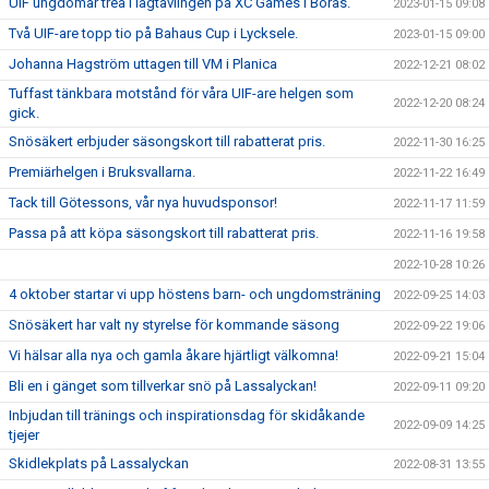
UIF ungdomar trea i lagtävlingen på XC Games i Borås.
2023-01-15 09:08
Två UIF-are topp tio på Bahaus Cup i Lycksele.
2023-01-15 09:00
Johanna Hagström uttagen till VM i Planica
2022-12-21 08:02
Tuffast tänkbara motstånd för våra UIF-are helgen som
2022-12-20 08:24
gick.
Snösäkert erbjuder säsongskort till rabatterat pris.
2022-11-30 16:25
Premiärhelgen i Bruksvallarna.
2022-11-22 16:49
Tack till Götessons, vår nya huvudsponsor!
2022-11-17 11:59
Passa på att köpa säsongskort till rabatterat pris.
2022-11-16 19:58
2022-10-28 10:26
4 oktober startar vi upp höstens barn- och ungdomsträning
2022-09-25 14:03
Snösäkert har valt ny styrelse för kommande säsong
2022-09-22 19:06
Vi hälsar alla nya och gamla åkare hjärtligt välkomna!
2022-09-21 15:04
Bli en i gänget som tillverkar snö på Lassalyckan!
2022-09-11 09:20
Inbjudan till tränings och inspirationsdag för skidåkande
2022-09-09 14:25
tjejer
Skidlekplats på Lassalyckan
2022-08-31 13:55