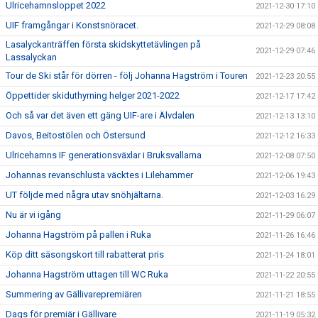
Ulricehamnsloppet 2022
2021-12-30 17:10
UIF framgångar i Konstsnöracet.
2021-12-29 08:08
Lasalyckanträffen första skidskyttetävlingen på
2021-12-29 07:46
Lassalyckan
Tour de Ski står för dörren - följ Johanna Hagström i Touren
2021-12-23 20:55
Öppettider skiduthyrning helger 2021-2022
2021-12-17 17:42
Och så var det även ett gäng UIF-are i Älvdalen
2021-12-13 13:10
Davos, Beitostölen och Östersund
2021-12-12 16:33
Ulricehamns IF generationsväxlar i Bruksvallarna
2021-12-08 07:50
Johannas revanschlusta väcktes i Lilehammer
2021-12-06 19:43
UT följde med några utav snöhjältarna.
2021-12-03 16:29
Nu är vi igång
2021-11-29 06:07
Johanna Hagström på pallen i Ruka
2021-11-26 16:46
Köp ditt säsongskort till rabatterat pris
2021-11-24 18:01
Johanna Hagström uttagen till WC Ruka
2021-11-22 20:55
Summering av Gällivarepremiären
2021-11-21 18:55
Dags för premiär i Gällivare
2021-11-19 05:32