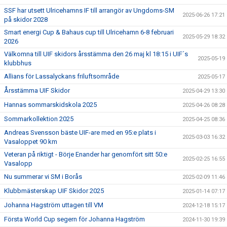
SSF har utsett Ulricehamns IF till arrangör av Ungdoms-SM
2025-06-26 17:21
på skidor 2028
Smart energi Cup & Bahaus cup till Ulricehamn 6-8 februari
2025-05-29 18:32
2026
Välkomna till UIF skidors årsstämma den 26 maj kl 18:15 i UIF´s
2025-05-19
klubbhus
Allians för Lassalyckans friluftsområde
2025-05-17
Årsstämma UIF Skidor
2025-04-29 13:30
Hannas sommarskidskola 2025
2025-04-26 08:28
Sommarkollektion 2025
2025-04-25 08:36
Andreas Svensson bäste UIF-are med en 95:e plats i
2025-03-03 16:32
Vasaloppet 90 km
Veteran på riktigt - Börje Enander har genomfört sitt 50:e
2025-02-25 16:55
Vasalopp
Nu summerar vi SM i Borås
2025-02-09 11:46
Klubbmästerskap UIF Skidor 2025
2025-01-14 07:17
Johanna Hagström uttagen till VM
2024-12-18 15:17
Första World Cup segern för Johanna Hagström
2024-11-30 19:39