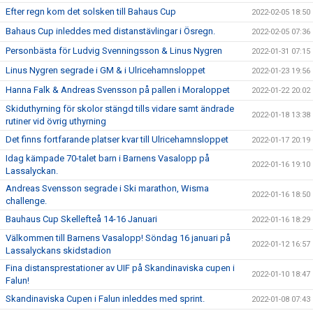
Efter regn kom det solsken till Bahaus Cup
2022-02-05 18:50
Bahaus Cup inleddes med distanstävlingar i Ösregn.
2022-02-05 07:36
Personbästa för Ludvig Svenningsson & Linus Nygren
2022-01-31 07:15
Linus Nygren segrade i GM & i Ulricehamnsloppet
2022-01-23 19:56
Hanna Falk & Andreas Svensson på pallen i Moraloppet
2022-01-22 20:02
Skiduthyrning för skolor stängd tills vidare samt ändrade
2022-01-18 13:38
rutiner vid övrig uthyrning
Det finns fortfarande platser kvar till Ulricehamnsloppet
2022-01-17 20:19
Idag kämpade 70-talet barn i Barnens Vasalopp på
2022-01-16 19:10
Lassalyckan.
Andreas Svensson segrade i Ski marathon, Wisma
2022-01-16 18:50
challenge.
Bauhaus Cup Skellefteå 14-16 Januari
2022-01-16 18:29
Välkommen till Barnens Vasalopp! Söndag 16 januari på
2022-01-12 16:57
Lassalyckans skidstadion
Fina distansprestationer av UIF på Skandinaviska cupen i
2022-01-10 18:47
Falun!
Skandinaviska Cupen i Falun inleddes med sprint.
2022-01-08 07:43