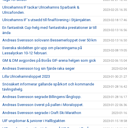
Ulricehamns IF tackar Ulricehamns Sparbank &
2023-02-25 16:35
Ulricafonden.
Ulricehamns IF´s utsedd till finalförening i Stjärnjakten.
2023-02-18 17:46
En fantastisk Cup-helg med fantastiska prestationer är till
2023-02-13 16:56
ända
Andreas Svensson solovann Bessemerloppet över 50 km
2023-02-13 16:50
Svenska skideliten gör upp om placeringarna på
2023-02-08 19:05
Lassalyckan 10-12 februari.
GM & DM avgjordes på Borås GIF-arena helgen som gick
2023-02-06 15:04
Andreas Svensson tog sin fjärde raka seger
2023-02-04
Lilla Ulricehamnsloppet 2023
2023-01-30 21:27
Snösäkert informerar gällande spårkort och kommande
2023-01-28 16:42
tävlingshelg.
Andreas Svensson segrade Billingens långlopp.
2023-01-28 16:17
Andreas Svensson överst på pallen i Moraloppet.
2023-01-22 06:36
Andreas Svensson segrade i Craft Ski Marathon
2023-01-16
UIF ungdomar & juniorer i Hallbyjakten
2023-01-15 18:58