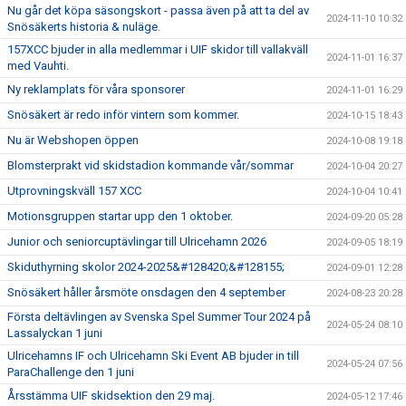
Nu går det köpa säsongskort - passa även på att ta del av
2024-11-10 10:32
Snösäkerts historia & nuläge.
157XCC bjuder in alla medlemmar i UIF skidor till vallakväll
2024-11-01 16:37
med Vauhti.
Ny reklamplats för våra sponsorer
2024-11-01 16:29
Snösäkert är redo inför vintern som kommer.
2024-10-15 18:43
Nu är Webshopen öppen
2024-10-08 19:18
Blomsterprakt vid skidstadion kommande vår/sommar
2024-10-04 20:27
Utprovningskväll 157 XCC
2024-10-04 10:41
Motionsgruppen startar upp den 1 oktober.
2024-09-20 05:28
Junior och seniorcuptävlingar till Ulricehamn 2026
2024-09-05 18:19
Skiduthyrning skolor 2024-2025&#128420;&#128155;
2024-09-01 12:28
Snösäkert håller årsmöte onsdagen den 4 september
2024-08-23 20:28
Första deltävlingen av Svenska Spel Summer Tour 2024 på
2024-05-24 08:10
Lassalyckan 1 juni
Ulricehamns IF och Ulricehamn Ski Event AB bjuder in till
2024-05-24 07:56
ParaChallenge den 1 juni
Årsstämma UIF skidsektion den 29 maj.
2024-05-12 17:46