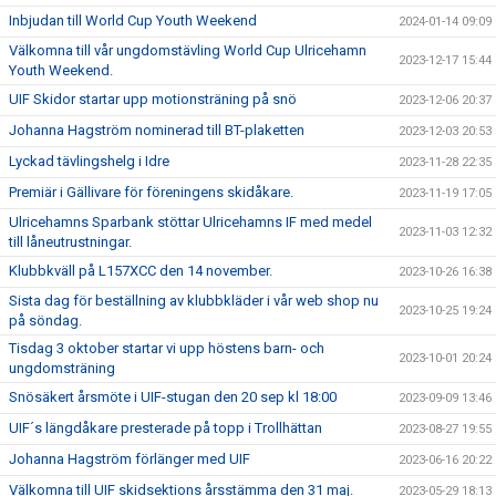
Inbjudan till World Cup Youth Weekend
2024-01-14 09:09
Välkomna till vår ungdomstävling World Cup Ulricehamn
2023-12-17 15:44
Youth Weekend.
UIF Skidor startar upp motionsträning på snö
2023-12-06 20:37
Johanna Hagström nominerad till BT-plaketten
2023-12-03 20:53
Lyckad tävlingshelg i Idre
2023-11-28 22:35
Premiär i Gällivare för föreningens skidåkare.
2023-11-19 17:05
Ulricehamns Sparbank stöttar Ulricehamns IF med medel
2023-11-03 12:32
till låneutrustningar.
Klubbkväll på L157XCC den 14 november.
2023-10-26 16:38
Sista dag för beställning av klubbkläder i vår web shop nu
2023-10-25 19:24
på söndag.
Tisdag 3 oktober startar vi upp höstens barn- och
2023-10-01 20:24
ungdomsträning
Snösäkert årsmöte i UIF-stugan den 20 sep kl 18:00
2023-09-09 13:46
UIF´s längdåkare presterade på topp i Trollhättan
2023-08-27 19:55
Johanna Hagström förlänger med UIF
2023-06-16 20:22
Välkomna till UIF skidsektions årsstämma den 31 maj.
2023-05-29 18:13