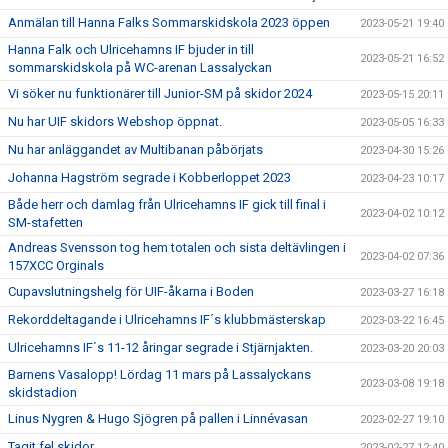
Anmälan till Hanna Falks Sommarskidskola 2023 öppen
2023-05-21 19:40
Hanna Falk och Ulricehamns IF bjuder in till
2023-05-21 16:52
sommarskidskola på WC-arenan Lassalyckan
Vi söker nu funktionärer till Junior-SM på skidor 2024
2023-05-15 20:11
Nu har UIF skidors Webshop öppnat.
2023-05-05 16:33
Nu har anläggandet av Multibanan påbörjats
2023-04-30 15:26
Johanna Hagström segrade i Kobberloppet 2023
2023-04-23 10:17
Både herr och damlag från Ulricehamns IF gick till final i
2023-04-02 10:12
SM-stafetten
Andreas Svensson tog hem totalen och sista deltävlingen i
2023-04-02 07:36
157XCC Orginals
Cupavslutningshelg för UIF-åkarna i Boden
2023-03-27 16:18
Rekorddeltagande i Ulricehamns IF´s klubbmästerskap
2023-03-22 16:45
Ulricehamns IF´s 11-12 åringar segrade i Stjärnjakten.
2023-03-20 20:03
Barnens Vasalopp! Lördag 11 mars på Lassalyckans
2023-03-08 19:18
skidstadion
Linus Nygren & Hugo Sjögren på pallen i Linnévasan
2023-02-27 19:10
Tagit fel skidor
2023-02-27 12:40