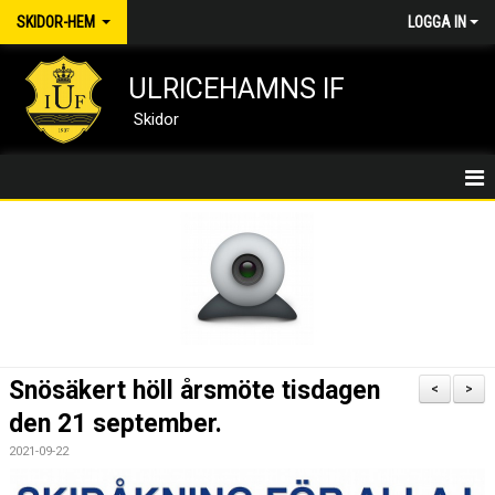
SKIDOR-HEM
LOGGA IN
ULRICEHAMNS IF
Skidor
SKIDOR/HEM
UNGDOM
JUNIOR & SENIOR
SKIDOR HELA LIVET
Snösäkert höll årsmöte tisdagen
<
>
den 21 september.
SKIDUTHYRNING & SPÅRKORT
2021-09-22
ANLÄGGNING