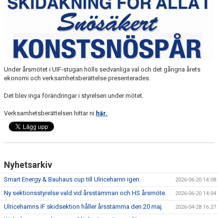
ARRANGEMANG
KALENDER
MEDLEMSKAP
Under årsmötet i UIF-stugan hölls sedvanliga val och det gångna årets
TÄVLINGSKALENDER
ekonomi och verksamhetsberättelse presenterades.
Det blev inga förändringar i styrelsen under mötet.
SEKTIONEN
Verksamhetsberättelsen hittar ni
här.
MEDLEMSSKAP
FÖRSÄKRING
VERKSAMHETSPLAN
Nyhetsarkiv
Smart Energy & Bauhaus cup till Ulricehamn igen.
2026-06-20 14:08
NYHETER
Ny sektionsstyrelse vald vid årsstämman och HS årsmöte.
2026-06-20 14:04
IDROTT ONLINE
Ulricehamns IF skidsektion håller årsstämma den 20 maj.
2026-04-28 16:27