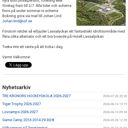
hyra som privatperson, förening eller
MATCHER
företag fram till 2/7. Alla tider och schema
finns på under sommar-is schema
Bokning göra via mail till Johan Lind
FÖRSÄKRING
Johan.lind@uif.se
VERKSAMHETEN
Förutom istider så erbjuder Lassalyckan ett fantastiskt idrottsområde med
flera olika alternativ och ett bra boende på Hotell Lassalyckan
BOKA HYLLAN
Tveka inte att vänta på att boka i dag
ISSCHEMA 2025-2026
Varmt Välkomna!
TRE KRONORS HOCKEYSKOLA
ANMÄLAN CAMPER OCH LÄGER
Nyhetsarkiv
GULA TRÅDEN UIF HOCKEY
TRE KRONORS HOCKEYSKOLA 2026-2027
2026-07-20 20:30
Tiger Trophy 2026-2027
2026-06-16 13:19
Lovcamps 2026-2027
2026-06-15 09:34
Game Camp 2013-2014 29-30/8
2026-05-26 12:39
Välkommen på årsstämma!