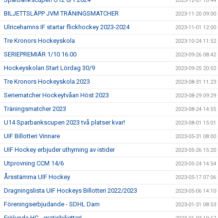
2023-12-07 10:44
BILJETTSLÄPP JVM TRÄNINGSMATCHER
2023-11-20 09:00
Ulricehamns IF startar flickhockey 2023-2024
2023-11-01 12:00
Tre Kronors Hockeyskola
2023-10-24 11:52
SERIEPREMIÄR 1/10 16.00
2023-09-26 08:42
Hockeyskolan Start Lördag 30/9
2023-09-25 20:02
Tre Kronors Hockeyskola 2023
2023-08-31 11:23
Seriematcher Hockeytvåan Höst 2023
2023-08-29 09:29
Träningsmatcher 2023
2023-08-24 14:55
U14 Sparbankscupen 2023 två platser kvar!
2023-08-01 15:01
UIF Billotteri Vinnare
2023-05-31 08:00
UIF Hockey erbjuder uthyrning av istider
2023-05-26 15:20
Utprovning CCM 14/6
2023-05-24 14:54
Årsstämma UIF Hockey
2023-05-17 07:06
Dragningslista UIF Hockeys Billotteri 2022/2023
2023-05-06 14:10
Föreningserbjudande - SDHL Dam
2023-01-31 08:53
Frölunda HC - gratisbiljetter!