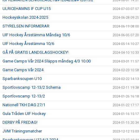
2024-08-07 14:31
ULRICEHAMNS IF CUP U15
2024-07-03 07:57
Hockeyskolan 2024-2025
2024-06-28 09:25
STYRELSEN INFORMERAR
2024-06-19 08:00
UIF Hockey Årsstämma Måndag 10/6
2024-06-05 07:20
UIF Hockey Årsstämma 10/6
2024-05-14 10:27
GÅ PÅ GRATIS LANDSLAGSHOCKEY!
2024-04-10 10:33
Game Camps Vår 2024 Släpps måndag 4/3 10.00
2024-03-01 11:57
Game Camps Vår 2024
2024-02-23 10:58
Sparbankscupen U10
2024-02-22 14:13
Sportlovscamp 12-13/2 Schema
2024-02-11 19:38
Sportlovscamp 12-13/2
2024-01-26 16:18
Nationell TKH DAG 27/1
2024-01-22 17:17
Gula Tråden UIF Hockey
2024-01-16 15:17
DERBY PÅ FREDAG!
2024-01-15 20:34
JVM Träningsmatcher
2023-12-12 15:03
Sparbankscupen U12 6/1 2024