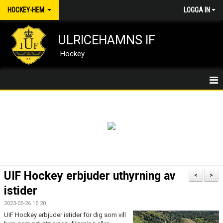
HOCKEY-HEM
LOGGA IN
ULRICEHAMNS IF
Hockey
HOCKEY/HEM
NYHETER
MEDLEMSKAP
KALENDER
UIF Hockey erbjuder uthyrning av
<
>
DOKUMENT
istider
2023-05-26 15:20
KONTAKT
UIF Hockey erbjuder istider för dig som vill