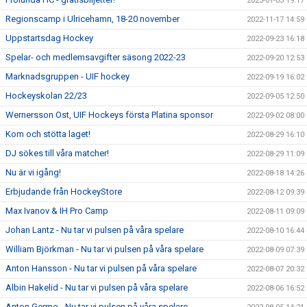
2023-01-03 19:17
Regionscamp i Ulricehamn, 18-20 november
2022-11-17 14:59
Uppstartsdag Hockey
2022-09-23 16:18
Spelar- och medlemsavgifter säsong 2022-23
2022-09-20 12:53
Marknadsgruppen - UIF hockey
2022-09-19 16:02
Hockeyskolan 22/23
2022-09-05 12:50
Wernersson Ost, UIF Hockeys första Platina sponsor
2022-09-02 08:00
Kom och stötta laget!
2022-08-29 16:10
DJ sökes till våra matcher!
2022-08-29 11:09
Nu är vi igång!
2022-08-18 14:26
Erbjudande från HockeyStore
2022-08-12 09:39
Max Ivanov & IH Pro Camp
2022-08-11 09:09
Johan Lantz - Nu tar vi pulsen på våra spelare
2022-08-10 16:44
William Björkman - Nu tar vi pulsen på våra spelare
2022-08-09 07:39
Anton Hansson - Nu tar vi pulsen på våra spelare
2022-08-07 20:32
Albin Hakelid - Nu tar vi pulsen på våra spelare
2022-08-06 16:52
Anton Germo - Nu tar vi pulsen på våra spelare