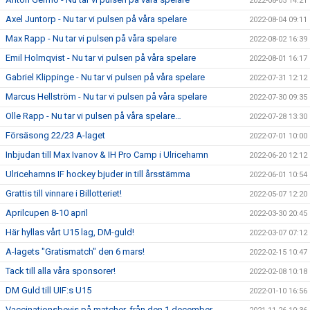
2022-08-05 14:21
Axel Juntorp - Nu tar vi pulsen på våra spelare
2022-08-04 09:11
Max Rapp - Nu tar vi pulsen på våra spelare
2022-08-02 16:39
Emil Holmqvist - Nu tar vi pulsen på våra spelare
2022-08-01 16:17
Gabriel Klippinge - Nu tar vi pulsen på våra spelare
2022-07-31 12:12
Marcus Hellström - Nu tar vi pulsen på våra spelare
2022-07-30 09:35
Olle Rapp - Nu tar vi pulsen på våra spelare…
2022-07-28 13:30
Försäsong 22/23 A-laget
2022-07-01 10:00
Inbjudan till Max Ivanov & IH Pro Camp i Ulricehamn
2022-06-20 12:12
Ulricehamns IF hockey bjuder in till årsstämma
2022-06-01 10:54
Grattis till vinnare i Billotteriet!
2022-05-07 12:20
Aprilcupen 8-10 april
2022-03-30 20:45
Här hyllas vårt U15 lag, DM-guld!
2022-03-07 07:12
A-lagets "Gratismatch" den 6 mars!
2022-02-15 10:47
Tack till alla våra sponsorer!
2022-02-08 10:18
DM Guld till UIF:s U15
2022-01-10 16:56
Vaccinationsbevis på matcher, från den 1 december