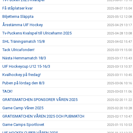
2025-08-07 15:10
Få ståplatser kvar
2025-08-07 15:04
Biljetterna Släppta
2025-05-12 12:08
Årsstämma UIF Hockey
2025-04-29 13:17
Tv-Puckens Kvalspel till Ulricehamn 2025
2025-04-28 13:08
SHL Träningsmatch 15/8
2025-04-02 15:47
Tack Ulricafonden!
2025-03-19 15:00
Nästa Hemmamatch 18/3
2025-03-17 15:43
UIF Hockeycup U12 15-16/3
2025-03-13 10:37
Kvalhockey på fredag!
2025-03-11 10:45
Puben på lördag den 8/3
2025-03-06 10:16
TACK!
2025-03-03 11:06
GRATISMATCHEN SPONSORER VÅREN 2025
2025-02-20 11:22
Game Camp Våren 2025
2025-02-20 10:28
GRATISMATCHEN VÅREN 2025 OCH PUBMATCH
2025-02-17 10:47
Game Camps Sportlovet
2025-01-15 10:53
UIF HOCKEY CUPER VÅREN 2025