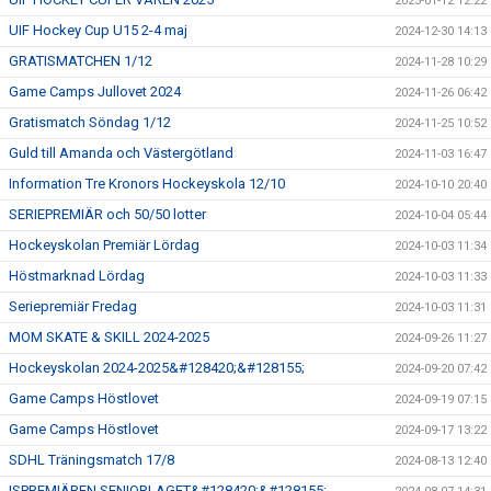
2025-01-12 12:22
UIF Hockey Cup U15 2-4 maj
2024-12-30 14:13
GRATISMATCHEN 1/12
2024-11-28 10:29
Game Camps Jullovet 2024
2024-11-26 06:42
Gratismatch Söndag 1/12
2024-11-25 10:52
Guld till Amanda och Västergötland
2024-11-03 16:47
Information Tre Kronors Hockeyskola 12/10
2024-10-10 20:40
SERIEPREMIÄR och 50/50 lotter
2024-10-04 05:44
Hockeyskolan Premiär Lördag
2024-10-03 11:34
Höstmarknad Lördag
2024-10-03 11:33
Seriepremiär Fredag
2024-10-03 11:31
MOM SKATE & SKILL 2024-2025
2024-09-26 11:27
Hockeyskolan 2024-2025&#128420;&#128155;
2024-09-20 07:42
Game Camps Höstlovet
2024-09-19 07:15
Game Camps Höstlovet
2024-09-17 13:22
SDHL Träningsmatch 17/8
2024-08-13 12:40
ISPREMIÄREN SENIORLAGET&#128420;&#128155;