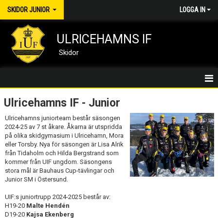
SKIDOR JUNIOR
LOGGA IN
ULRICEHAMNS IF
Skidor
JUNIOR/HEM
Ulricehamns IF - Junior
Ulricehamns juniorteam består säsongen
UIF SKIDOR STARTSIDA
2024-25 av 7 st åkare. Åkarna är utspridda
på olika skidgymasium i Ulricehamn, Mora
JUNIOR & SENIOR STARTSIDA
eller Torsby. Nya för säsongen är Lisa Alrik
från Tidaholm och Hilda Bergstrand som
NYHETER
kommer från UIF ungdom. Säsongens
stora mål är Bauhaus Cup-tävlingar och
Junior SM i Östersund.
KALENDER
UIF:s juniortrupp 2024-2025 består av:
DELTAGARE
H19-20
Malte Hendén
D19-20
Kajsa Ekenberg