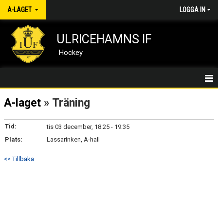
A-LAGET
LOGGA IN
ULRICEHAMNS IF
Hockey
A-LAGET/HEM
A-laget
» Träning
NYHETER
Tid:
tis 03 december, 18:25 - 19:35
Plats:
KALENDER
Lassarinken, A-hall
<< Tillbaka
MATCHER
KONTAKT