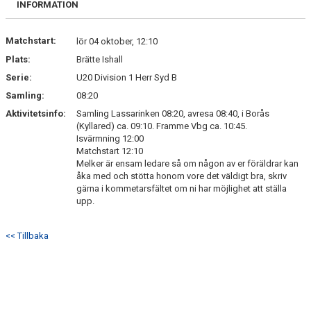
INFORMATION
Matchstart:
lör 04 oktober, 12:10
Plats:
Brätte Ishall
Serie:
U20 Division 1 Herr Syd B
Samling:
08:20
Aktivitetsinfo:
Samling Lassarinken 08:20, avresa 08:40, i Borås
(Kyllared) ca. 09:10. Framme Vbg ca. 10:45.
Isvärmning 12:00
Matchstart 12:10
Melker är ensam ledare så om någon av er föräldrar kan
åka med och stötta honom vore det väldigt bra, skriv
gärna i kommetarsfältet om ni har möjlighet att ställa
upp.
<< Tillbaka