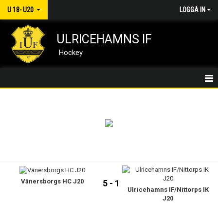
U 18- U20
LOGGA IN
ULRICEHAMNS IF
Hockey
J18-J20/HEM
NYHETER
KALENDER
MATCHER
Vänersborgs HC J20
TRUPPEN
5 - 1
Ulricehamns IF/Nittorps IK
J20
KONTAKT