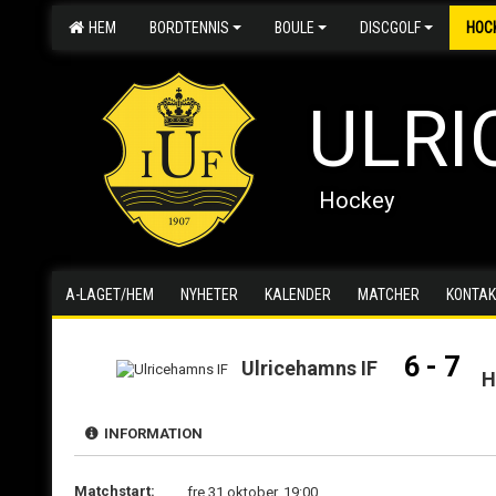
HEM
BORDTENNIS
BOULE
DISCGOLF
HOC
ULRI
Hockey
A-LAGET/HEM
NYHETER
KALENDER
MATCHER
KONTAK
6 - 7
Ulricehamns IF
H
INFORMATION
Matchstart:
fre 31 oktober, 19:00