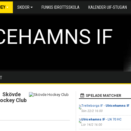
KEY
SKIDOR
FUNKIS IDROTTSSKOLA
KALENDER UIF-STUGAN
CEHAMNS IF
T
Skövde
SPELADE MATCHER
ockey Club
Trelleborgs IF -
Ulricehamns IF
Sön 22/2 16:00
Ulricehamns IF
- LN 70 HC
Lör 14/2 16:00